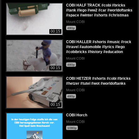
COBI HALF TRACK #cobi #bricks
#tank #lego #ww2 #car #worldoftanks
#space #winter #shorts #christmas
Mount COBI
480p
00:15
COBI HALLER #shorts #music #rock
#travel #automobile #lyrics #lego
#cobibricks #history #education
Mount COBI
480p
00:15
COBI HETZER #shorts #cobi #bricks
#hetzer #tutel #wot #worldoftanks
Mount COBI
480p
00:15
COBI Horch
Mount COBI
1080p