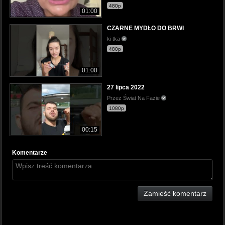
480p
01:00
CZARNE MYDŁO DO BRWI
ki tka
480p
01:00
27 lipca 2022
Przez Świat Na Fazie
1080p
00:15
Komentarze
Zamieść komentarz