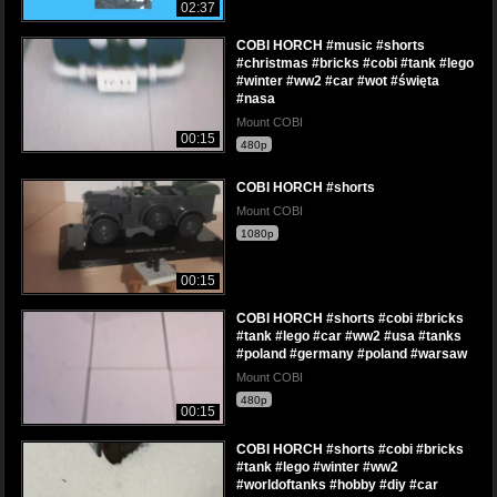
02:37
COBI HORCH #music #shorts
#christmas #bricks #cobi #tank #lego
#winter #ww2 #car #wot #święta
#nasa
Mount COBI
00:15
480p
COBI HORCH #shorts
Mount COBI
1080p
00:15
COBI HORCH #shorts #cobi #bricks
#tank #lego #car #ww2 #usa #tanks
#poland #germany #poland #warsaw
Mount COBI
480p
00:15
COBI HORCH #shorts #cobi #bricks
#tank #lego #winter #ww2
#worldoftanks #hobby #diy #car