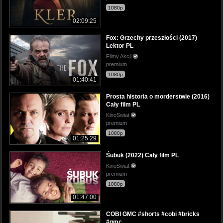
1080p
02:09:25
Fox: Grzechy przeszłości (2017)
Lektor PL
Filmy Akcji
premium
1080p
01:40:41
Prosta historia o morderstwie (2016)
Cały film PL
KinoSwiat
premium
1080p
01:25:29
Śubuk (2022) Cały film PL
KinoSwiat
premium
1080p
01:47:00
COBI GMC #shorts #cobi #bricks
#gmc