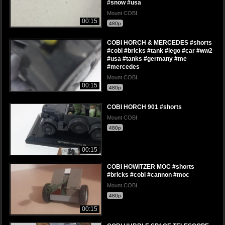
#snow #usa
Mount COBI
00:15
480p
COBI HORCH & MERCEDES #shorts
#cobi #bricks #tank #lego #car #ww2
#usa #tanks #germany #me
#mercedes
Mount COBI
00:15
480p
COBI HORCH 901 #shorts
Mount COBI
480p
00:15
COBI HOWITZER MOC #shorts
#bricks #cobi #cannon #moc
Mount COBI
480p
00:15