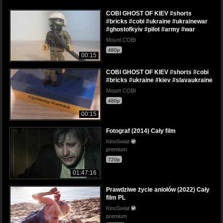
COBI GHOST OF KIEV #shorts
#bricks #cobi #ukraine #ukrainewar
#ghostofkyiv #pilot #army #war
Mount COBI
480p
00:15
COBI GHOST OF KIEV #shorts #cobi
#bricks #ukraine #kiev #slavaukraine
Mount COBI
480p
00:15
Fotograf (2014) Cały film
KinoSwiat
premium
720p
01:47:16
Prawdziwe życie aniołów (2022) Cały
film PL
KinoSwiat
premium