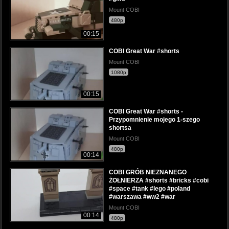
Mount COBI
480p
00:15
COBI Great War #shorts
Mount COBI
1080p
00:15
COBI Great War #shorts -
Przypomnienie mojego 1-szego
shortsa
Mount COBI
480p
00:14
COBI GRÓB NIEZNANEGO
ŻOŁNIERZA #shorts #bricks #cobi
#space #tank #lego #poland
#warszawa #ww2 #war
Mount COBI
00:14
480p