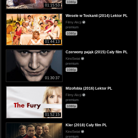
1080p
01:15:53
Wesele w Toskanii (2014) Lektor PL
Filmy Akcji
premium
1080p
01:44:13
Czerwony pająk (2015) Cały film PL
KinoSwiat
premium
1080p
01:30:37
Mizofobia (2016) Lektor PL
Filmy Akcji
premium
1080p
01:52:15
Kler (2018) Cały film PL
KinoSwiat
premium