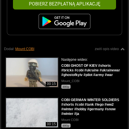
POBIERZ BEZPŁATNĄ APLIKACJĘ
Dodał:
Mount COBI
zwiń opis video
Następne wideo:
COBI GHOST OF KIEV #shorts
#bricks #cobi #ukraine #ukrainewar
#ghostofkyiv #pilot #army #war
Mount_COBI
00:15
480p
COBI GERMAN WINTER SOLDIERS
#shorts #cobi #tank #lego #ww2
#winter #hobby #germany #snow
#winter #ja
Mount COBI
00:15
480p