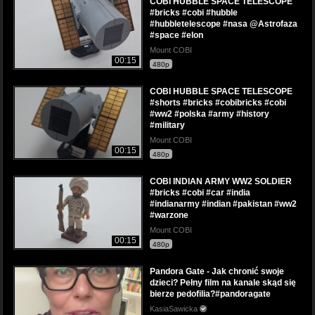
COBI HUBBLE SPACE TELESCOPE
#bricks #cobi #hubble
#hubbletelescope #nasa @Astrofaza
#space #elon
Mount COBI
00:15
480p
COBI HUBBLE SPACE TELESCOPE
#shorts #bricks #cobibricks #cobi
#ww2 #polska #army #history
#military
Mount COBI
00:15
480p
COBI INDIAN ARMY WW2 SOLDIER
#bricks #cobi #car #india
#indianarmy #indian #pakistan #ww2
#warzone
Mount COBI
00:15
480p
Pandora Gate - Jak chronić swoje
dzieci? Pełny film na kanale skąd się
bierze pedofilia?#pandoragate
KasiaSawicka