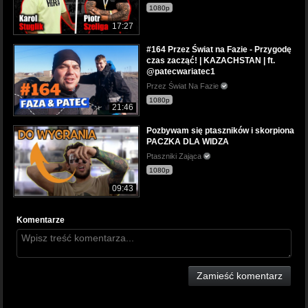
1080p
17:27
#164 Przez Świat na Fazie - Przygodę
czas zacząć! | KAZACHSTAN | ft.
@patecwariatec1
Przez Świat Na Fazie
1080p
21:46
Pozbywam się ptaszników i skorpiona
PACZKA DLA WIDZA
Ptaszniki Zająca
1080p
09:43
Komentarze
Zamieść komentarz