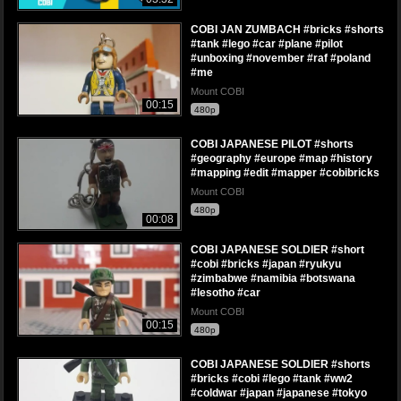
COBI JAN ZUMBACH #bricks #shorts
#tank #lego #car #plane #pilot
#unboxing #november #raf #poland
#me
Mount COBI
00:15
480p
COBI JAPANESE PILOT #shorts
#geography #europe #map #history
#mapping #edit #mapper #cobibricks
Mount COBI
480p
00:08
COBI JAPANESE SOLDIER #short
#cobi #bricks #japan #ryukyu
#zimbabwe #namibia #botswana
#lesotho #car
Mount COBI
00:15
480p
COBI JAPANESE SOLDIER #shorts
#bricks #cobi #lego #tank #ww2
#coldwar #japan #japanese #tokyo