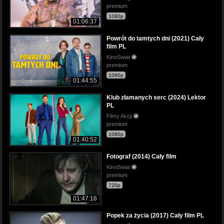
premium
1080p
01:06:37
Powrót do tamtych dni (2021) Cały
film PL
KinoSwiat
premium
1080p
01:44:55
Klub złamanych serc (2024) Lektor
PL
Filmy Akcji
premium
1080p
01:40:52
Fotograf (2014) Cały film
KinoSwiat
premium
720p
01:47:16
Popek za życia (2017) Cały film PL