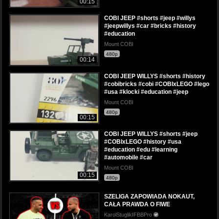
00:15
COBI JEEP #shorts #jeep #willys
#jeepwillys #car #bricks #history
#education
Mount COBI
480p
00:14
COBI JEEP WILLYS #shorts #history
#cobibricks #cobi #COBIxLEGO #lego
#usa #klocki #education #jeep
Mount COBI
480p
00:15
COBI JEEP WILLYS #shorts #jeep
#COBIxLEGO #history #usa
#education #edu #learning
#automobile #car
Mount COBI
00:15
480p
SZELIGA ZAPOWIADA NOKAUT,
CAŁA PRAWDA O FIWE
KarolStuglikIFBBPro