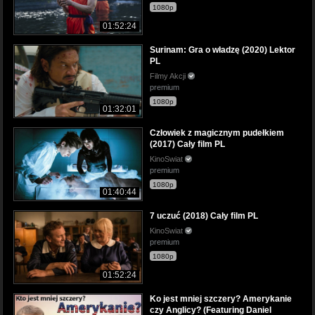
1080p
01:52:24
Surinam: Gra o władzę (2020) Lektor
PL
Filmy Akcji
premium
1080p
01:32:01
Człowiek z magicznym pudełkiem
(2017) Cały film PL
KinoSwiat
premium
1080p
01:40:44
7 uczuć (2018) Cały film PL
KinoSwiat
premium
1080p
01:52:24
Ko jest mniej szczery? Amerykanie
czy Anglicy? (Featuring Daniel