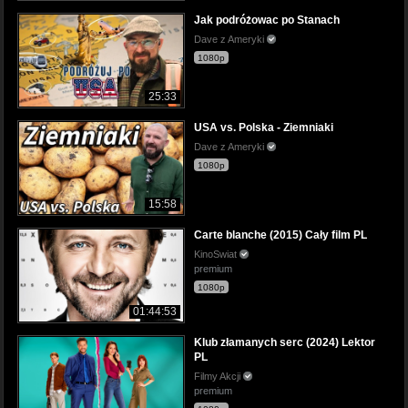
Jak podróżowac po Stanach
Dave z Ameryki
1080p
25:33
USA vs. Polska - Ziemniaki
Dave z Ameryki
1080p
15:58
Carte blanche (2015) Cały film PL
KinoSwiat
premium
1080p
01:44:53
Klub złamanych serc (2024) Lektor
PL
Filmy Akcji
premium