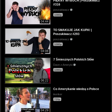
PIĘKNY WYBUCH | Poszukiwacz
#316
poszukiwacz
1080p
04:44
TO SMAKUJE JAK KUPA! |
Poszukiwacz #293
poszukiwacz
1080p
04:08
7 Śmiesznych Polskich Słów
Dave z Ameryki
1080p
06:22
Co Amerykanie wiedzą o Polsce
ikeriker
720p
04:29