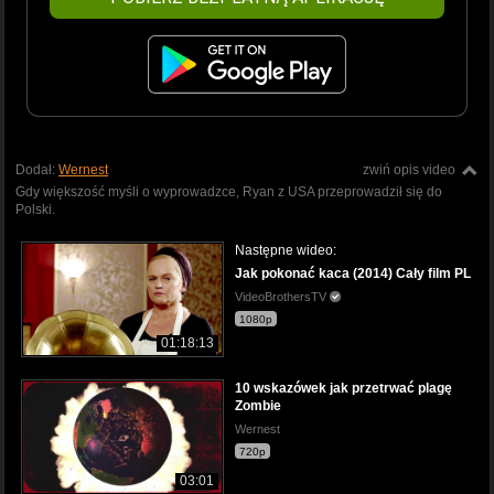
Dodał:
Wernest
zwiń opis video
Gdy większość myśli o wyprowadzce, Ryan z USA przeprowadził się do
Polski.
Następne wideo:
Jak pokonać kaca (2014) Cały film PL
VideoBrothersTV
1080p
01:18:13
10 wskazówek jak przetrwać plagę
Zombie
Wernest
720p
03:01