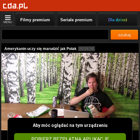
Filmy premium
Seriale premium
Dla dzieci
MENU
szukaj
Amerykanin uczy się marudzić jak Polak
00:04:56
Aby móc oglądać na tym urządzeniu
POBIERZ BEZPŁATNĄ APLIKACJĘ