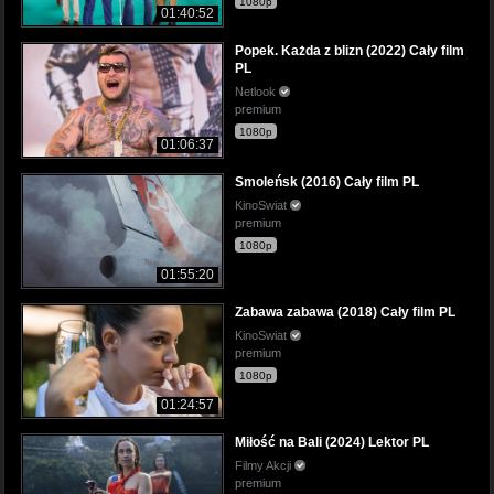
1080p
01:40:52
Popek. Każda z blizn (2022) Cały film
PL
Netlook
premium
1080p
01:06:37
Smoleńsk (2016) Cały film PL
KinoSwiat
premium
1080p
01:55:20
Zabawa zabawa (2018) Cały film PL
KinoSwiat
premium
1080p
01:24:57
Miłość na Bali (2024) Lektor PL
Filmy Akcji
premium