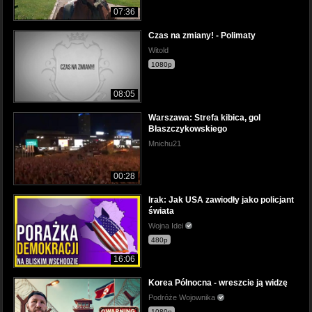
07:36
Czas na zmiany! - Polimaty
Witold
1080p
08:05
Warszawa: Strefa kibica, gol
Błaszczykowskiego
Mnichu21
00:28
Irak: Jak USA zawiodły jako policjant
świata
Wojna Idei
480p
16:06
Korea Północna - wreszcie ją widzę
Podróże Wojownika
1080p