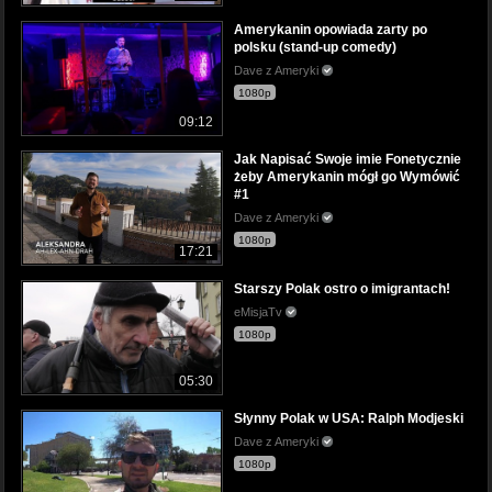
Amerykanin opowiada zarty po
polsku (stand-up comedy)
Dave z Ameryki
1080p
09:12
Jak Napisać Swoje imie Fonetycznie
żeby Amerykanin mógł go Wymówić
#1
Dave z Ameryki
1080p
17:21
Starszy Polak ostro o imigrantach!
eMisjaTv
1080p
05:30
Słynny Polak w USA: Ralph Modjeski
Dave z Ameryki
1080p