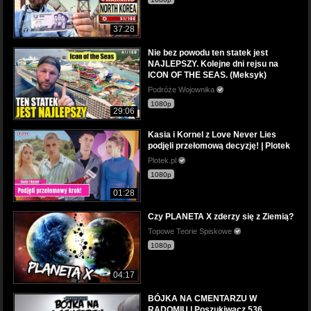
37:28
Nie bez powodu ten statek jest
NAJLEPSZY. Kolejne dni rejsu na
ICON OF THE SEAS. (Meksyk)
Podróże Wojownika
1080p
29:06
Kasia i Kornel z Love Never Lies
podjęli przełomową decyzję! | Plotek
Plotek.pl
1080p
01:28
Czy PLANETA X zderzy się z Ziemią?
Topowe Teorie Spiskowe
1080p
04:17
BÓJKA NA CMENTARZU W
RADOMIU | Poszukiwacz 536