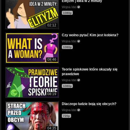
Elityzm | Idea w 2 minuty
Wojna Idei
1080p
02:12
Czy wolno pytać Kim jest kobieta?
Wojna Idei
1080p
08:46
Teorie spiskowe które okazały się
prawdziwe
Wojna Idei
1080p
08:19
Dlaczego ludzie boją się obcych?
Wojna Idei
720p
04:35