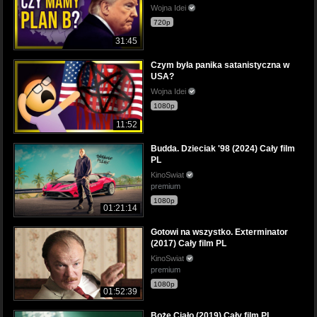
Wojna Idei
720p
31:45
Czym była panika satanistyczna w
USA?
Wojna Idei
1080p
11:52
Budda. Dzieciak '98 (2024) Cały film
PL
KinoSwiat
premium
1080p
01:21:14
Gotowi na wszystko. Exterminator
(2017) Cały film PL
KinoSwiat
premium
1080p
01:52:39
Boże Ciało (2019) Cały film PL