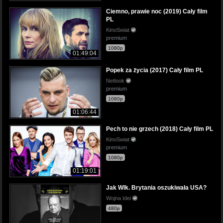
Ciemno, prawie noc (2019) Cały film
PL
KinoSwiat
premium
1080p
01:49:04
Popek za życia (2017) Cały film PL
Netlook
premium
1080p
01:06:44
Pech to nie grzech (2018) Cały film PL
KinoSwiat
premium
1080p
01:19:01
Jak Wlk. Brytania oszukiwała USA?
Wojna Idei
480p