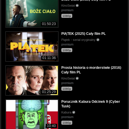
KinoSwiat
premium
1080p
01:50:23
PIĄTEK (2025) Cały film PL
Piątek - serial oryginalny
premium
1080p
01:11:36
Prosta historia o morderstwie (2016)
Cały film PL
KinoSwiat
premium
1080p
01:25:29
Porucznik Kabura Odcinek 9 (Cyber
Tusk)
Kabura
premium
1080p
10:40