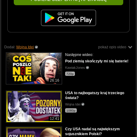
Dodał:
Wojna Idei
pokaż opis video
Następne wideo:
Pod ziemią skończyły mi się baterie!
KawiakJones
720p
26:16
USA to najbogatszy kraj trzeciego
świata?
Wojna Idei
1080p
12:41
Czy USA nadal są największym
sojusznikiem Polski?