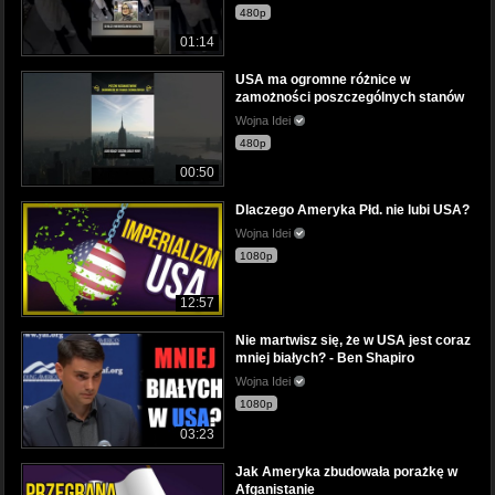
480p
01:14
USA ma ogromne różnice w
zamożności poszczególnych stanów
Wojna Idei
480p
00:50
Dlaczego Ameryka Płd. nie lubi USA?
Wojna Idei
1080p
12:57
Nie martwisz się, że w USA jest coraz
mniej białych? - Ben Shapiro
Wojna Idei
1080p
03:23
Jak Ameryka zbudowała porażkę w
Afganistanie