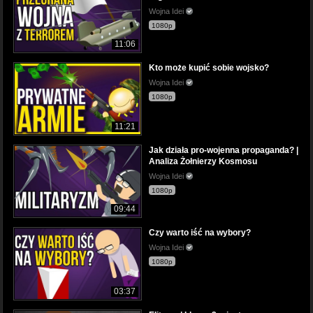
Wojna Idei
1080p
11:06
Kto może kupić sobie wojsko?
Wojna Idei
1080p
11:21
Jak działa pro-wojenna propaganda? |
Analiza Żołnierzy Kosmosu
Wojna Idei
1080p
09:44
Czy warto iść na wybory?
Wojna Idei
1080p
03:37