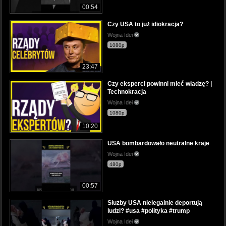
00:54
Czy USA to już idiokracja?
Wojna Idei
1080p
23:47
Czy eksperci powinni mieć władzę? |
Technokracja
Wojna Idei
1080p
10:20
USA bombardowało neutralne kraje
Wojna Idei
480p
00:57
Służby USA nielegalnie deportują
ludzi? #usa #polityka #trump
Wojna Idei