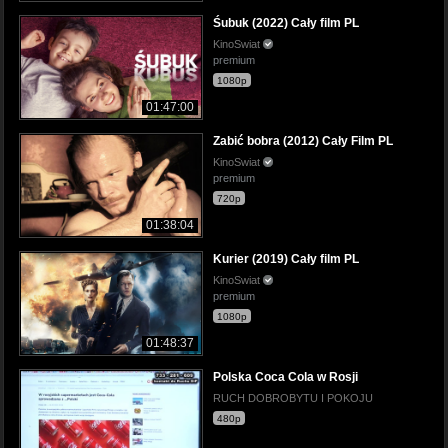
Śubuk (2022) Cały film PL
KinoSwiat
premium
1080p
01:47:00
Zabić bobra (2012) Cały Film PL
KinoSwiat
premium
720p
01:38:04
Kurier (2019) Cały film PL
KinoSwiat
premium
1080p
01:48:37
Polska Coca Cola w Rosji
RUCH DOBROBYTU I POKOJU
480p