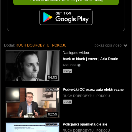
Dodał:
RUCH DOBROBYTU I POKOJU
pokaż opis video
Następne wideo:
back to black | cover | Aria Dottie
AriaDottie
720p
04:03
Podwyżki OC przez auta elektryczne
RUCH DOBROBYTU I POKOJU
720p
02:59
Policjanci opamiętajcie się
RUCH DOBROBYTU I POKOJU