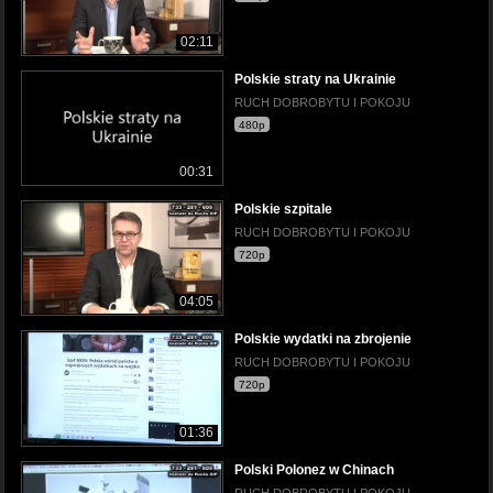
02:11
Polskie straty na Ukrainie
RUCH DOBROBYTU I POKOJU
480p
00:31
Polskie szpitale
RUCH DOBROBYTU I POKOJU
720p
04:05
Polskie wydatki na zbrojenie
RUCH DOBROBYTU I POKOJU
720p
01:36
Polski Polonez w Chinach
RUCH DOBROBYTU I POKOJU