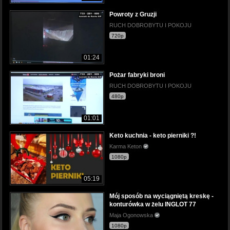
Powroty z Gruzji
RUCH DOBROBYTU I POKOJU
720p
01:24
Pożar fabryki broni
RUCH DOBROBYTU I POKOJU
480p
01:01
Keto kuchnia - keto pierniki ?!
Karma Keton
1080p
05:19
Mój sposób na wyciągniętą kreskę -
konturówka w żelu INGLOT 77
Maja Ogonowska
1080p