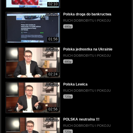
02:10
Polska droga do bankructwa
RUCH DOBROBYTU I POKOJU
480p
01:56
Polska jednostka na Ukrainie
RUCH DOBROBYTU I POKOJU
480p
02:24
Polska Lewica
RUCH DOBROBYTU I POKOJU
720p
02:56
POLSKA neutralna !!!
RUCH DOBROBYTU I POKOJU
720p