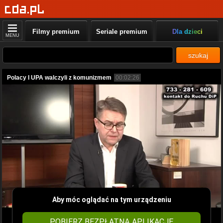
Filmy premium
Seriale premium
Dla dzieci
MENU
szukaj
Polacy I UPA walczyli z komunizmem
00:02:26
Aby móc oglądać na tym urządzeniu
POBIERZ BEZPŁATNĄ APLIKACJĘ