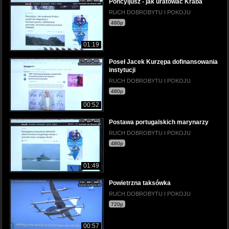
Poncyljusz - jak uratować Kraba
RUCH DOBROBYTU I POKOJU
480p
01:19
Poseł Jacek Kurzępa dofinansowania
instytucji
RUCH DOBROBYTU I POKOJU
480p
00:52
Postawa portugalskich marynarzy
RUCH DOBROBYTU I POKOJU
480p
01:49
Powietrzna taksówka
RUCH DOBROBYTU I POKOJU
720p
00:57