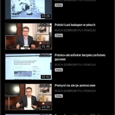
720p
03:26
Polski Ład-bałagan w pitach
RUCH DOBROBYTU I POKOJU
720p
01:46
Polsko-ukraińskie bezpieczeństwo
gazowe
RUCH DOBROBYTU I POKOJU
720p
02:42
Pomysł na akcje pomocowe
RUCH DOBROBYTU I POKOJU
720p
03:38