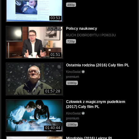
480p
03:53
Polscy naukowcy
RUCH DOBROBYTU I POKOJU
720p
01:51
Ostatnia rodzina (2016) Cały film PL
KinoSwiat
premium
1080p
01:57:28
Człowiek z magicznym pudełkiem
(2017) Cały film PL
KinoSwiat
premium
1080p
01:40:44
Mizofobia (2016) Lektor PL