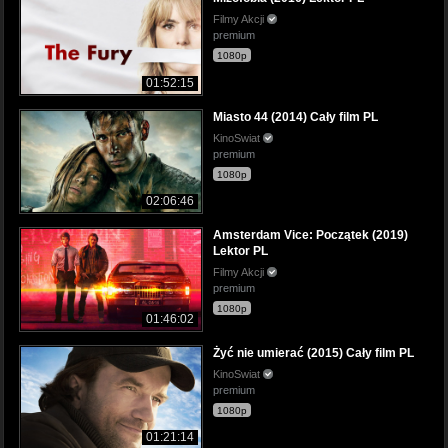
Filmy Akcji
premium
1080p
01:52:15
Miasto 44 (2014) Cały film PL
KinoSwiat
premium
1080p
02:06:46
Amsterdam Vice: Początek (2019)
Lektor PL
Filmy Akcji
premium
1080p
01:46:02
Żyć nie umierać (2015) Cały film PL
KinoSwiat
premium
1080p
01:21:14