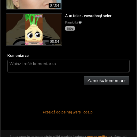
07:04
A to feler - westchnął seler
Kamlotki
480p
00:04
Komentarze
Zamieść komentarz
Przejdź do pełnej wersji cda.pl
Nasz serwis wykorzystuje pliki cookie (zobacz
naszą politykę
). Warunki