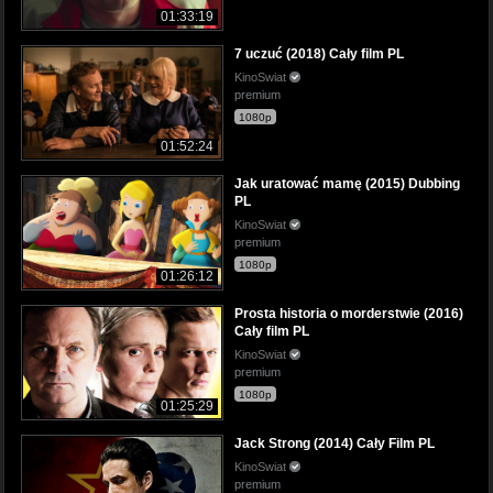
01:33:19
7 uczuć (2018) Cały film PL
KinoSwiat
premium
1080p
01:52:24
Jak uratować mamę (2015) Dubbing
PL
KinoSwiat
premium
1080p
01:26:12
Prosta historia o morderstwie (2016)
Cały film PL
KinoSwiat
premium
1080p
01:25:29
Jack Strong (2014) Cały Film PL
KinoSwiat
premium