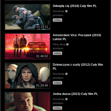
Odnajdę cię (2018) Cały film PL
KinoSwiat
premium
1080p
01:19:11
Amsterdam Vice: Początek (2019)
Lektor PL
Filmy Akcji
premium
1080p
01:46:02
Dziewczyna z szafy (2012) Cały film
PL
KinoSwiat
premium
1080p
01:28:46
Jedna dusza (2023) Cały film PL
KinoSwiat
premium
1080p