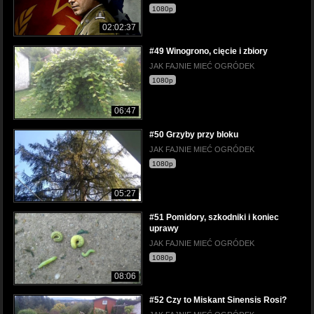
1080p
02:02:37
#49 Winogrono, cięcie i zbiory
JAK FAJNIE MIEĆ OGRÓDEK
1080p
06:47
#50 Grzyby przy bloku
JAK FAJNIE MIEĆ OGRÓDEK
1080p
05:27
#51 Pomidory, szkodniki i koniec
uprawy
JAK FAJNIE MIEĆ OGRÓDEK
1080p
08:06
#52 Czy to Miskant Sinensis Rosi?