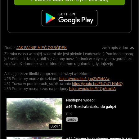
Dodał:
JAK FAJNIE MIEĆ OGRÓDEK
zwiń opis video
Z braku czasu w mojej szklarni nie jest pięknie i cudownie :) Pomidorki rosną
już sobie na dziko, zrobił się zielony busz. Jednak w całym tym rozgardiaszu
są również dorodne sztuki, które zbieram regularnie gdy dojrzeją.
A tutaj jeszcze filmiki z poprzednich wizyt w szklarni:
#25 Pomidory marsz do szklarni
https://youtu.be/Ljuq3W6rbVw
#31 Trawa w pomidorach, ściółkowanie
https://youtu.be/Efc7c7LHhNQ
#35 Pomidory rosną, czas na podpory
https://youtu.be/6J7pAcxrlIA
Następne wideo:
#46 Rozdrabniarka do gałęzi
jfmo
1080p
06:47
#44 Jeżyna bezkolcowa, owoce już są