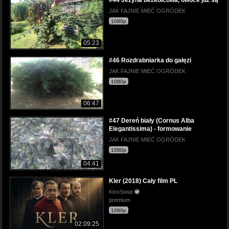
JAK FAJNIE MIEĆ OGRÓDEK
1080p
05:23
#46 Rozdrabniarka do gałęzi
JAK FAJNIE MIEĆ OGRÓDEK
1080p
06:47
#47 Dereń biały (Cornus Alba
Elegantissima) - formowanie
JAK FAJNIE MIEĆ OGRÓDEK
1080p
04:41
Kler (2018) Cały film PL
KinoSwiat
premium
1080p
02:09:25