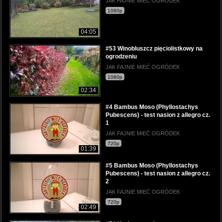
JAK FAJNIE MIEĆ OGRÓDEK
1080p
04:05
#53 Winobluszcz pięciolistkowy na
ogrodzeniu
JAK FAJNIE MIEĆ OGRÓDEK
1080p
02:34
#4 Bambus Moso (Phyllostachys
Pubescens) - test nasion z allegro cz.
1
JAK FAJNIE MIEĆ OGRÓDEK
720p
01:39
#5 Bambus Moso (Phyllostachys
Pubescens) - test nasion z allegro cz.
2
JAK FAJNIE MIEĆ OGRÓDEK
720p
02:49