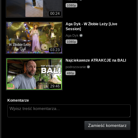
1080p
00:24
Aga Dyk - W Żłobie Leży [Live
Session]
Aga Dyk
1080p
03:23
Najciekawsze ATRAKCJE na BALI
podrozovanie
480p
29:46
Komentarze
Zamieść komentarz