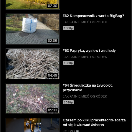
02:30
#62 Kompostownik z worka BigBag?
JAK FAJNIE MIEĆ OGRÓDEK
1080p
02:09
#63 Papryka, wysiew i wschody
JAK FAJNIE MIEĆ OGRÓDEK
1080p
04:49
#64 Śnieguliczka na żywopłot,
przycinanie
JAK FAJNIE MIEĆ OGRÓDEK
1080p
05:33
Czasem po kilku procentach% zdarza
mi się lewitować #shorts
KOZMO