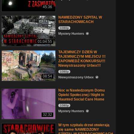
45:36
NAWIEDZONY SZPITAL W
STARACHOWICACH
1080p
Mystery Hunters
01:04:55
TAJEMNICZY DZIEŃ W
TAJEMNICZYM MIEJSCU !!!
ZAPOWIEDŹ KONKURSU!!!
Niewystraszony Urbex!!!
1080p
08:54
Niewystraszony Urbex
Noc w Nawiedzonym Domu
Opieki Społecznej / Night in
Haunted Social Care Home
1080p
Mystery Hunters
32:32
W tym szpitalu drzwi otwierają
się same NAWIEDZONY