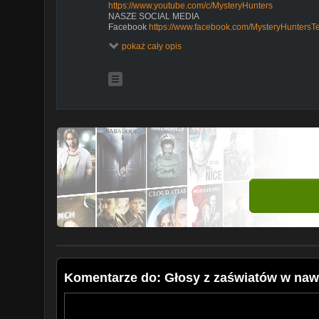
https://www.youtube.com/c/MysteryHunters
NASZE SOCIAL MEDIA
Facebook
https://www.facebook.com/MysteryHunters
Grupa na Facebooku
https://www.facebook.com/gro
pokaż cały opis
Instagram
https://www.instagram.com/teamysteryhunter
Email team@mysteryhunters.pl
Komentarze do: Głosy z zaświatów w naw