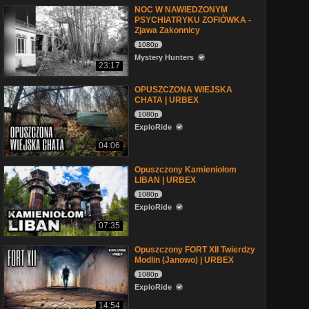
NOC W NAWIEDZONYM
PSYCHIATRYKU ZOFIÓWKA -
Zjawa Zakonnicy
1080p
Mystery Hunters
23:17
OPUSZCZONA WIEJSKA
CHATA | URBEX
1080p
ExploRide
04:06
Opuszczony Kamieniołom
LIBAN | URBEX
1080p
ExploRide
07:35
Opuszczony FORT XII Twierdzy
Modlin (Janowo) | URBEX
1080p
ExploRide
14:54