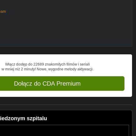
Team
ups/1882564681769268
s/?hlpl
Włącz dostęp do 22689 znakomitych filmów i seriali
w mniej niż 2 minuty! Nowe, wygodne metody aktywacji.
Dołącz do CDA Premium
iedzonym szpitalu