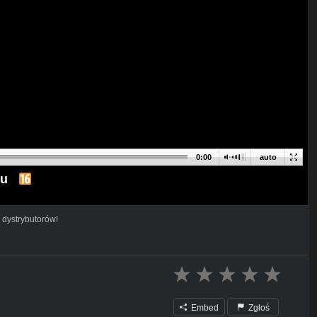
0:00
auto
lu
 dystrybutorów!
Embed
Zgłoś