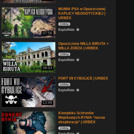
MUMIA PSA w Opuszczonej
KAPLICY NEOGOTYCKIEJ |
URBEX
1080p
ExploRide
07:58
Opuszczona WILLA BIRUTA +
WILLA ZORZA | URBEX
1080p
ExploRide
08:03
FORT VII CYBULICE | URBEX
1080p
ExploRide
13:49
Kompleks Schronów
Wojskowych RYNIA *nocna
eksploracja* | URBEX
1080p
ExploRide