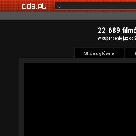
2
2
6
8
9
film
w super cenie już od 2
Strona główna