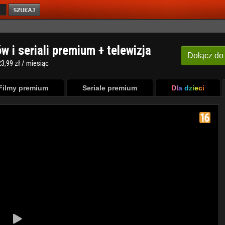
ów i seriali premium + telewizja
Dołącz
do
3,99 zł / miesiąc
Filmy premium
Seriale premium
Dla dzieci