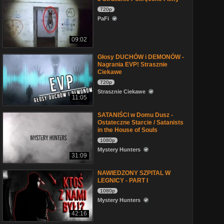
720p
PaFi
09:02
Głosy DUCHÓW i DEMONÓW -
Nagrania EVP! Strasznie
Ciekawe
720p
Strasznie Ciekawe
11:05
SATANIŚCI w Domu Dusz -
Ostateczne Starcie / Satanists
in the House of Souls
1080p
Mystery Hunters
31:09
NAWIEDZONY SZPITAL W
LEGNICY - PART I
1080p
Mystery Hunters
42:16