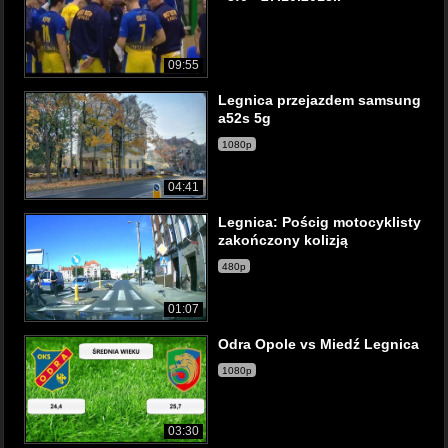
09:55
Legnica przejazdem samsung
a52s 5g
1080p
04:41
Legnica: Pościg motocyklisty
zakończony kolizją
480p
01:07
Odra Opole vs Miedź Legnica
1080p
03:30