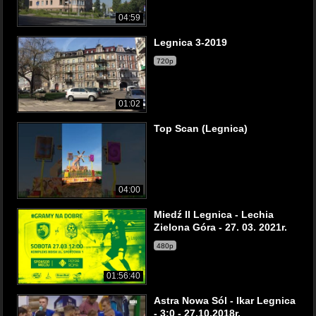
04:59
Legnica 3-2019
720p
01:02
Top Scan (Legnica)
04:00
Miedź II Legnica - Lechia
Zielona Góra - 27. 03. 2021r.
480p
01:56:40
Astra Nowa Sól - Ikar Legnica
- 3:0 - 27.10.2018r.