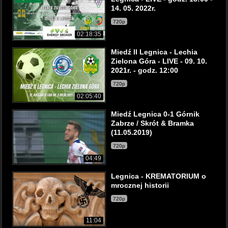
14. 05. 2022r.
720p
02:18:35
Miedź II Legnica - Lechia
Zielona Góra - LIVE - 09. 10.
2021r. - godz. 12:00
720p
02:05:40
Miedź Legnica 0-1 Górnik
Zabrze / Skrót & Bramka
(11.05.2019)
720p
04:49
Legnica - KREMATORIUM o
mrocznej historii
720p
11:04