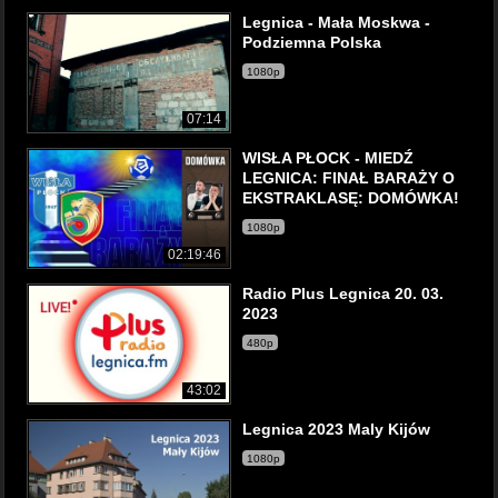
Legnica - Mała Moskwa -
Podziemna Polska
1080p
07:14
WISŁA PŁOCK - MIEDŹ
LEGNICA: FINAŁ BARAŻY O
EKSTRAKLASĘ: DOMÓWKA!
1080p
02:19:46
Radio Plus Legnica 20. 03.
2023
480p
43:02
Legnica 2023 Maly Kijów
1080p