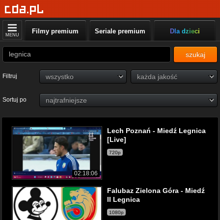
Filmy premium
Seriale premium
Dla dzieci
MENU
szukaj
Filtruj
Sortuj po
Lech Poznań - Miedź Legnica
[Live]
720p
02:18:06
Falubaz Zielona Góra - Miedź
II Legnica
1080p