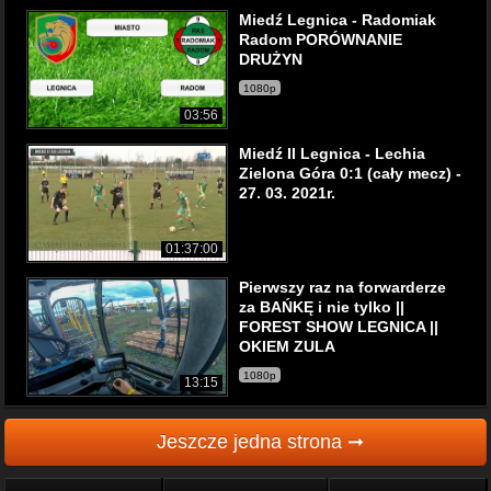
Miedź Legnica - Radomiak
Radom PORÓWNANIE
DRUŻYN
1080p
03:56
Miedź II Legnica - Lechia
Zielona Góra 0:1 (cały mecz) -
27. 03. 2021r.
01:37:00
Pierwszy raz na forwarderze
za BAŃKĘ i nie tylko ||
FOREST SHOW LEGNICA ||
OKIEM ZULA
1080p
13:15
Jeszcze jedna strona ➞