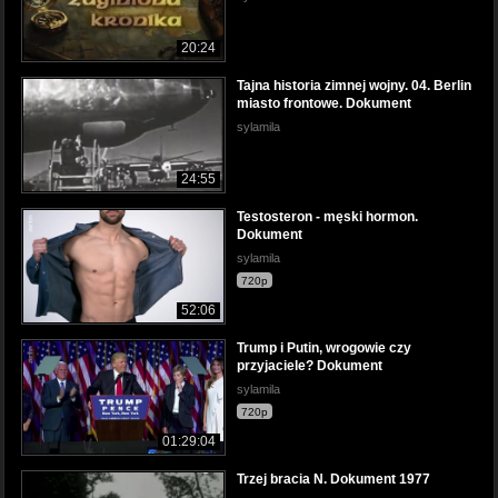
20:24
Tajna historia zimnej wojny. 04. Berlin
miasto frontowe. Dokument
sylamila
24:55
Testosteron - męski hormon.
Dokument
sylamila
720p
52:06
Trump i Putin, wrogowie czy
przyjaciele? Dokument
sylamila
720p
01:29:04
Trzej bracia N. Dokument 1977