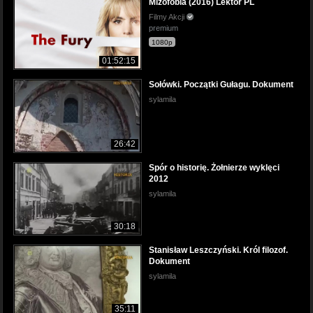
Mizofobia (2016) Lektor PL
Filmy Akcji
premium
1080p
01:52:15
Sołówki. Początki Gułagu. Dokument
sylamila
26:42
Spór o historię. Żołnierze wyklęci
2012
sylamila
30:18
Stanisław Leszczyński. Król filozof.
Dokument
sylamila
35:11