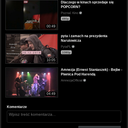
Dlaczego w kinach sprzedaje się
POPCORN?
Poznać Kino
480p
00:49
pyta i zamach na prezydenta
Narutowicza
PytaPL
1080p
10:05
Amnezja (Ernest Staniaszek) - Bejbe -
Piwnica Pod Harendą
AmnezjaOfficial
04:49
Komentarze