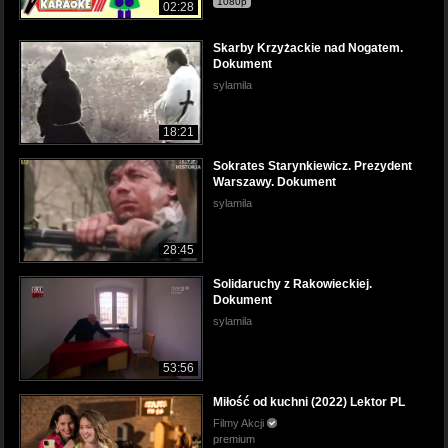
1080p
02:28
Skarby Krzyżackie nad Nogatem.
Dokument
sylamila
18:21
Sokrates Starynkiewicz. Prezydent
Warszawy. Dokument
sylamila
28:45
Solidaruchy z Rakowieckiej.
Dokument
sylamila
53:56
Miłość od kuchni (2022) Lektor PL
Filmy Akcji
premium