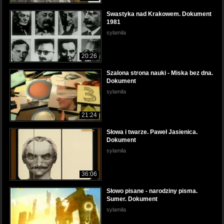
Swastyka nad Krakowem. Dokument
1981
sylamila
20:26
Szalona strona nauki - Miska bez dna.
Dokument
sylamila
21:24
Słowa i twarze. Paweł Jasienica.
Dokument
sylamila
36:06
Słowo pisane - narodziny pisma.
Sumer. Dokument
sylamila