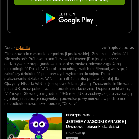
Dodał:
sylamila
zwiń opis video
Film opowiada o ostatniej organizacji poakowskiej - Zrzeszeniu Wolność i
Niezawisłość. Próbowała ona "bez walki i dywersji", a jedynie przez
oddziaływanie propagandowe na społeczeństwo, ratować zagrożoną
niepodległość Polski. WiN robił to na miarę swoich możliwości, wierząc, że
zakończy działalność po pierwszych wyborach do sejmu. Po ich
sfałszowaniu, działacze WiN - u uznali, że trzeba pracować dalej dla
Ojczyzny. Historia WiN - u jest opowieścią tragiczną. Zrzeszenie, infiltrowane
przez UB, przez pełne dwa lata broniło się skutecznie. Dopiero po likwidacji
IV Zarządu Głównego w grudniu 1945 roku, UB przechwyciło je przez swoją
agenturę i rozpoczęło największą prowokację wymierzoną w podziemie
niepodległościowe - tzw. operację "Cezary".
Następne wideo:
JESTEŚMY JAGÓDKI KARAOKE |
Urwisowo - piosenki dla dzieci
Urwisowo