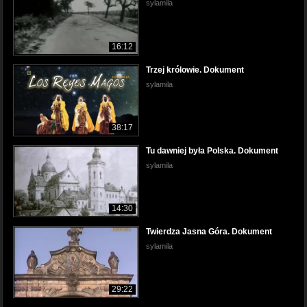
sylamila
16:12
Trzej królowie. Dokument
sylamila
38:17
Tu dawniej była Polska. Dokument
sylamila
14:30
Twierdza Jasna Góra. Dokument
sylamila
29:22