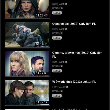
KinoSwiat
premium
1080p
01:28:46
Odnajdę cię (2018) Cały film PL
KinoSwiat
premium
1080p
01:19:11
Ciemno, prawie noc (2019) Cały film
PL
KinoSwiat
premium
1080p
01:49:04
W świetle dnia (2013) Lektor PL
Filmy Akcji
premium
1080p
01:47:19