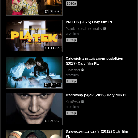
1080p
01:29:08
PIĄTEK (2025) Cały film PL
Piątek - serial oryginalny
premium
1080p
01:11:36
Człowiek z magicznym pudełkiem
(2017) Cały film PL
KinoSwiat
premium
1080p
01:40:44
Czerwony pająk (2015) Cały film PL
KinoSwiat
premium
1080p
01:30:37
Dziewczyna z szafy (2012) Cały film
PL