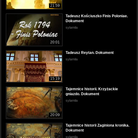
21:59
Tadeusz Kościuszko Finis Poloniae.
Dokument
sylamila
20:01
Tadeusz Reytan. Dokument
sylamila
15:19
Tajemnice historii. Krzyżackie
gniazdo. Dokument
sylamila
20:09
Tajemnice historii Zaginiona kronika.
Dokument
sylamila