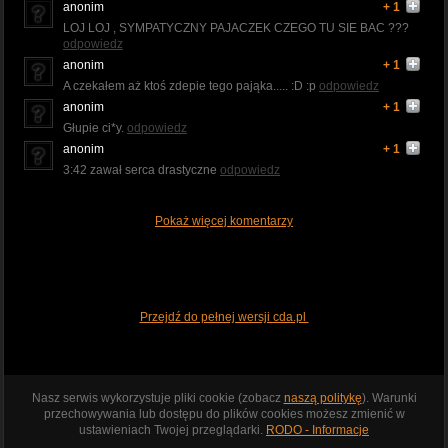
anonim
+ 1
LOJ LOJ , SYMPATYCZNY PAJACZEK CZEGO TU SIE BAC ???
odpowiedz
anonim
+ 1
A czekałem aż ktoś zdepie tego pająka..... :D :p
odpowiedz
anonim
+ 1
Głupie ci*y.
odpowiedz
anonim
+ 1
3:42 zawał serca drastyczne
odpowiedz
Pokaż więcej komentarzy
Przejdź do pełnej wersji cda.pl
Nasz serwis wykorzystuje pliki cookie (zobacz
naszą politykę
). Warunki
przechowywania lub dostępu do plików cookies możesz zmienić w
ustawieniach Twojej przeglądarki.
RODO - Informacje