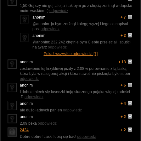
1;50 Gej czy nie gej, ale ja i tak bym go z chęcią zerżnął w dupsko
moim wackiem :)
odpowiedz
anonim
+ 7
@anonim: ja bym zerżnął kolegę wyżej i tego co napisał
post
odpowiedz
anonim
+ 2
@anonim: 232.242 chętnie bym Ciebie przeleciał i spuścił
na twarz
odpowiedz
Pokaż wszystkie odpowiedzi [7]
anonim
+ 13
zestawienie tej krzykliwej pizdy z 2:08 w porównaniu z tą laską
która była w następnej akcji i która nawet nie pisknęła było super
odpowiedz
anonim
+ 6
I dobrze niech się laseczki boją stucznego pająka więcej radości
:D
odpowiedz
anonim
+ 4
ale dużo ładnych panien
odpowiedz
anonim
+ 2
2.09 beka
odpowiedz
2424
+ 2
Dobre,dobre! Laski lubią się bać!
odpowiedz