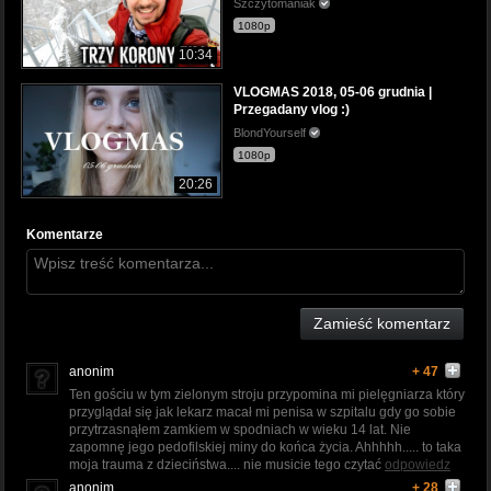
Szczytomaniak
1080p
10:34
VLOGMAS 2018, 05-06 grudnia |
Przegadany vlog :)
BlondYourself
1080p
20:26
Komentarze
Zamieść komentarz
anonim
+ 47
Ten gościu w tym zielonym stroju przypomina mi pielęgniarza który
przyglądał się jak lekarz macał mi penisa w szpitalu gdy go sobie
przytrzasnąłem zamkiem w spodniach w wieku 14 lat. Nie
zapomnę jego pedofilskiej miny do końca życia. Ahhhhh..... to taka
moja trauma z dzieciństwa.... nie musicie tego czytać
odpowiedz
anonim
+ 28