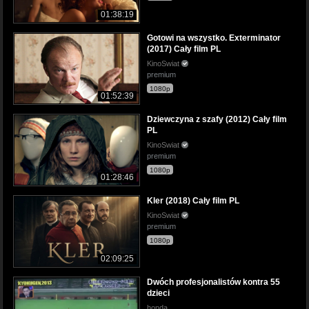
01:38:19
Gotowi na wszystko. Exterminator
(2017) Cały film PL
KinoSwiat
premium
1080p
01:52:39
Dziewczyna z szafy (2012) Cały film
PL
KinoSwiat
premium
1080p
01:28:46
Kler (2018) Cały film PL
KinoSwiat
premium
1080p
02:09:25
Dwóch profesjonalistów kontra 55
dzieci
honda