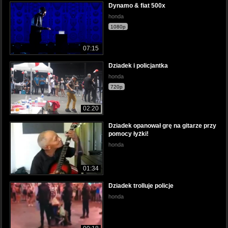
Dynamo & fiat 500x
honda
1080p
07:15
Dziadek i policjantka
honda
720p
02:20
Dziadek opanował grę na gitarze przy
pomocy łyżki!
honda
01:34
Dziadek trolluje policje
honda