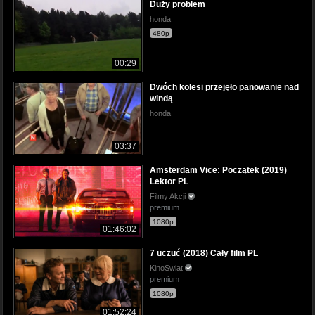
Duży problem
honda
480p
00:29
Dwóch kolesi przejęło panowanie nad
windą
honda
03:37
Amsterdam Vice: Początek (2019)
Lektor PL
Filmy Akcji
premium
1080p
01:46:02
7 uczuć (2018) Cały film PL
KinoSwiat
premium
1080p
01:52:24