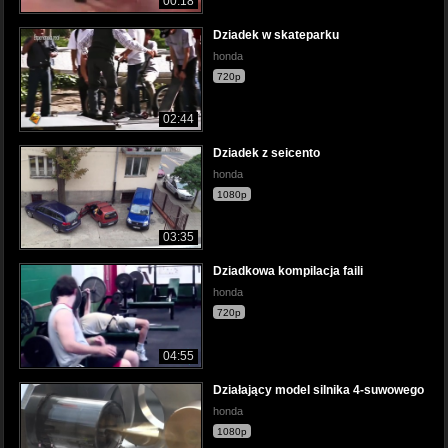
00:18
Dziadek w skateparku
honda
720p
02:44
Dziadek z seicento
honda
1080p
03:35
Dziadkowa kompilacja faili
honda
720p
04:55
Działający model silnika 4-suwowego
honda
1080p