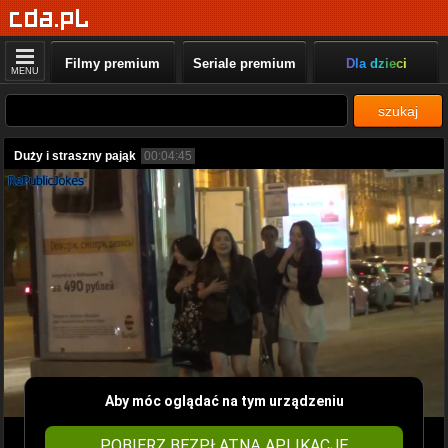
Filmy premium
Seriale premium
Dla dzieci
MENU
szukaj
Duży i straszny pająk
00:04:45
Aby móc oglądać na tym urządzeniu
POBIERZ BEZPŁATNĄ APLIKACJĘ