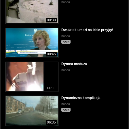
honda
00:30
Dwulatek umarł na izbie przyjęć
honda
720p
00:45
Dymna meduza
honda
00:11
Dynamiczna kompilacja
honda
720p
06:35