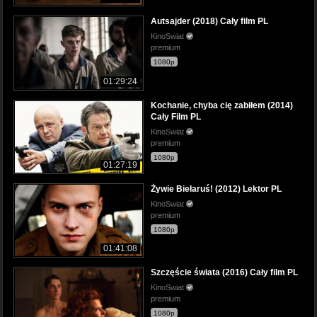
Autsajder (2018) Cały film PL
KinoSwiat
premium
1080p
01:29:24
Kochanie, chyba cię zabiłem (2014)
Cały Film PL
KinoSwiat
premium
1080p
01:27:19
Żywie Biełaruś! (2012) Lektor PL
KinoSwiat
premium
1080p
01:41:08
Szczęście świata (2016) Cały film PL
KinoSwiat
premium
1080p