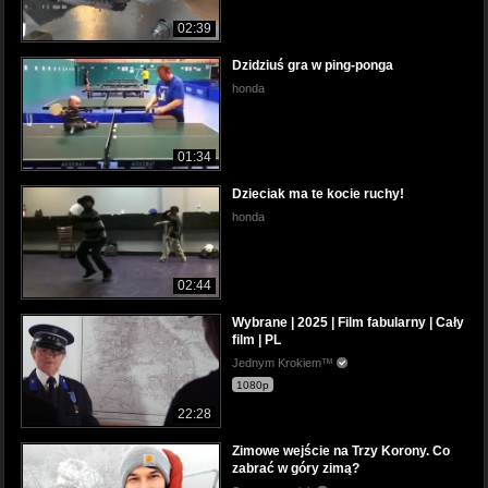
02:39
Dzidziuś gra w ping-ponga
honda
01:34
Dzieciak ma te kocie ruchy!
honda
02:44
Wybrane | 2025 | Film fabularny | Cały
film | PL
Jednym Krokiem™
1080p
22:28
Zimowe wejście na Trzy Korony. Co
zabrać w góry zimą?