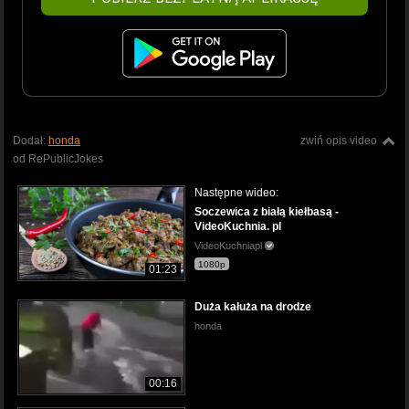
Dodał:
honda
zwiń opis video
od RePublicJokes
Następne wideo:
Soczewica z białą kiełbasą -
VideoKuchnia. pl
VideoKuchniapl
1080p
01:23
Duża kałuża na drodze
honda
00:16