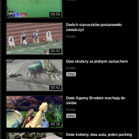
09:56
Dwóch staruszków postanowiło
zawalczyć
honda
00:32
Dwa skutery za jednym zamachem
honda
720p
00:42
Dwie Agamy Brodate machają do
siebie
honda
480p
00:36
Dwie kobiety, dwa auta, jeden parking