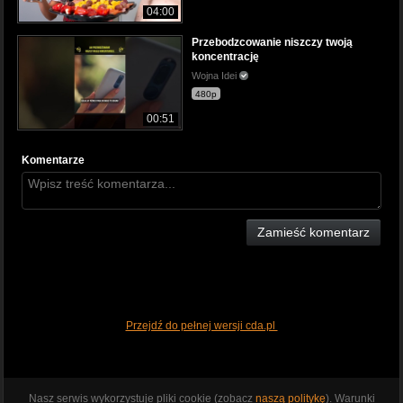
04:00
Przebodzcowanie niszczy twoją
koncentrację
Wojna Idei
480p
00:51
Komentarze
Zamieść komentarz
Przejdź do pełnej wersji cda.pl
Nasz serwis wykorzystuje pliki cookie (zobacz
naszą politykę
). Warunki