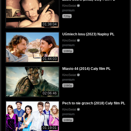
KinoSwiat
premium
720p
01:38:04
Uśmiech losu (2023) Napisy PL
KinoSwiat
premium
1080p
01:44:03
Miasto 44 (2014) Cały film PL
KinoSwiat
premium
1080p
02:06:46
Pech to nie grzech (2018) Cały film PL
KinoSwiat
premium
1080p
01:19:01