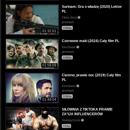
Surinam: Gra o władzę (2020) Lektor
PL
Filmy Akcji
premium
1080p
01:32:01
Czerwone maki (2024) Cały film PL
KinoSwiat
premium
1080p
01:58:09
Ciemno, prawie noc (2019) Cały film
PL
KinoSwiat
premium
1080p
01:49:04
SIŁOWNIA Z TIKTOKA PRAWIE
ZA*IJA INFLUENCERÓW
StalowySzok
720p