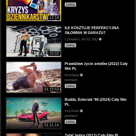
1080p
12:19
ILE KOSZTUJE PERFEKCYJNA
SIŁOWNIA W GARAŻU?
Człowieku, RUSZ SIĘ!
1080p
20:02
Prawdziwe życie aniołów (2022) Cały
film PL
KinoSwiat
premium
1080p
01:15:53
Budda. Dzieciak '98 (2024) Cały film
PL
KinoSwiat
premium
1080p
01:21:14
Zabić bobra (2012) Cały Film PL