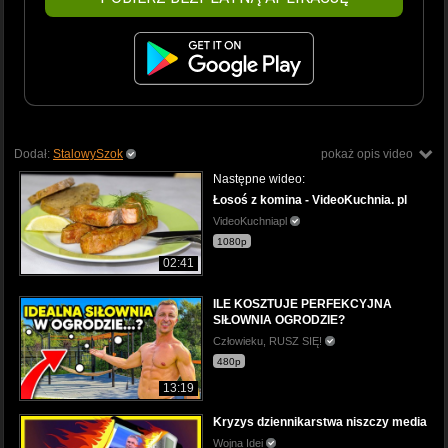
Dodał:
StalowySzok
pokaż opis video
Następne wideo:
Łosoś z komina - VideoKuchnia. pl
VideoKuchniapl
1080p
02:41
ILE KOSZTUJE PERFEKCYJNA
SIŁOWNIA OGRODZIE?
Człowieku, RUSZ SIĘ!
480p
13:19
Kryzys dziennikarstwa niszczy media
Wojna Idei