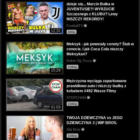
dzieje się... Marcin Bułka w
JUVENTUSIE?! WYRZUCIE
Szczęsnego z KLUBU? Lewy
NISZCZY REKORDY!
FootballTV
12:32
480p
Meksyk - jak powstały cenoty? Ślub w
cenocie. I jak Coca Cola niszczy
Meksykan?
Kołem Się Toczy
1080p
15:29
Mężczyzna wyciąga zaparkowane
prawidłowo auto i niszczy budkę z
kebabem #492 Wasze Filmy
STOPCHAM
1080p
01:03
TWOJA DZIEWCZYNA vs JEGO
DZIEWCZYNA 3 | WIP BROS.
Wip Bros
1080p