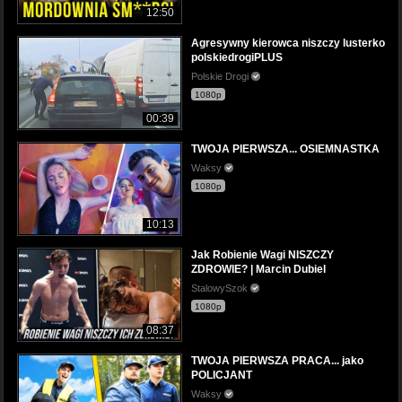
12:50
Agresywny kierowca niszczy lusterko
polskiedrogiPLUS
Polskie Drogi
1080p
00:39
TWOJA PIERWSZA... OSIEMNASTKA
Waksy
1080p
10:13
Jak Robienie Wagi NISZCZY
ZDROWIE? | Marcin Dubiel
StalowySzok
1080p
08:37
TWOJA PIERWSZA PRACA... jako
POLICJANT
Waksy