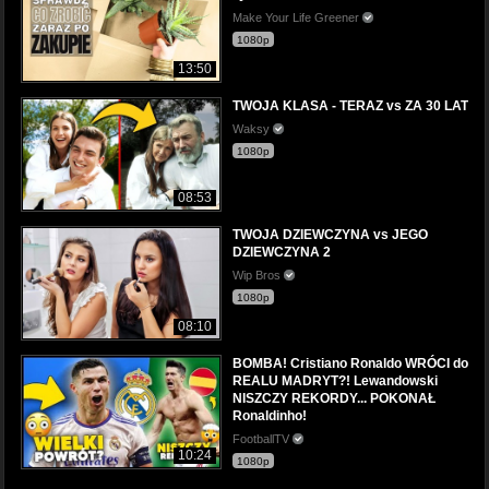
Make Your Life Greener
1080p
13:50
TWOJA KLASA - TERAZ vs ZA 30 LAT
Waksy
1080p
08:53
TWOJA DZIEWCZYNA vs JEGO
DZIEWCZYNA 2
Wip Bros
1080p
08:10
BOMBA! Cristiano Ronaldo WRÓCI do
REALU MADRYT?! Lewandowski
NISZCZY REKORDY... POKONAŁ
Ronaldinho!
FootballTV
10:24
1080p