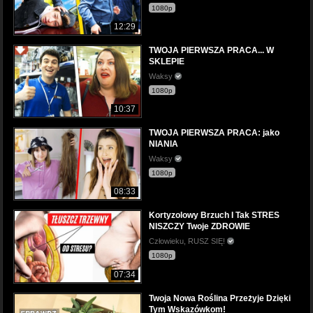
1080p
12:29
TWOJA PIERWSZA PRACA... W
SKLEPIE
Waksy
1080p
10:37
TWOJA PIERWSZA PRACA: jako
NIANIA
Waksy
1080p
08:33
Kortyzolowy Brzuch I Tak STRES
NISZCZY Twoje ZDROWIE
Człowieku, RUSZ SIĘ!
1080p
07:34
Twoja Nowa Roślina Przeżyje Dzięki
Tym Wskazówkom!