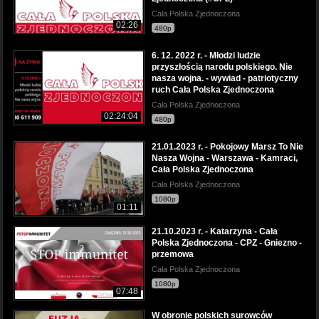
Cała Polska Zjednoczona
02:26
480p
6. 12. 2022 r. - Młodzi ludzie
przyszłością narodu polskiego. Nie
nasza wojna. - wywiad - patriotyczny
ruch Cała Polska Zjednoczona
Cała Polska Zjednoczona
02:24:04
480p
21.01.2023 r. - Pokojowy Marsz To Nie
Nasza Wojna - Warszawa - Kamraci,
Cała Polska Zjednoczona
Cała Polska Zjednoczona
1080p
01:11
21.10.2023 r. - Katarzyna - Cała
Polska Zjednoczona - CPZ - Gniezno -
przemowa
Cała Polska Zjednoczona
1080p
07:48
W obronie polskich surowców