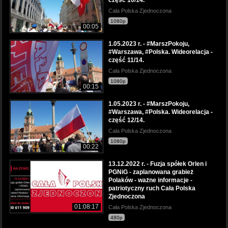
Cała Polska Zjednoczona
1080p
00:05
1.05.2023 r. - #MarszPokoju,
#Warszawa, #Polska. Wideorelacja -
część 11/14.
Cała Polska Zjednoczona
1080p
00:15
1.05.2023 r. - #MarszPokoju,
#Warszawa, #Polska. Wideorelacja -
część 12/14.
Cała Polska Zjednoczona
1080p
00:22
13.12.2022 r. - Fuzja spółek Orlen i
PGNiG - zaplanowana grabież
Polaków - ważne informacje -
patriotyczny ruch Cała Polska
Zjednoczona
01:08:17
Cała Polska Zjednoczona
480p