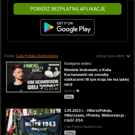
POBIERZ BEZPŁATNĄ APLIKACJĘ
Dodał:
Cała Polska Zjednoczona
pokaż opis video
Następne wideo:
Niewiele brakowało, a Kuba
Kochanowski nie zostałby
siatkarzem! W tym kraju nie ma takiej
opcji
01:03:40
Sport.pl
480p
1.05.2023 r. - #MarszPokoju,
#Warszawa, #Polska. Wideorelacja -
część 2/14.
Cała Polska Zjednoczona
1080p