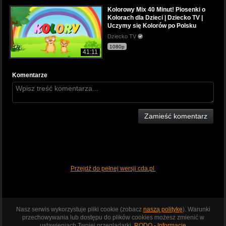
Kolorowy Mix 40 Minut! Piosenki o
Kolorach dla Dzieci | Dziecko TV |
Uczymy się Kolorów po Polsku
Dziecko TV
1080p
41:11
Komentarze
Zamieść komentarz
Przejdź do pełnej wersji cda.pl
Nasz serwis wykorzystuje pliki cookie (zobacz
naszą politykę
). Warunki
przechowywania lub dostępu do plików cookies możesz zmienić w
ustawieniach Twojej przeglądarki.
RODO - Informacje