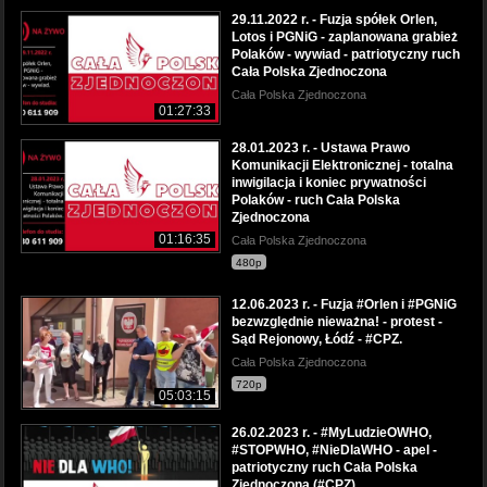
29.11.2022 r. - Fuzja spółek Orlen,
Lotos i PGNiG - zaplanowana grabież
Polaków - wywiad - patriotyczny ruch
Cała Polska Zjednoczona
Cała Polska Zjednoczona
01:27:33
28.01.2023 r. - Ustawa Prawo
Komunikacji Elektronicznej - totalna
inwigilacja i koniec prywatności
Polaków - ruch Cała Polska
Zjednoczona
01:16:35
Cała Polska Zjednoczona
480p
12.06.2023 r. - Fuzja #Orlen i #PGNiG
bezwzględnie nieważna! - protest -
Sąd Rejonowy, Łódź - #CPZ.
Cała Polska Zjednoczona
720p
05:03:15
26.02.2023 r. - #MyLudzieOWHO,
#STOPWHO, #NieDlaWHO - apel -
patriotyczny ruch Cała Polska
Zjednoczona (#CPZ)