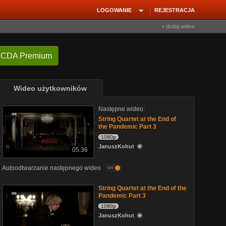
LOGOWANIE
REJESTRACJA
+ dodaj wideo
 CDA Premium
Wideo użytkowników
Następne wideo:
String Quartet at the End of
the Pandemic Part 3
1080p
JanuszKohut
05:36
Autoodtwarzanie następnego wideo
on
String Quartet at the End of the
Pandemic Part 3
1080p
JanuszKohut