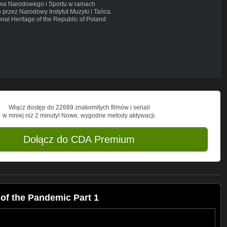
ctwa Narodowego i Sportu w ramach
przez Narodowy Instytut Muzyki i Tańca.
onal Heritage of the Republic of Poland
ed by the Institute of Music and Dance.
Włącz dostęp do 22689 znakomitych filmów i seriali
w mniej niż 2 minuty! Nowe, wygodne metody aktywacji.
Dołącz do CDA Premium
 of the Pandemic Part 1