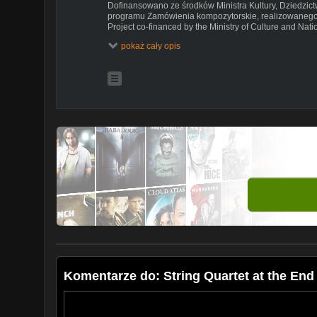
Dofinansowano ze środków Ministra Kultury, Dziedzi
programu Zamówienia kompozytorskie, realizowanego 
Project co-financed by the Ministry of Culture and Nati
within the programme Composing Comissions implement
pokaż cały opis
Beneficjent projektu: Silesia Music Center Sp. z o.o.
Komentarze do: String Quartet at the End