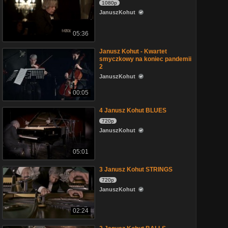
1080p
JanuszKohut
05:36
Janusz Kohut - Kwartet
smyczkowy na koniec pandemii
2
JanuszKohut
00:05
4 Janusz Kohut BLUES
720p
JanuszKohut
05:01
3 Janusz Kohut STRINGS
720p
JanuszKohut
02:24