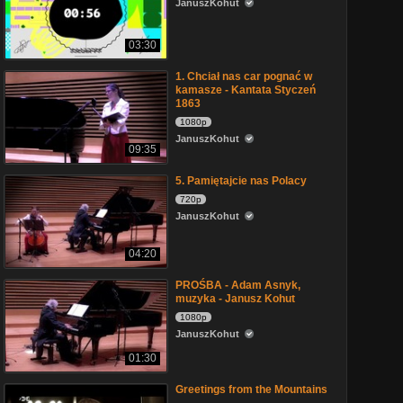
JanuszKohut
03:30
1. Chciał nas car pognać w
kamasze - Kantata Styczeń
1863
1080p
JanuszKohut
09:35
5. Pamiętajcie nas Polacy
720p
JanuszKohut
04:20
PROŚBA - Adam Asnyk,
muzyka - Janusz Kohut
1080p
JanuszKohut
01:30
Greetings from the Mountains