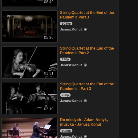
08:49
String Quartet at the End of the
Pandemic Part 3
1080p
JanuszKohut
05:36
String Quartet at the End of the
Pandemic Part 2
720p
JanuszKohut
03:31
String Quartet at the End of the
Pandemic - Part 3
720p
JanuszKohut
03:10
Do młodych - Adam Asnyk,
muzyka - Janusz Kohut
1080p
JanuszKohut