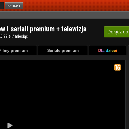
ów i seriali premium + telewizja
Dołącz
do
3,99 zł / miesiąc
Filmy premium
Seriale premium
Dla dzieci