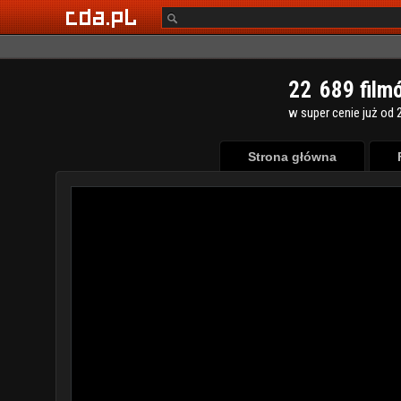
2
2
6
8
9
film
w super cenie już od 2
Strona główna