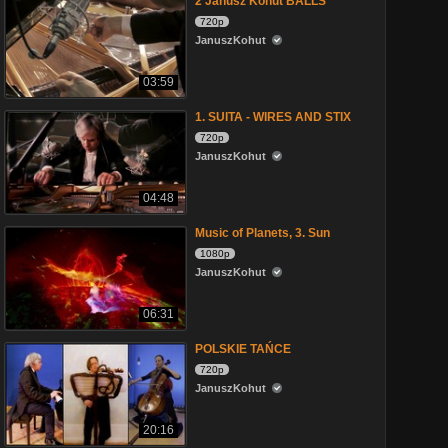
2 Janusz Kohut BALLS
720p
JanuszKohut
03:59
1. SUITA - WIRES AND STIX
720p
JanuszKohut
04:48
Music of Planets, 3. Sun
1080p
JanuszKohut
06:31
POLSKIE TAŃCE
720p
JanuszKohut
20:16