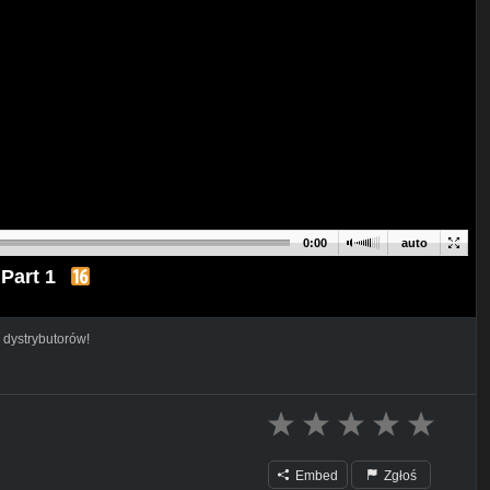
0:00
auto
Part 1
 dystrybutorów!
Embed
Zgłoś