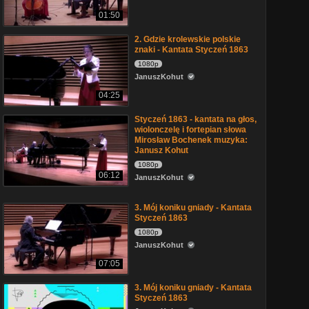
01:50
2. Gdzie krolewskie polskie
znaki - Kantata Styczeń 1863
1080p
JanuszKohut
04:25
Styczeń 1863 - kantata na głos,
wiolonczelę i fortepian słowa
Mirosław Bochenek muzyka:
Janusz Kohut
1080p
06:12
JanuszKohut
3. Mój koniku gniady - Kantata
Styczeń 1863
1080p
JanuszKohut
07:05
3. Mój koniku gniady - Kantata
Styczeń 1863