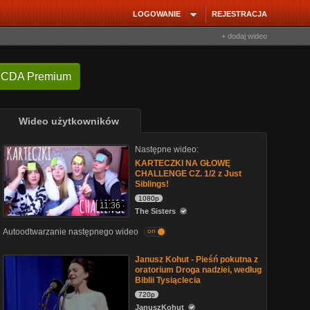
LOGOWANIE
REJESTRACJA
+ dodaj wideo
 CDA Premium
Wideo użytkowników
Następne wideo:
KARTECZKI NA GŁOWĘ
CHALLENGE CZ. 1/2 z Just
Siblings!
1080p
11:36
The Sisters
Autoodtwarzanie następnego wideo
on
Janusz Kohut - Pieśń pokutna z
oratorium Droga nadziei, według
Biblii Tysiąclecia
720p
JanuszKohut