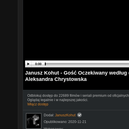
0:00
Janusz Kohut - Gość Oczekiwany według d
Aleksandra Chrystowska
Odblokuj dostęp do 22689 filmów i seriali premium od oficjalnych
Oglądaj legalnie i w najlepszej jakości.
Włącz dostęp
Dodał:
JanuszKohut
Opublikowano: 2020-11-21
Wykonawcy: