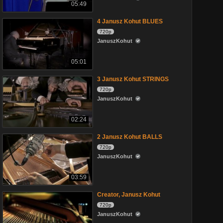
05:49
4 Janusz Kohut BLUES
720p
JanuszKohut
05:01
3 Janusz Kohut STRINGS
720p
JanuszKohut
02:24
2 Janusz Kohut BALLS
720p
JanuszKohut
03:59
Creator, Janusz Kohut
720p
JanuszKohut