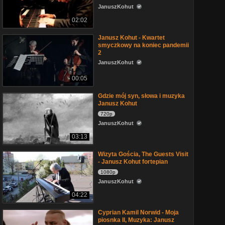
JanuszKohut
02:02
Janusz Kohut - Kwartet
smyczkowy na koniec pandemii
2
JanuszKohut
00:05
Gdzie mój syn, słowa i muzyka
Janusz Kohut
720p
JanuszKohut
03:13
Wizyta Gościa, The Guests Visit
- Janusz Kohut fortepian
1080p
JanuszKohut
04:22
Cyprian Kamil Norwid - Moja
piosnka II, Muzyka: Janusz