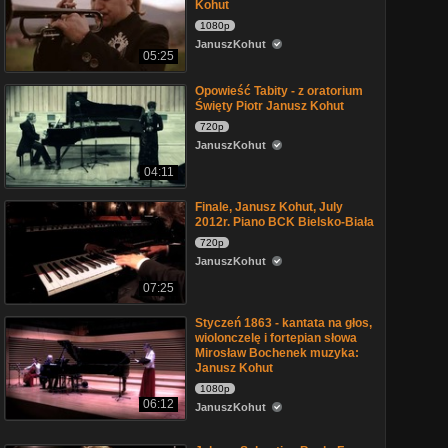
Kohut
1080p
JanuszKohut
05:25
Opowieść Tabity - z oratorium
Święty Piotr Janusz Kohut
720p
JanuszKohut
04:11
Finale, Janusz Kohut, July
2012r. Piano BCK Bielsko-Biała
720p
JanuszKohut
07:25
Styczeń 1863 - kantata na głos,
wiolonczelę i fortepian słowa
Mirosław Bochenek muzyka:
Janusz Kohut
1080p
06:12
JanuszKohut