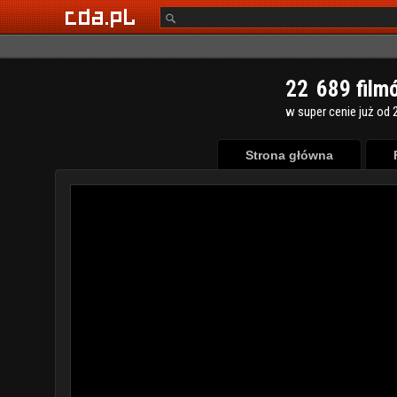
2
2
6
8
9
film
w super cenie już od 2
Strona główna