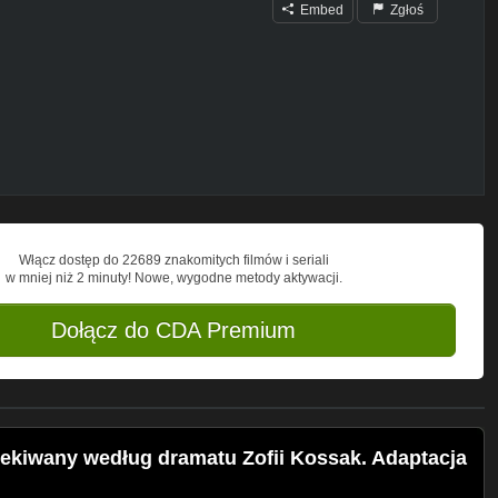
Embed
Zgłoś
Włącz dostęp do 22689 znakomitych filmów i seriali
w mniej niż 2 minuty! Nowe, wygodne metody aktywacji.
Dołącz do CDA Premium
ekiwany według dramatu Zofii Kossak. Adaptacja