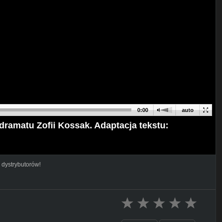
0:00
auto
ramatu Zofii Kossak. Adaptacja tekstu:
 dystrybutorów!