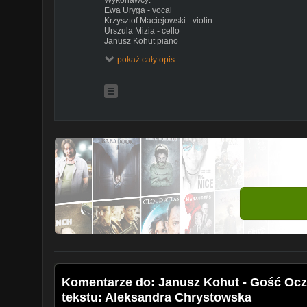
Ewa Uryga - vocal
Krzysztof Maciejowski - violin
Urszula Mizia - cello
Janusz Kohut piano
Alfred Sosgórnik - realizacja obrazu
pokaż cały opis
Nagranie - AV Studio Janusz Kohut
Dofinansowano ze środków
Narodowego Centrum Kultury
w ramach programu
Komentarze do: Janusz Kohut - Gość Ocz
tekstu: Aleksandra Chrystowska