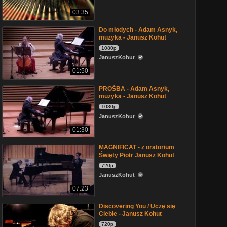
03:35
Do młodych - Adam Asnyk,
muzyka - Janusz Kohut
1080p
JanuszKohut
01:50
PROŚBA - Adam Asnyk,
muzyka - Janusz Kohut
1080p
JanuszKohut
01:30
MAGNIFICAT - z oratorium
Święty Piotr Janusz Kohut
720p
JanuszKohut
07:23
Discovering You / Uczę się
Ciebie - Janusz Kohut
720p