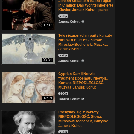
Johann Sebastian Bach: Fugue
in C minor, Das Wohltemperierte
Klavier, Janusz Kohut - piano
720p
JanuszKohut
01:37
Tyle nieznanych mogił z kantaty
NIEPODLEGŁOŚĆ. Słowa:
Mirosław Bochenek, Muzyka:
Janusz Kohut
720p
03:34
JanuszKohut
Cyprian Kamil Norwid -
fragment z poematu Niewola.
Kantata NIEPODLEGŁOŚĆ.
Muzyka Janusz Kohut
720p
07:19
JanuszKohut
Pochylmy się, z kantaty
NIEPODLEGŁOŚĆ. Słowa:
Mirosław Bochenek, muzyka:
Janusz Kohut
720p