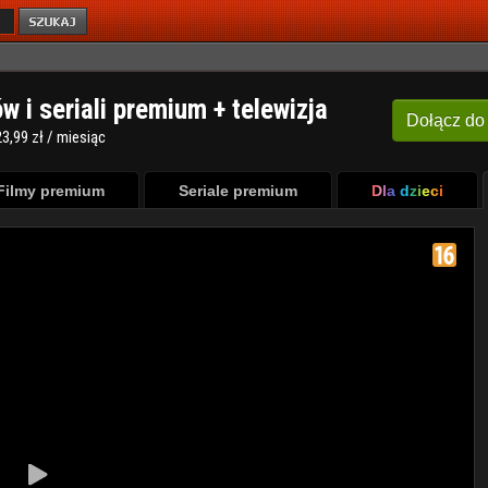
ów i seriali premium + telewizja
Dołącz
do
3,99 zł / miesiąc
Filmy premium
Seriale premium
Dla dzieci