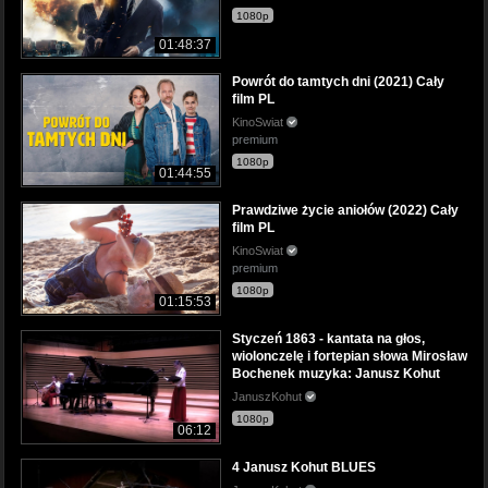
1080p
01:48:37
Powrót do tamtych dni (2021) Cały
film PL
KinoSwiat
premium
1080p
01:44:55
Prawdziwe życie aniołów (2022) Cały
film PL
KinoSwiat
premium
1080p
01:15:53
Styczeń 1863 - kantata na głos,
wiolonczelę i fortepian słowa Mirosław
Bochenek muzyka: Janusz Kohut
JanuszKohut
1080p
06:12
4 Janusz Kohut BLUES