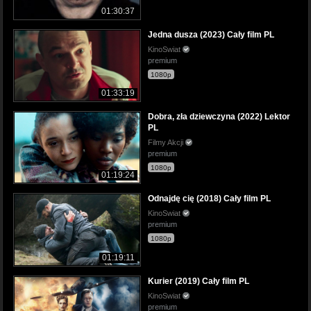
01:30:37
Jedna dusza (2023) Cały film PL
KinoSwiat
premium
1080p
01:33:19
Dobra, zła dziewczyna (2022) Lektor
PL
Filmy Akcji
premium
1080p
01:19:24
Odnajdę cię (2018) Cały film PL
KinoSwiat
premium
1080p
01:19:11
Kurier (2019) Cały film PL
KinoSwiat
premium