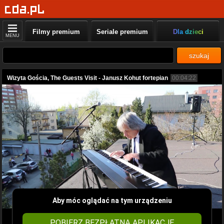
Filmy premium
Seriale premium
Dla dzieci
MENU
szukaj
Wizyta Gościa, The Guests Visit - Janusz Kohut fortepian
00:04:22
Aby móc oglądać na tym urządzeniu
POBIERZ BEZPŁATNĄ APLIKACJĘ