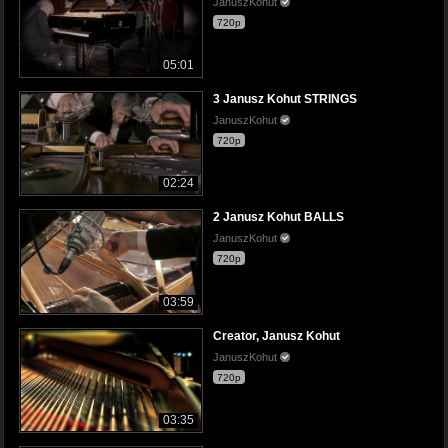
JanuszKohut
720p
05:01
3 Janusz Kohut STRINGS
JanuszKohut
720p
02:24
2 Janusz Kohut BALLS
JanuszKohut
720p
03:59
Creator, Janusz Kohut
JanuszKohut
720p
03:35