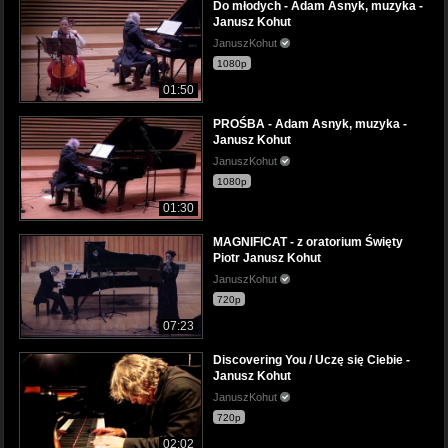
Do młodych - Adam Asnyk, muzyka -
Janusz Kohut
JanuszKohut
1080p
01:50
PROŚBA - Adam Asnyk, muzyka -
Janusz Kohut
JanuszKohut
1080p
01:30
MAGNIFICAT - z oratorium Święty
Piotr Janusz Kohut
JanuszKohut
720p
07:23
Discovering You / Uczę się Ciebie -
Janusz Kohut
JanuszKohut
720p
02:02