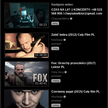
Następne wideo:
CZAS NA L4? :) KONCERTY: +48 515
568 906 / chwytakwiktor@gmail. com
ChwytakWiktor
480p
00:23
Zabić bobra (2012) Cały Film PL
KinoSwiat
premium
720p
01:38:04
Fox: Grzechy przeszłości (2017)
Lektor PL
Filmy Akcji
premium
1080p
01:40:41
Czerwony pająk (2015) Cały film PL
KinoSwiat
premium
1080p