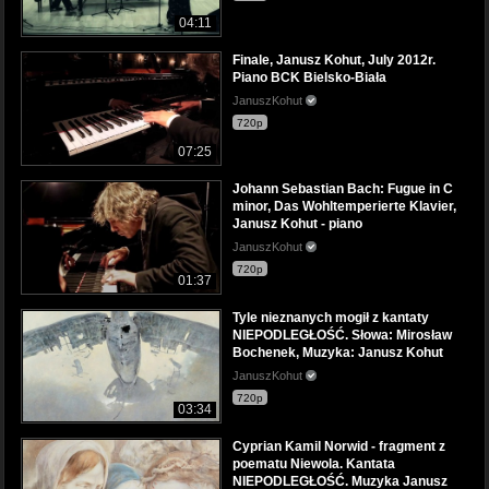
04:11
Finale, Janusz Kohut, July 2012r.
Piano BCK Bielsko-Biała
JanuszKohut
720p
07:25
Johann Sebastian Bach: Fugue in C
minor, Das Wohltemperierte Klavier,
Janusz Kohut - piano
JanuszKohut
720p
01:37
Tyle nieznanych mogił z kantaty
NIEPODLEGŁOŚĆ. Słowa: Mirosław
Bochenek, Muzyka: Janusz Kohut
JanuszKohut
720p
03:34
Cyprian Kamil Norwid - fragment z
poematu Niewola. Kantata
NIEPODLEGŁOŚĆ. Muzyka Janusz