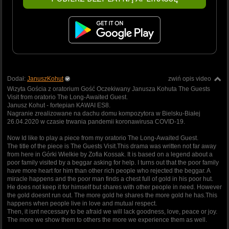
Dodał:
JanuszKohut
zwiń opis video
Wizyta Gościa z oratorium Gość Oczekiwany Janusza Kohuta The Guests
Visit from oratorio The Long-Awaited Guest.
Janusz Kohut - fortepian KAWAI ES8.
Nagranie zrealizowane na dachu domu kompozytora w Bielsku-Białej
26.04.2020 w czasie trwania pandemii koronawirusa COVID-19.
Now Id like to play a piece from my oratorio The Long-Awaited Guest.
The title of the piece is The Guests Visit.This drama was written not far away
from here in Górki Wielkie by Zofia Kossak. It is based on a legend about a
poor family visited by a beggar asking for help. I turns out that the poor family
have more heart for him than other rich people who rejected the beggar. A
miracle happens and the poor man finds a chest full of gold in his poor hut.
He does not keep it for himself but shares with other people in need. However
the gold doesnt run out. The more gold he shares the more gold he has.This
happens when people live in love and mutual respect.
Then, it isnt necessary to be afraid we will lack goodness, love, peace or joy.
The more we show them to others the more we experience them as well.