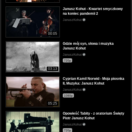
Janusz Kohut - Kwartet smyczkowy
na koniec pandemii 2
JanuszKohut
00:05
Gdzie mój syn, słowa i muzyka
Janusz Kohut
JanuszKohut
720p
03:13
Cyprian Kamil Norwid - Moja piosnka
II, Muzyka: Janusz Kohut
JanuszKohut
1080p
05:25
Opowieść Tabity - z oratorium Święty
Piotr Janusz Kohut
JanuszKohut
720p