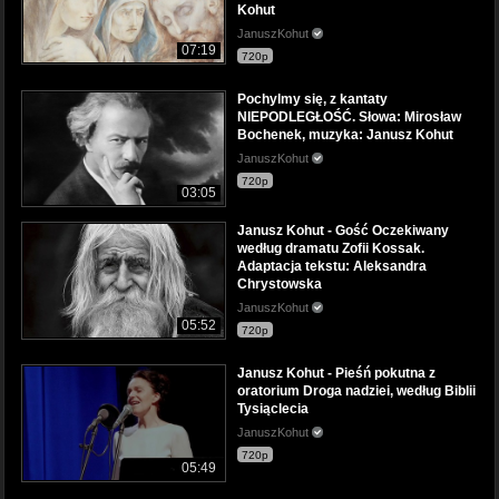
Kohut
JanuszKohut
07:19
720p
Pochylmy się, z kantaty
NIEPODLEGŁOŚĆ. Słowa: Mirosław
Bochenek, muzyka: Janusz Kohut
JanuszKohut
720p
03:05
Janusz Kohut - Gość Oczekiwany
według dramatu Zofii Kossak.
Adaptacja tekstu: Aleksandra
Chrystowska
JanuszKohut
05:52
720p
Janusz Kohut - Pieśń pokutna z
oratorium Droga nadziei, według Biblii
Tysiąclecia
JanuszKohut
720p
05:49