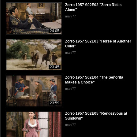
Zorro 1957 S02E02 "Zorro Rides
Alone"
mani77
24:05
Zorro 1957 S02E03 "Horse of Another
Color"
mani77
23:45
Zorro 1957 S02E04 "The Señorita
Makes a Choice"
mani77
23:59
Zorro 1957 S02E05 "Rendezvous at
Sundown"
mani77