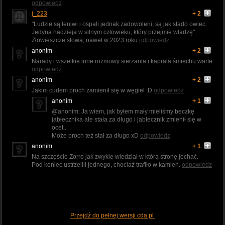
odpowiedz
j_223
+ 2
"Ludzie są leniwi i ospali jednak zadowoleni, są jak stado owiec.
Jedyna nadzieja w silnym człowieku, który przejmie władzę".
Złowieszcze słowa, nawet w 2023 roku
odpowiedz
anonim
+ 2
Narady i wszelkie inne rozmowy sierżanta i kaprala śmiechu warte
odpowiedz
anonim
+ 2
Jakim cudem proch zamienił się w węgiel :D
odpowiedz
anonim
+ 1
@anonim: Ja wiem, jak byłem mały mieliśmy beczkę
jabłecznika ale stała za długo i jabłecznik zmienił się w
ocet..
Może proch też stał za długo xD
odpowiedz
anonim
+ 1
Na szczęście Zorro jak zwykle wiedział w którą stronę jechać.
Pod koniec ustrzelili jednego, chociaż trafiło w kamień.
odpowiedz
Przejdź do pełnej wersji cda.pl