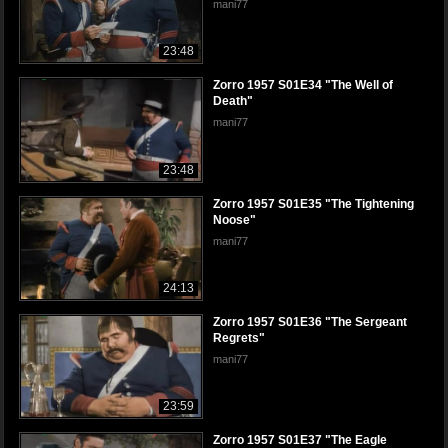
mani77
23:48
Zorro 1957 S01E34 "The Well of
Death"
mani77
23:48
Zorro 1957 S01E35 "The Tightening
Noose"
mani77
24:13
Zorro 1957 S01E36 "The Sergeant
Regrets"
mani77
23:59
Zorro 1957 S01E37 "The Eagle