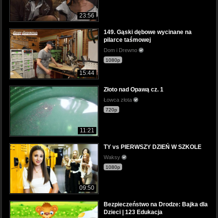
23:56
149. Gąski dębowe wycinane na
pilarce taśmowej
Dom i Drewno
1080p
15:44
Złoto nad Opawą cz. 1
Łowca złota
720p
11:21
TY vs PIERWSZY DZIEŃ W SZKOLE
Waksy
1080p
09:50
Bezpieczeństwo na Drodze: Bajka dla
Dzieci | 123 Edukacja