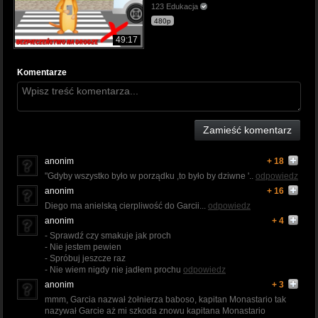
123 Edukacja
480p
49:17
Komentarze
Zamieść komentarz
anonim
+ 18
"Gdyby wszystko było w porządku ,to było by dziwne '..
odpowiedz
anonim
+ 16
Diego ma anielską cierpliwość do Garcii...
odpowiedz
anonim
+ 4
- Sprawdź czy smakuje jak proch
- Nie jestem pewien
- Spróbuj jeszcze raz
- Nie wiem nigdy nie jadłem prochu
odpowiedz
anonim
+ 3
mmm, Garcia nazwał żołnierza baboso, kapitan Monastario tak
nazywał Garcie aż mi szkoda znowu kapitana Monastario