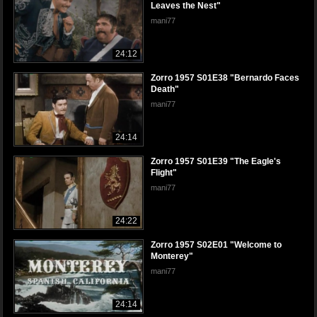
Leaves the Nest"
mani77
24:12
Zorro 1957 S01E38 "Bernardo Faces
Death"
mani77
24:14
Zorro 1957 S01E39 "The Eagle's
Flight"
mani77
24:22
Zorro 1957 S02E01 "Welcome to
Monterey"
mani77
24:14