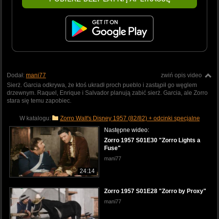
Dodał:
mani77
zwiń opis video
Sierż. Garcia odkrywa, że ​​ktoś ukradł proch pueblo i zastąpił go węglem
drzewnym. Raquel, Enrique i Salvador planują zabić sierż. Garcia, ale Zorro
stara się temu zapobiec.
W katalogu:
Zorro Walt's Disney 1957 (82/82) + odcinki specjalne
Następne wideo:
Zorro 1957 S01E30 "Zorro Lights a
Fuse"
mani77
24:14
Zorro 1957 S01E28 "Zorro by Proxy"
mani77