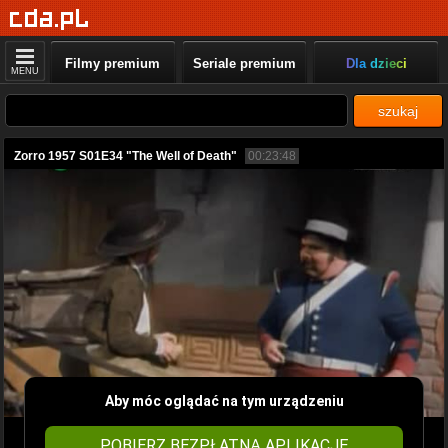
Filmy premium
Seriale premium
Dla dzieci
MENU
szukaj
Zorro 1957 S01E34 "The Well of Death"
00:23:48
Aby móc oglądać na tym urządzeniu
POBIERZ BEZPŁATNĄ APLIKACJĘ