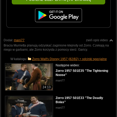
Dodał:
mani77
zwiń opis video
Bracia Murrietta planują odzyskać zaginione klejnoty od Zorro. Czekają na
niego w garbarni, ale Zorro korzysta z pomocy sierż. Garicy.
W katalogu:
Zorro Walt's Disney 1957 (82/82) + odcinki specjalne
Następne wideo:
Zorro 1957 S01E35 "The Tightening
Noose"
mani77
24:13
Zorro 1957 S01E33 "The Deadly
Bolas"
mani77