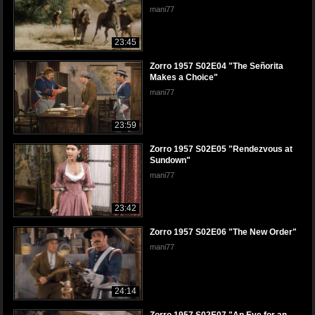
mani77
23:45
Zorro 1957 S02E04 "The Señorita
Makes a Choice"
mani77
23:59
Zorro 1957 S02E05 "Rendezvous at
Sundown"
mani77
23:42
Zorro 1957 S02E06 "The New Order"
mani77
24:14