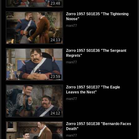
23:48
Zorro 1957 S01E35 "The Tightening
Noose"
mani77
24:13
Zorro 1957 S01E36 "The Sergeant
Regrets"
mani77
23:59
Zorro 1957 S01E37 "The Eagle
Leaves the Nest"
mani77
24:12
Zorro 1957 S01E38 "Bernardo Faces
Death"
mani77