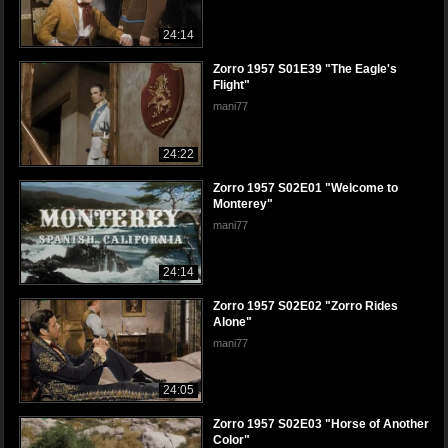
24:14
Zorro 1957 S01E39 "The Eagle's
Flight"
mani77
24:22
Zorro 1957 S02E01 "Welcome to
Monterey"
mani77
24:14
Zorro 1957 S02E02 "Zorro Rides
Alone"
mani77
24:05
Zorro 1957 S02E03 "Horse of Another
Color"