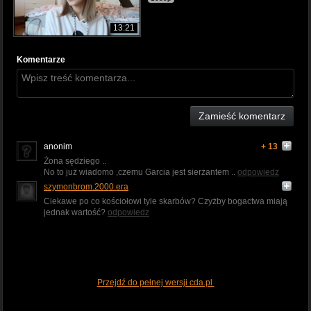
13:21
Komentarze
Zamieść komentarz
anonim
+ 13
Żona sędziego ..
No to już wiadomo ,czemu Garcia jest sierżantem ..
odpowiedz
szymonbrom.2000.era
Ciekawe po co kościołowi tyle skarbów? Czyżby bogactwa miają
jednak wartość?
odpowiedz
Przejdź do pełnej wersji cda.pl