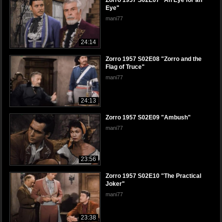
Zorro 1957 S02E07 "An Eye for an
Eye"
mani77
24:14
Zorro 1957 S02E08 "Zorro and the
Flag of Truce"
mani77
24:13
Zorro 1957 S02E09 "Ambush"
mani77
23:56
Zorro 1957 S02E10 "The Practical
Joker"
mani77
23:38