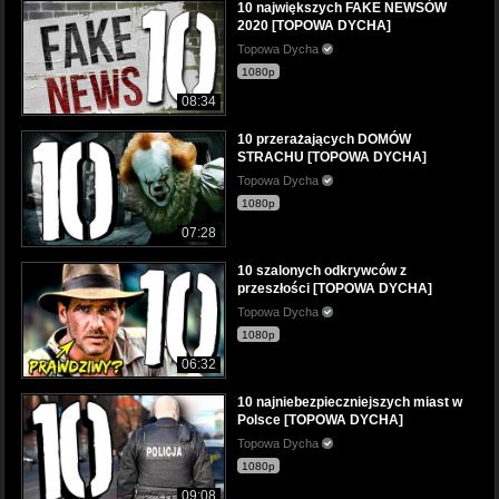
10 największych FAKE NEWSÓW
2020 [TOPOWA DYCHA]
Topowa Dycha
1080p
08:34
10 przerażających DOMÓW
STRACHU [TOPOWA DYCHA]
Topowa Dycha
1080p
07:28
10 szalonych odkrywców z
przeszłości [TOPOWA DYCHA]
Topowa Dycha
1080p
06:32
10 najniebezpieczniejszych miast w
Polsce [TOPOWA DYCHA]
Topowa Dycha
1080p
09:08