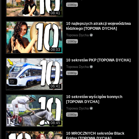
1080p
08:41
10 najlepszych atrakcji województwa
łódzkiego [TOPOWA DYCHA]
Topowa Dycha
1080p
08:03
10 sekretów PKP [TOPOWA DYCHA]
Topowa Dycha
1080p
06:41
10 sekretów wyścigów konnych
[TOPOWA DYCHA]
Topowa Dycha
1080p
08:45
10 MROCZNYCH sekretów Black
Friday [TOPOWA DYCHA]