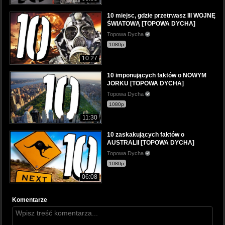
10 miejsc, gdzie przetrwasz III WOJNĘ
ŚWIATOWĄ [TOPOWA DYCHA]
Topowa Dycha
1080p
10:27
10 imponujących faktów o NOWYM
JORKU [TOPOWA DYCHA]
Topowa Dycha
1080p
11:30
10 zaskakujących faktów o
AUSTRALII [TOPOWA DYCHA]
Topowa Dycha
1080p
06:08
Komentarze