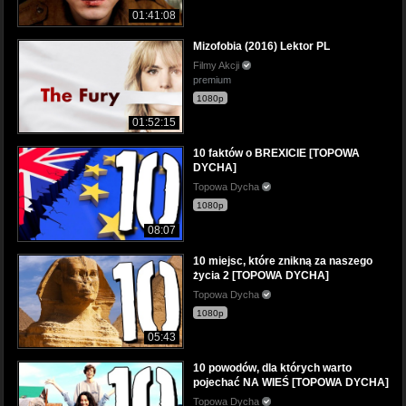
01:41:08
Mizofobia (2016) Lektor PL
Filmy Akcji
premium
1080p
01:52:15
10 faktów o BREXICIE [TOPOWA
DYCHA]
Topowa Dycha
1080p
08:07
10 miejsc, które znikną za naszego
życia 2 [TOPOWA DYCHA]
Topowa Dycha
1080p
05:43
10 powodów, dla których warto
pojechać NA WIEŚ [TOPOWA DYCHA]
Topowa Dycha