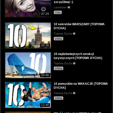
szczęśliwą! :)
Lastdream
720p
07:29
10 sekretów WARSZAWY [TOPOWA
DYCHA]
Topowa Dycha
1080p
06:38
10 najdziwniejszych atrakcji
turystycznych [TOPOWA DYCHA]
Topowa Dycha
1080p
04:46
10 pomysłów na WAKACJE [TOPOWA
DYCHA]
Topowa Dycha
1080p
12:46