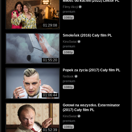
Miłość od kuchni (2022) Lektor PL
Filmy Akcji
premium
1080p
01:29:08
Smoleńsk (2016) Cały film PL
KinoSwiat
premium
1080p
01:55:20
Popek za życia (2017) Cały film PL
Netlook
premium
1080p
01:06:44
Gotowi na wszystko. Exterminator
(2017) Cały film PL
KinoSwiat
premium
1080p
01:52:39