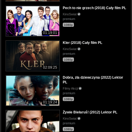
Pech to nie grzech (2018) Cały film PL
KinoSwiat
premium
1080p
01:19:01
Kler (2018) Cały film PL
KinoSwiat
premium
1080p
02:09:25
Dobra, zła dziewczyna (2022) Lektor
PL
Filmy Akcji
premium
1080p
01:19:24
Żywie Biełaruś! (2012) Lektor PL
KinoSwiat
premium
1080p