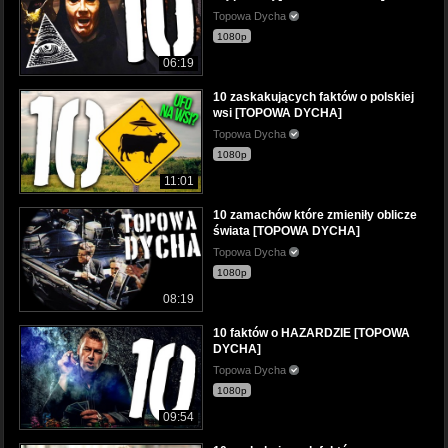
Topowa Dycha
1080p
06:19
10 zaskakujących faktów o polskiej
wsi [TOPOWA DYCHA]
Topowa Dycha
1080p
11:01
10 zamachów które zmieniły oblicze
świata [TOPOWA DYCHA]
Topowa Dycha
1080p
08:19
10 faktów o HAZARDZIE [TOPOWA
DYCHA]
Topowa Dycha
1080p
09:54