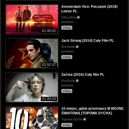
Amsterdam Vice: Początek (2019)
Lektor PL
Filmy Akcji
premium
1080p
01:46:02
Jack Strong (2014) Cały Film PL
KinoSwiat
premium
1080p
02:02:37
Zaćma (2016) Cały film PL
KinoSwiat
premium
1080p
01:49:33
10 miejsc, gdzie przetrwasz III WOJNĘ
ŚWIATOWĄ [TOPOWA DYCHA]
Topowa Dycha
1080p