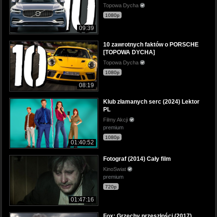
Topowa Dycha
1080p
09:39
10 zawrotnych faktów o PORSCHE
[TOPOWA DYCHA]
Topowa Dycha
1080p
08:19
Klub złamanych serc (2024) Lektor
PL
Filmy Akcji
premium
1080p
01:40:52
Fotograf (2014) Cały film
KinoSwiat
premium
720p
01:47:16
Fox: Grzechy przeszłości (2017)