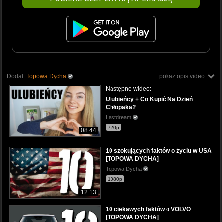
Dodał:
Topowa Dycha
pokaż opis video
Następne wideo:
Ulubieńcy + Co Kupić Na Dzień
Chłopaka?
Lastdream
720p
08:44
10 szokujących faktów o życiu w USA
[TOPOWA DYCHA]
Topowa Dycha
1080p
12:13
10 ciekawych faktów o VOLVO
[TOPOWA DYCHA]