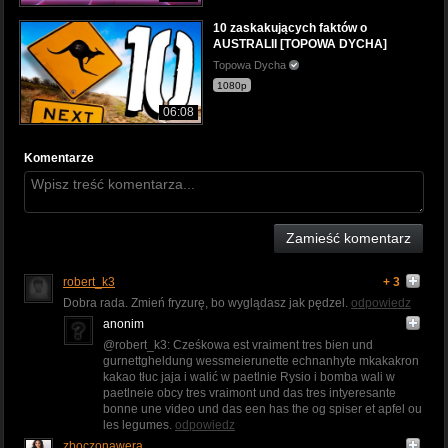
10 zaskakujących faktów o
AUSTRALII [TOPOWA DYCHA]
Topowa Dycha
1080p
06:08
Komentarze
Zamieść komentarz
robert_k3
+ 3
Dobra rada. Zmień fryzurę, bo wyglądasz jak pędzel.
odpowiedz
anonim
@robert_k3: Cześkowa est vraiment tres bien und
gurnettgheldung wessmeierunette echnanhyte mkakakron
kakao tłuc jaja i walić w paetlnie Rysio i bomba wali w
paetlneie obcy tres vraimont und das tres intyeresante
bonne une video und das een has the og spiser et apfel ou
les legumes.
odpowiedz
zboczonawera