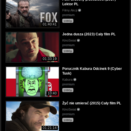
Lektor PL
Filmy Akcji
premium
1080p
01:40:41
Jedna dusza (2023) Cały film PL
KinoSwiat
premium
1080p
01:33:19
Porucznik Kabura Odcinek 9 (Cyber
Tusk)
Kabura
premium
1080p
10:40
Żyć nie umierać (2015) Cały film PL
KinoSwiat
premium
1080p
01:21:14