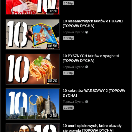
1080p
10:20
10 niesamowitych faktów o HUAWEI
[TOPOWA DYCHA]
Topowa Dycha
1080p
06:58
10 PYSZNYCH faktów o spaghetti
[TOPOWA DYCHA]
Topowa Dycha
1080p
08:20
10 sekretów WARSZAWY 2 [TOPOWA
DYCHA]
Topowa Dycha
1080p
13:58
10 teorii spiskowych, które okazały
się prawdą [TOPOWA DYCHA]