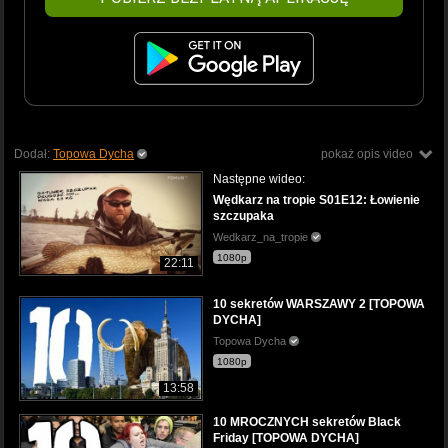
Dodał:
Topowa Dycha
pokaż opis video
Następne wideo:
Wędkarz na tropie S01E12: Łowienie
szczupaka
Wedkarz_na_tropie
1080p
22:11
10 sekretów WARSZAWY 2 [TOPOWA
DYCHA]
Topowa Dycha
1080p
13:58
10 MROCZNYCH sekretów Black
Friday [TOPOWA DYCHA]