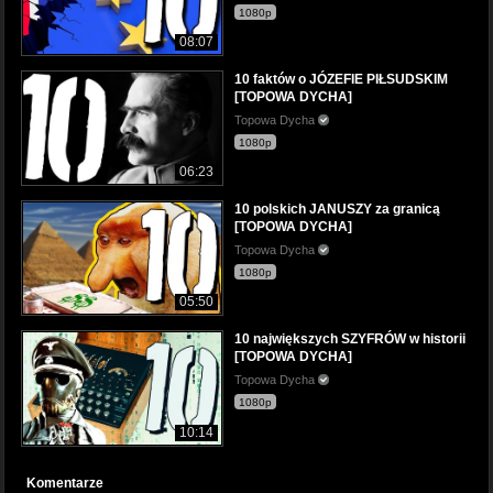
1080p
08:07
10 faktów o JÓZEFIE PIŁSUDSKIM
[TOPOWA DYCHA]
Topowa Dycha
1080p
06:23
10 polskich JANUSZY za granicą
[TOPOWA DYCHA]
Topowa Dycha
1080p
05:50
10 największych SZYFRÓW w historii
[TOPOWA DYCHA]
Topowa Dycha
1080p
10:14
Komentarze