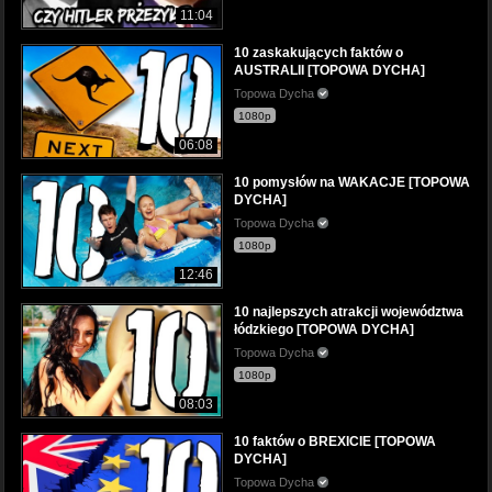
11:04
10 zaskakujących faktów o
AUSTRALII [TOPOWA DYCHA]
Topowa Dycha
1080p
06:08
10 pomysłów na WAKACJE [TOPOWA
DYCHA]
Topowa Dycha
1080p
12:46
10 najlepszych atrakcji województwa
łódzkiego [TOPOWA DYCHA]
Topowa Dycha
1080p
08:03
10 faktów o BREXICIE [TOPOWA
DYCHA]
Topowa Dycha