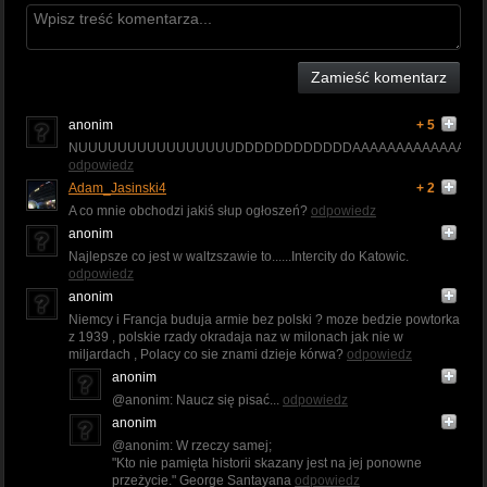
Zamieść komentarz
anonim
+ 5
NUUUUUUUUUUUUUUUUDDDDDDDDDDDDAAAAAAAAAAAAAAAA
odpowiedz
Adam_Jasinski4
+ 2
A co mnie obchodzi jakiś słup ogłoszeń?
odpowiedz
anonim
Najlepsze co jest w waltzszawie to......Intercity do Katowic.
odpowiedz
anonim
Niemcy i Francja buduja armie bez polski ? moze bedzie powtorka
z 1939 , polskie rzady okradaja naz w milonach jak nie w
miljardach , Polacy co sie znami dzieje kórwa?
odpowiedz
anonim
@anonim: Naucz się pisać...
odpowiedz
anonim
@anonim: W rzeczy samej;
"Kto nie pamięta historii skazany jest na jej ponowne
przeżycie." George Santayana
odpowiedz