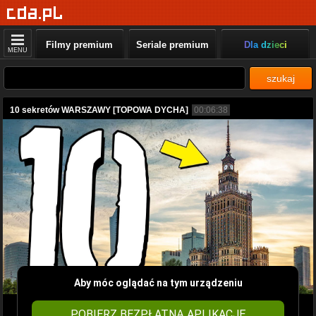
Filmy premium
Seriale premium
Dla dzieci
MENU
szukaj
10 sekretów WARSZAWY [TOPOWA DYCHA]
00:06:38
Aby móc oglądać na tym urządzeniu
POBIERZ BEZPŁATNĄ APLIKACJĘ