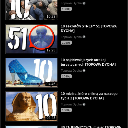
Topowa Dycha
1080p
10:23
10 sekretów STREFY 51 [TOPOWA
DYCHA]
Topowa Dycha
1080p
12:23
10 najdziwniejszych atrakcji
turystycznych [TOPOWA DYCHA]
Topowa Dycha
1080p
04:46
10 miejsc, które znikną za naszego
życia 2 [TOPOWA DYCHA]
Topowa Dycha
1080p
05:43
40 TAJEMNICZYCH miejsc [TOPOWA