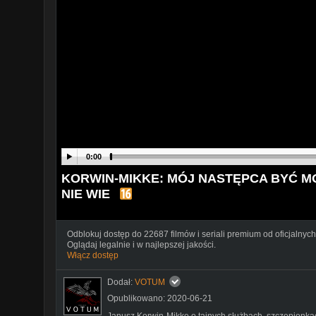
0:00
KORWIN-MIKKE: MÓJ NASTĘPCA BYĆ MO
NIE WIE
Odblokuj dostęp do 22687 filmów i seriali premium od oficjalnych
Oglądaj legalnie i w najlepszej jakości.
Włącz dostęp
Dodał:
VOTUM
Opublikowano: 2020-06-21
Janusz Korwin-Mikke o tajnych służbach, szczepionkac