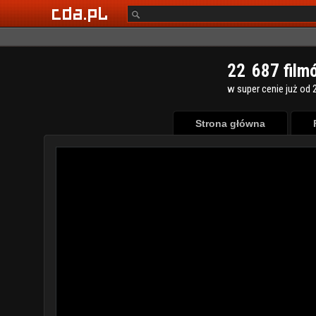
2
2
6
8
7
film
w super cenie już od 2
Strona główna