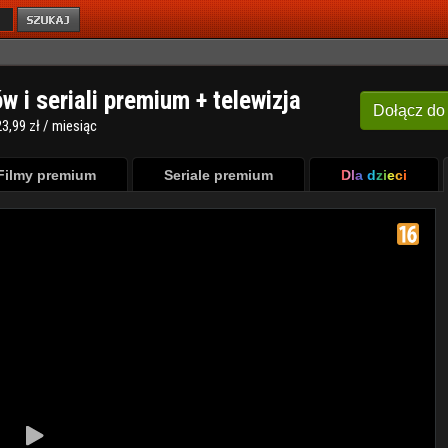
ów i seriali premium + telewizja
Dołącz
do
3,99 zł / miesiąc
Filmy premium
Seriale premium
Dla dzieci