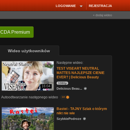
LOGOWANIE
REJESTRACJA
+ dodaj wideo
 CDA Premium
Wideo użytkowników
Następne wideo:
TEST VISEART NEUTRAL
MATTES NAJLEPSZE CIENIE
EVER? | Delicious Beauty
1080p
16:04
Delicious Beau...
Autoodtwarzanie następnego wideo
on
Bastei - TAJNY Szlak o którym
nikt nie wie
SzybkiePodroze