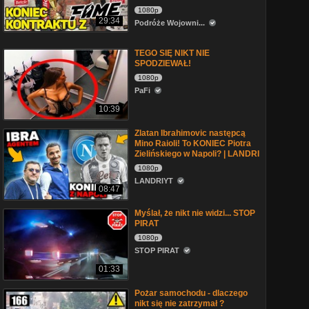
1080p
29:34
Podróże Wojowni...
TEGO SIĘ NIKT NIE
SPODZIEWAŁ!
1080p
PaFi
10:39
Zlatan Ibrahimovic następcą
Mino Raioli! To KONIEC Piotra
Zielińskiego w Napoli? | LANDRI
1080p
LANDRIYT
08:47
Myślał, że nikt nie widzi... STOP
PIRAT
1080p
STOP PIRAT
01:33
Pożar samochodu - dlaczego
nikt się nie zatrzymał ?