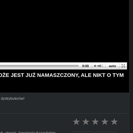
0:00
auto
ŻE JEST JUŻ NAMASZCZONY, ALE NIKT O TYM
 dystrybutorów!
h, aborcji, Jarosławie Kaczyńskim,