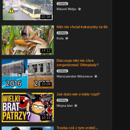
1080p
Rikord Widjo
02:38
Nikt nie chciał kukurydzy za 6k
1080p
Kula
14:12
Dlaczego nikt nie chce
zorganizować Olimpiady?
1080p
Warszawskie Wieżowce
10:09
Jak dużo wie o tobie rząd?
1080p
Wojna Idei
10:15
Trzeba coś z tym zrobić...