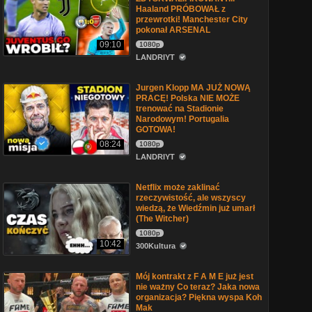
Haaland PRÓBOWAŁ z
przewrotki! Manchester City
pokonał ARSENAL
09:10
1080p
LANDRIYT
Jurgen Klopp MA JUŻ NOWĄ
PRACĘ! Polska NIE MOŻE
trenować na Stadionie
Narodowym! Portugalia
GOTOWA!
08:24
1080p
LANDRIYT
Netflix może zaklinać
rzeczywistość, ale wszyscy
wiedzą, że Wiedźmin już umarł
(The Witcher)
1080p
10:42
300Kultura
Mój kontrakt z F A M E już jest
nie ważny Co teraz? Jaka nowa
organizacja? Piękna wyspa Koh
Mak