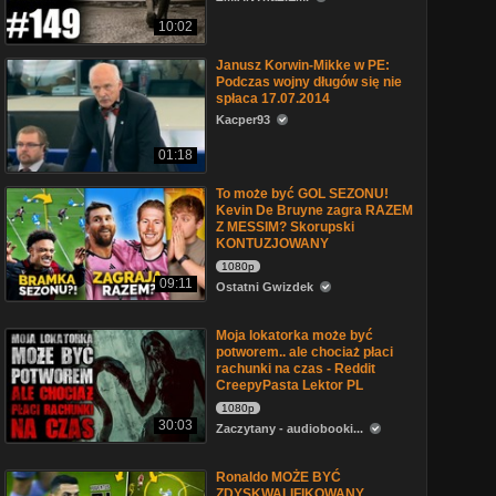
10:02
Janusz Korwin-Mikke w PE:
Podczas wojny długów się nie
spłaca 17.07.2014
Kacper93
01:18
To może być GOL SEZONU!
Kevin De Bruyne zagra RAZEM
Z MESSIM? Skorupski
KONTUZJOWANY
1080p
09:11
Ostatni Gwizdek
Moja lokatorka może być
potworem.. ale chociaż płaci
rachunki na czas - Reddit
CreepyPasta Lektor PL
1080p
30:03
Zaczytany - audiobooki...
Ronaldo MOŻE BYĆ
ZDYSKWALIFIKOWANY...