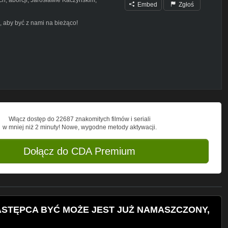
Embed
Zgłoś
 aby być z nami na bieżąco!
na FB
 POMOŻESZ
Włącz dostęp do 22687 znakomitych filmów i seriali
w mniej niż 2 minuty! Nowe, wygodne metody aktywacji.
lS4JgsGkT0
Dołącz do CDA Premium
C9wb2RjYXN0L3Jzcw
ast/votum/id1512735535?uo4
NASTĘPCA BYĆ MOŻE JEST JUŻ NAMASZCZONY,