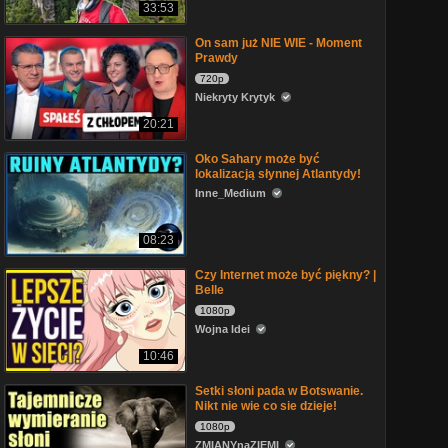
33:53
On sam już NIE WIE - Moment
Prawdy
720p
Niekryty Krytyk
20:21
Oko Sahary może być
lokalizacją słynnej Atlantydy!
Inne_Medium
08:23
Czy Internet może być piękny? |
Belle
1080p
Wojna Idei
10:46
Setki słoni pada w Botswanie.
Nikt nie wie co sie dzieje!
1080p
ZMIANYnaZIEMI