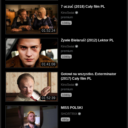
7 uczuć (2018) Cały film PL
KinoSwiat
premium
1080p
01:52:24
Żywie Biełaruś! (2012) Lektor PL
KinoSwiat
premium
1080p
01:41:08
Gotowi na wszystko. Exterminator
(2017) Cały film PL
KinoSwiat
premium
1080p
01:52:39
MISS POLSKI
SHORTRIX
480p