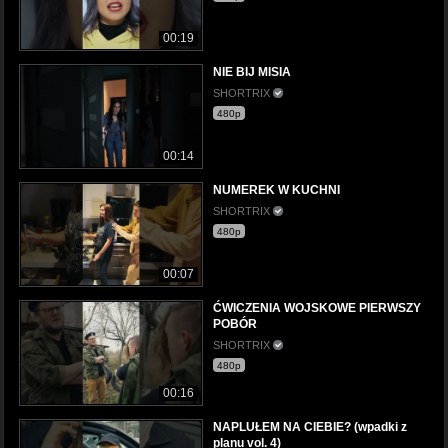
00:19
NIE BIJ MISIA
SHORTRIX
480p
00:14
NUMEREK W KUCHNI
SHORTRIX
480p
00:07
ĆWICZENIA WOJSKOWE PIERWSZY
POBÓR
SHORTRIX
480p
00:16
NAPLUŁEM NA CIEBIE? (wpadki z
planu vol. 4)