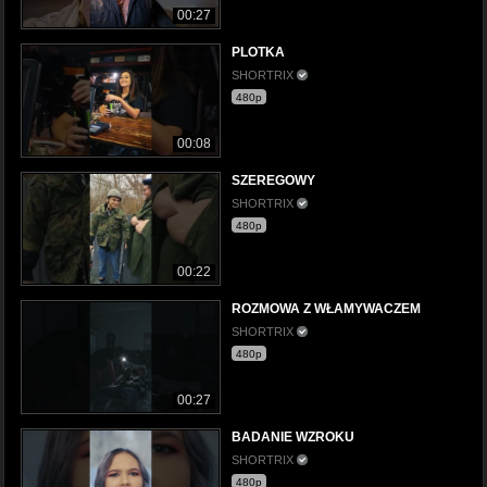
00:27
PLOTKA
SHORTRIX
480p
00:08
SZEREGOWY
SHORTRIX
480p
00:22
ROZMOWA Z WŁAMYWACZEM
SHORTRIX
480p
00:27
BADANIE WZROKU
SHORTRIX
480p