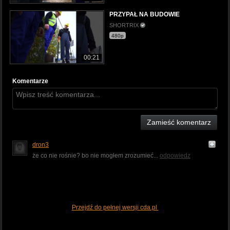
PRZYPAŁ NA BUDOWIE
SHORTRIX
480p
00:21
Komentarze
Zamieść komentarz
dron3
że co nie rośnie? bo nie mogłem zrozumieć...
odpowiedz
Przejdź do pełnej wersji cda.pl