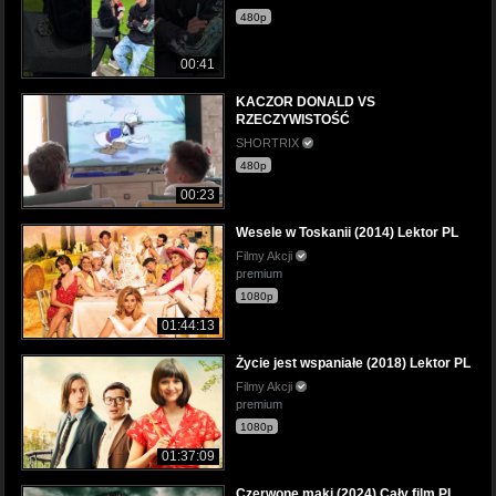
480p
00:41
KACZOR DONALD VS
RZECZYWISTOŚĆ
SHORTRIX
480p
00:23
Wesele w Toskanii (2014) Lektor PL
Filmy Akcji
premium
1080p
01:44:13
Życie jest wspaniałe (2018) Lektor PL
Filmy Akcji
premium
1080p
01:37:09
Czerwone maki (2024) Cały film PL