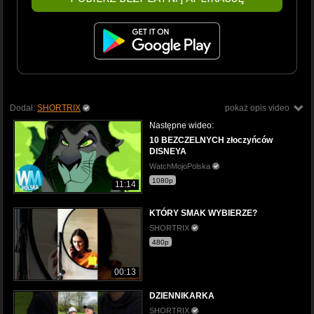
Dodał:
SHORTRIX
pokaż opis video
Następne wideo:
10 BEZCZELNYCH złoczyńców
DISNEYA
WatchMojoPolska
1080p
11:14
KTÓRY SMAK WYBIERZE?
SHORTRIX
480p
00:13
DZIENNIKARKA
SHORTRIX