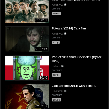
KinoSwiat
premium
1080p
01:58:09
Fotograf (2014) Cały film
KinoSwiat
premium
720p
01:47:16
Porucznik Kabura Odcinek 9 (Cyber
Tusk)
Kabura
premium
1080p
10:40
Jack Strong (2014) Cały Film PL
KinoSwiat
premium
1080p
02:02:37