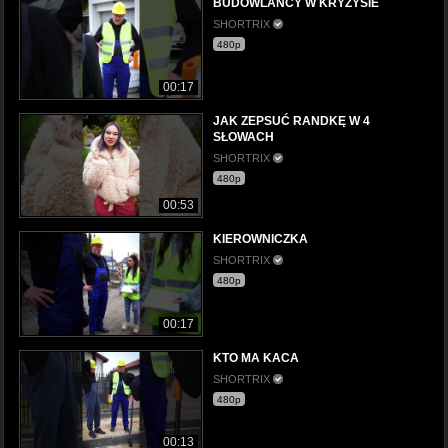
BUDOWLAŃCY W KRYZYSIE
SHORTRIX
480p
00:17
JAK ZEPSUĆ RANDKĘ W 4
SŁOWACH
SHORTRIX
480p
00:53
KIEROWNICZKA
SHORTRIX
480p
00:17
KTO MA KACA
SHORTRIX
480p
00:13