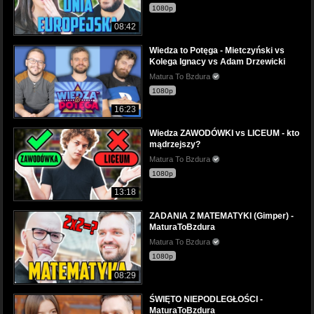
1080p
08:42
Wiedza to Potęga - Mietczyński vs
Kolega Ignacy vs Adam Drzewicki
Matura To Bzdura
1080p
16:23
Wiedza ZAWODÓWKI vs LICEUM - kto
mądrzejszy?
Matura To Bzdura
1080p
13:18
ZADANIA Z MATEMATYKI (Gimper) -
MaturaToBzdura
Matura To Bzdura
1080p
08:29
ŚWIĘTO NIEPODLEGŁOŚCI -
MaturaToBzdura