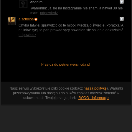
anonim
@anonim: Ja się na Instagramie nie znam, a nawet 30 nie
mam.
odpowiedz
ajschylos
Chyba łatwiej sprawdzić co te młotki wiedzą o świecie. Porażka! A
nt. Inkwizycji to pan prowadzący powinien się solidnie dokształcić.
odpowiedz
Przejdź do pełnej wersji cda.pl
Nasz serwis wykorzystuje pliki cookie (zobacz
naszą politykę
). Warunki
przechowywania lub dostępu do plików cookies możesz zmienić w
ustawieniach Twojej przeglądarki.
RODO - Informacje