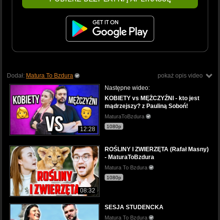
Dodał:
Matura To Bzdura
pokaż opis video
Następne wideo:
KOBIETY vs MĘŻCZYŹNI - kto jest
mądrzejszy? z Pauliną Soboń!
MaturaToBzdura
1080p
12:28
ROŚLINY I ZWIERZĘTA (Rafał Masny)
- MaturaToBzdura
Matura To Bzdura
1080p
08:32
SESJA STUDENCKA
Matura To Bzdura