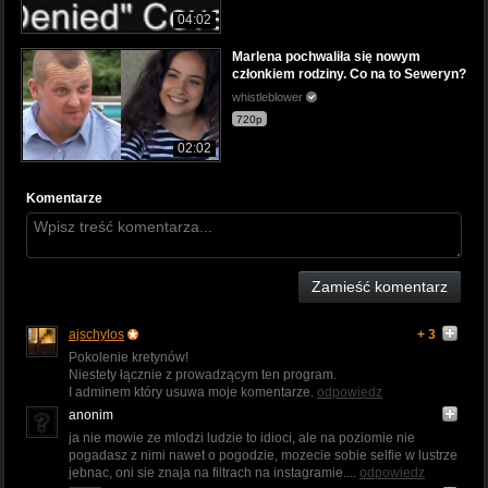
04:02
Marlena pochwaliła się nowym
członkiem rodziny. Co na to Seweryn?
whistleblower
720p
02:02
Komentarze
Zamieść komentarz
ajschylos
+ 3
Pokolenie kretynów!
Niestety łącznie z prowadzącym ten program.
I adminem który usuwa moje komentarze.
odpowiedz
anonim
ja nie mowie ze mlodzi ludzie to idioci, ale na poziomie nie
pogadasz z nimi nawet o pogodzie, mozecie sobie selfie w lustrze
jebnac, oni sie znaja na filtrach na instagramie....
odpowiedz