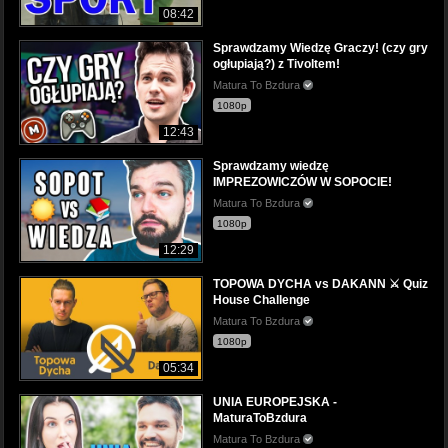
08:42
Sprawdzamy Wiedzę Graczy! (czy gry
ogłupiają?) z Tivoltem!
Matura To Bzdura
1080p
12:43
Sprawdzamy wiedzę
IMPREZOWICZÓW W SOPOCIE!
Matura To Bzdura
1080p
12:29
TOPOWA DYCHA vs DAKANN ⚔️ Quiz
House Challenge
Matura To Bzdura
1080p
05:34
UNIA EUROPEJSKA -
MaturaToBzdura
Matura To Bzdura