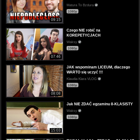
Matura To Bzdura
1080p
09:15
Czego NIE robić na
KOREPETYCJACH
Waksy
1080p
07:46
JAK wspominam LICEUM, dlaczego
WARTO się uczyć !!!
Klaudia Klara VLOG
1080p
08:08
Jak NIE ZDAĆ egzaminu 8-KLASISTY
Waksy
1080p
15:03