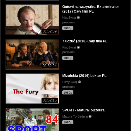
Gotowi na wszystko. Exterminator
(2017) Cały film PL
KinoSwiat
premium
1080p
01:52:39
7 uczuć (2018) Cały film PL
KinoSwiat
premium
1080p
01:52:24
Mizofobia (2016) Lektor PL
Filmy Akcji
premium
1080p
01:52:15
SPORT - MaturaToBzdura
Matura To Bzdura
1080p