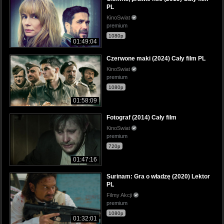
PL
KinoSwiat
premium
1080p
01:49:04
Czerwone maki (2024) Cały film PL
KinoSwiat
premium
1080p
01:58:09
Fotograf (2014) Cały film
KinoSwiat
premium
720p
01:47:16
Surinam: Gra o władzę (2020) Lektor
PL
Filmy Akcji
premium
1080p
01:32:01