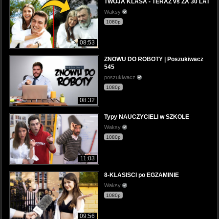
TWOJA KLASA - TERAZ vs ZA 30 LAT
Waksy
1080p
08:53
ZNOWU DO ROBOTY | Poszukiwacz
545
poszukiwacz
1080p
08:32
Typy NAUCZYCIELI w SZKOLE
Waksy
1080p
11:03
8-KLASISCI po EGZAMINIE
Waksy
1080p
09:56