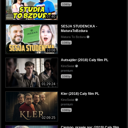
1080p
07:40
SESJA STUDENCKA -
MaturaToBzdura
Matura To Bzdura
1080p
10:08
Autsajder (2018) Cały film PL
KinoSwiat
premium
1080p
01:29:24
Kler (2018) Cały film PL
KinoSwiat
premium
1080p
02:09:25
Ciemno, prawie noc (2019) Cały film