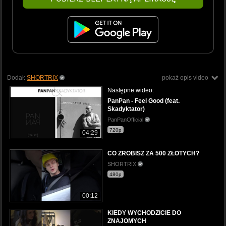
Dodał:
SHORTRIX
pokaż opis video
Następne wideo:
PanPan - Feel Good (feat.
Skadyktator)
PanPanOfficial
720p
04:29
CO ZROBISZ ZA 500 ZŁOTYCH?
SHORTRIX
480p
00:12
KIEDY WYCHODZICIE DO
ZNAJOMYCH