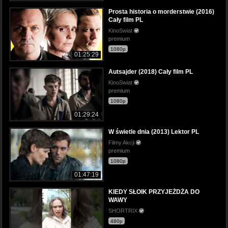
Prosta historia o morderstwie (2016)
Cały film PL
KinoSwiat
premium
1080p
01:25:29
Autsajder (2018) Cały film PL
KinoSwiat
premium
1080p
01:29:24
W świetle dnia (2013) Lektor PL
Filmy Akcji
premium
1080p
01:47:19
KIEDY SŁOIK PRZYJEŻDŻA DO
WAWY
SHORTRIX
480p