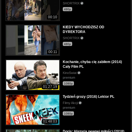
SHORTRIX
480p
00:10
KIEDY WYCHODZISZ OD
DYREKTORA
SHORTRIX
480p
00:11
Kochanie, chyba cię zabiłem (2014)
Cały Film PL
KinoSwiat
premium
1080p
01:27:19
Tydzień grozy (2016) Lektor PL
Filmy Akcji
premium
1080p
01:48:03
Doris: Historia pewnej miłości (2018)