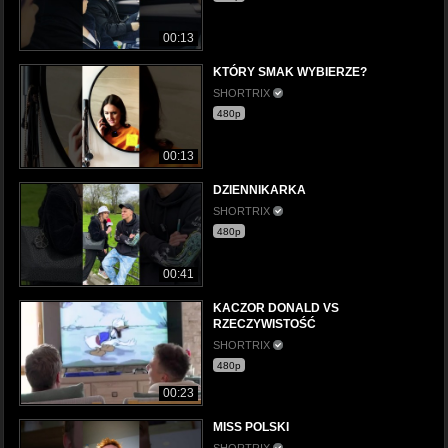
00:13
KTÓRY SMAK WYBIERZE?
SHORTRIX
480p
00:13
DZIENNIKARKA
SHORTRIX
480p
00:41
KACZOR DONALD VS
RZECZYWISTOŚĆ
SHORTRIX
480p
00:23
MISS POLSKI
SHORTRIX