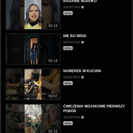
BADANIE WZROKU
SHORTRIX
480p
00:19
NIE BIJ MISIA
SHORTRIX
480p
00:14
NUMEREK W KUCHNI
SHORTRIX
480p
00:07
ĆWICZENIA WOJSKOWE PIERWSZY
POBÓR
SHORTRIX
480p
00:16