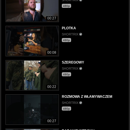
480p
00:27
PLOTKA
SHORTRIX
480p
00:08
SZEREGOWY
SHORTRIX
480p
00:22
ROZMOWA Z WŁAMYWACZEM
SHORTRIX
480p
00:27