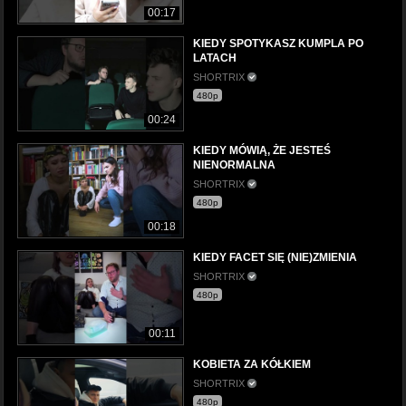
00:17
KIEDY SPOTYKASZ KUMPLA PO
LATACH
SHORTRIX
480p
00:24
KIEDY MÓWIĄ, ŻE JESTEŚ
NIENORMALNA
SHORTRIX
480p
00:18
KIEDY FACET SIĘ (NIE)ZMIENIA
SHORTRIX
480p
00:11
KOBIETA ZA KÓŁKIEM
SHORTRIX
480p