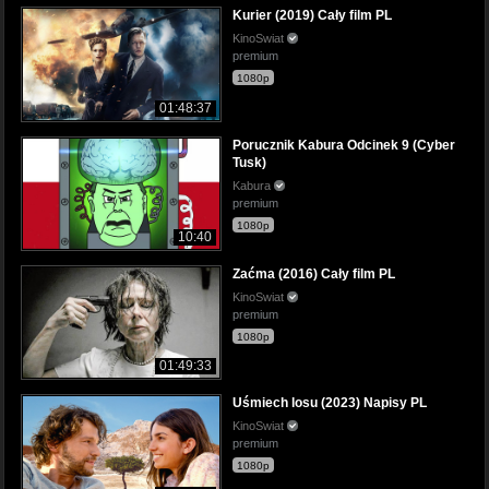
Kurier (2019) Cały film PL
KinoSwiat
premium
1080p
01:48:37
Porucznik Kabura Odcinek 9 (Cyber
Tusk)
Kabura
premium
1080p
10:40
Zaćma (2016) Cały film PL
KinoSwiat
premium
1080p
01:49:33
Uśmiech losu (2023) Napisy PL
KinoSwiat
premium
1080p