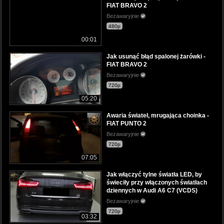
FIAT BRAVO 2
Bezawaryjnie
480p
00:01
Jak usunąć błąd spalonej żarówki -
FIAT BRAVO 2
Bezawaryjnie
720p
05:20
Awaria świateł, mrugająca choinka -
FIAT PUNTO 2
Bezawaryjnie
720p
07:05
Jak włączyć tylne światła LED, by
świeciły przy włączonych światłach
dziennych w Audi A6 C7 (VCDS)
Bezawaryjnie
720p
03:32