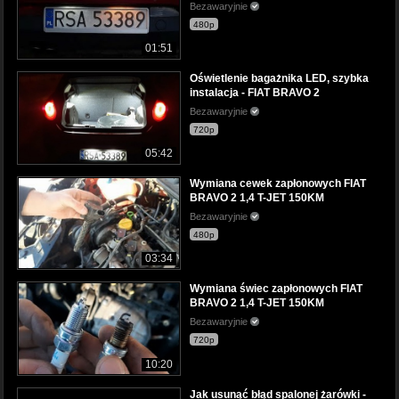
Bezawaryjnie
480p
01:51
Oświetlenie bagażnika LED, szybka
instalacja - FIAT BRAVO 2
Bezawaryjnie
720p
05:42
Wymiana cewek zapłonowych FIAT
BRAVO 2 1,4 T-JET 150KM
Bezawaryjnie
480p
03:34
Wymiana świec zapłonowych FIAT
BRAVO 2 1,4 T-JET 150KM
Bezawaryjnie
720p
10:20
Jak usunąć błąd spalonej żarówki -