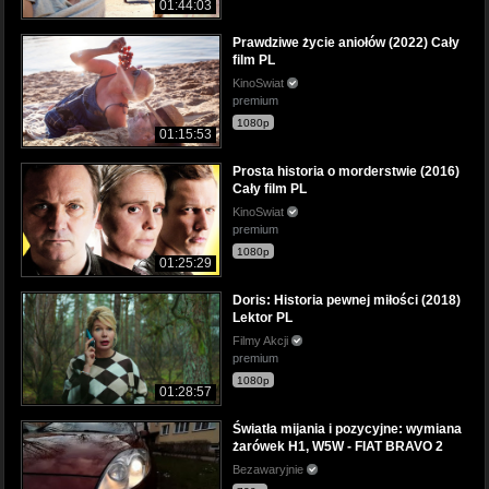
01:44:03
Prawdziwe życie aniołów (2022) Cały
film PL
KinoSwiat
premium
1080p
01:15:53
Prosta historia o morderstwie (2016)
Cały film PL
KinoSwiat
premium
1080p
01:25:29
Doris: Historia pewnej miłości (2018)
Lektor PL
Filmy Akcji
premium
1080p
01:28:57
Światła mijania i pozycyjne: wymiana
żarówek H1, W5W - FIAT BRAVO 2
Bezawaryjnie