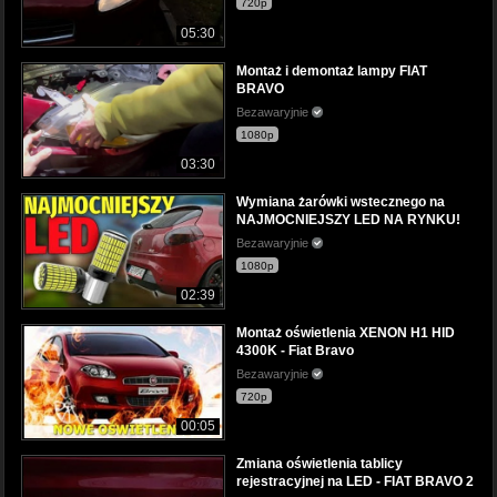
720p
05:30
Montaż i demontaż lampy FIAT
BRAVO
Bezawaryjnie
1080p
03:30
Wymiana żarówki wstecznego na
NAJMOCNIEJSZY LED NA RYNKU!
Bezawaryjnie
1080p
02:39
Montaż oświetlenia XENON H1 HID
4300K - Fiat Bravo
Bezawaryjnie
720p
00:05
Zmiana oświetlenia tablicy
rejestracyjnej na LED - FIAT BRAVO 2