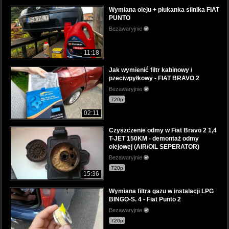
Wymiana oleju + płukanka silnika FIAT
PUNTO
Bezawaryjnie
11:18
Jak wymienić filtr kabinowy /
pzeciwpyłkowy - FIAT BRAVO 2
Bezawaryjnie
720p
02:11
Czyszczenie odmy w Fiat Bravo 2 1,4
T-JET 150KM - demontaż odmy
olejowej (AIR/OIL SEPERATOR)
Bezawaryjnie
720p
15:36
Wymiana filtra gazu w instalacji LPG
BINGO-S. 4 - Fiat Punto 2
Bezawaryjnie
720p