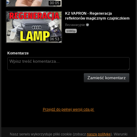
00:05
K2 VAPRON - Regeneracja
reflektorów magicznym czajniczkiem
Bezawaryjnie
1080p
06:53
Komentarze
Zamieść komentarz
Przejdź do pełnej wersji cda.pl
Nasz serwis wykorzystuje pliki cookie (zobacz
naszą politykę
). Warunki