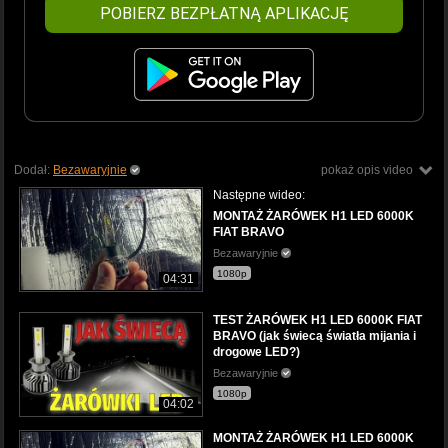
POBIERZ BEZPŁATNĄ APLIKACJĘ
Dodał:
Bezawaryjnie
pokaż opis video
Następne wideo:
MONTAŻ ŻARÓWEK H1 LED 6000K
FIAT BRAVO
Bezawaryjnie
1080p
04:31
TEST ŻARÓWEK H1 LED 6000K FIAT
BRAVO (jak świecą światła mijania i
drogowe LED?)
Bezawaryjnie
1080p
04:02
MONTAŻ ŻARÓWEK H1 LED 6000K