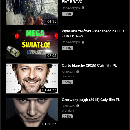
FIAT BRAVO
Bezawaryjnie
1080p
04:31
Wymiana żarówki wstecznego na LED
- FIAT BRAVO
Bezawaryjnie
1080p
02:05
Carte blanche (2015) Cały film PL
KinoSwiat
premium
1080p
01:44:53
Czerwony pająk (2015) Cały film PL
KinoSwiat
premium
1080p
01:30:37