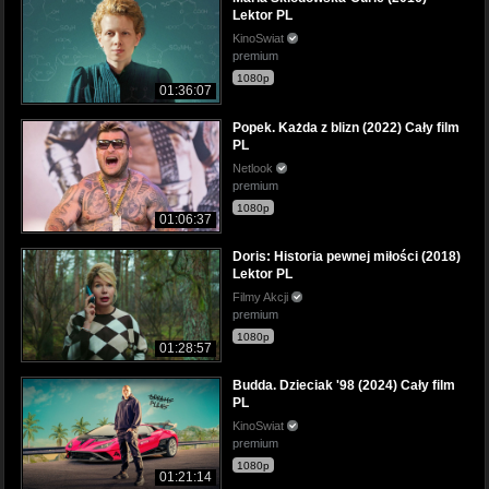
Lektor PL
KinoSwiat
premium
1080p
01:36:07
Popek. Każda z blizn (2022) Cały film
PL
Netlook
premium
1080p
01:06:37
Doris: Historia pewnej miłości (2018)
Lektor PL
Filmy Akcji
premium
1080p
01:28:57
Budda. Dzieciak '98 (2024) Cały film
PL
KinoSwiat
premium
1080p
01:21:14