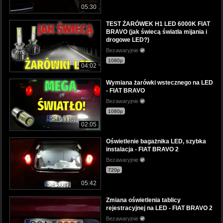
05:30
TEST ŻARÓWEK H1 LED 6000K FIAT
BRAVO (jak świecą światła mijania i
drogowe LED?)
Bezawaryjnie
1080p
04:02
Wymiana żarówki wstecznego na LED
- FIAT BRAVO
Bezawaryjnie
1080p
02:05
Oświetlenie bagażnika LED, szybka
instalacja - FIAT BRAVO 2
Bezawaryjnie
720p
05:42
Zmiana oświetlenia tablicy
rejestracyjnej na LED - FIAT BRAVO 2
Bezawaryjnie