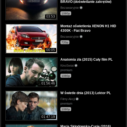
BRAVO (doświetlanie zakrętów)
Bezawaryjnie
1080p
03:53
Montaż oświetlenia XENON H1 HID
4300K - Fiat Bravo
Bezawaryjnie
720p
00:05
Anatomia zła (2015) Cały film PL
KinoSwiat
premium
1080p
01:56:46
W świetle dnia (2013) Lektor PL
Filmy Akcji
premium
1080p
01:47:19
Maria Skłodowska-Curie (2016)