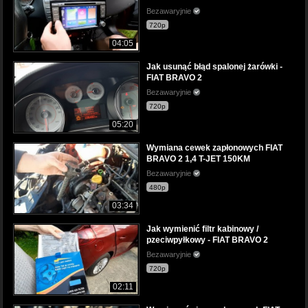
Bezawaryjnie
720p
04:05
Jak usunąć błąd spalonej żarówki -
FIAT BRAVO 2
Bezawaryjnie
720p
05:20
Wymiana cewek zapłonowych FIAT
BRAVO 2 1,4 T-JET 150KM
Bezawaryjnie
480p
03:34
Jak wymienić filtr kabinowy /
pzeciwpyłkowy - FIAT BRAVO 2
Bezawaryjnie
720p
02:11