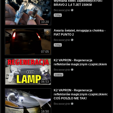
Wymiana świec zapłonowych FIAT
BRAVO 2 1,4 T-JET 150KM
Bezawaryjnie
720p
10:20
Awaria świateł, mrugająca choinka -
FIAT PUNTO 2
Bezawaryjnie
720p
07:05
K2 VAPRON - Regeneracja
reflektorów magicznym czajniczkiem
Bezawaryjnie
1080p
06:53
K2 VAPRON - Regeneracja
reflektorów magicznym czajniczkiem:
COŚ POSZŁO NIE TAK!
Bezawaryjnie
16:50