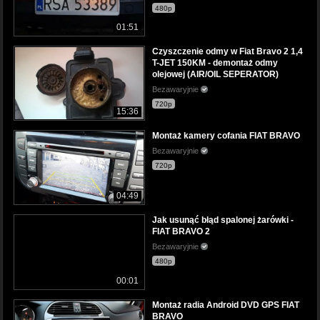
480p
01:51
Czyszczenie odmy w Fiat Bravo 2 1,4
T-JET 150KM - demontaż odmy
olejowej (AIR/OIL SEPERATOR)
Bezawaryjnie
720p
15:36
Montaż kamery cofania FIAT BRAVO
Bezawaryjnie
720p
04:49
Jak usunąć błąd spalonej żarówki -
FIAT BRAVO 2
Bezawaryjnie
480p
00:01
Montaż radia Android DVD GPS FIAT
BRAVO