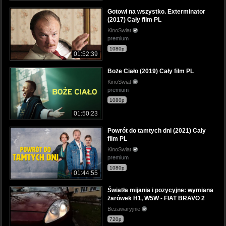
Gotowi na wszystko. Exterminator
(2017) Cały film PL
KinoSwiat
premium
1080p
01:52:39
Boże Ciało (2019) Cały film PL
KinoSwiat
premium
1080p
01:50:23
Powrót do tamtych dni (2021) Cały
film PL
KinoSwiat
premium
1080p
01:44:55
Światła mijania i pozycyjne: wymiana
żarówek H1, W5W - FIAT BRAVO 2
Bezawaryjnie
720p