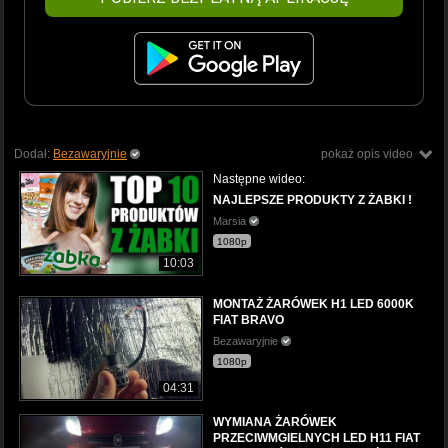
Dodał:
Bezawaryjnie
pokaż opis video
Następne wideo:
NAJLEPSZE PRODUKTY Z ŻABKI !
Marsia
1080p
10:03
MONTAŻ ŻARÓWEK H1 LED 6000K
FIAT BRAVO
Bezawaryjnie
1080p
04:31
WYMIANA ŻARÓWEK
PRZECIWMGIELNYCH LED H11 FIAT