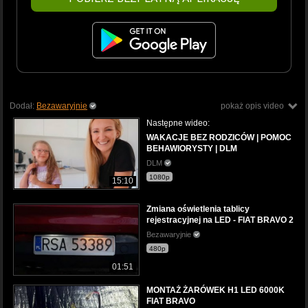
Dodał:
Bezawaryjnie
pokaż opis video
Następne wideo:
WAKACJE BEZ RODZICÓW | POMOC
BEHAWIORYSTY | DLM
DLM
1080p
15:10
Zmiana oświetlenia tablicy
rejestracyjnej na LED - FIAT BRAVO 2
Bezawaryjnie
480p
01:51
MONTAŻ ŻARÓWEK H1 LED 6000K
FIAT BRAVO