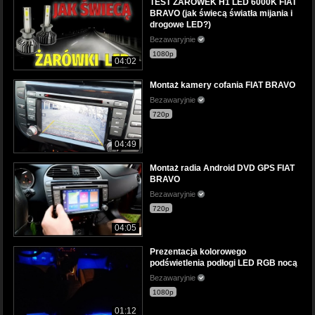
TEST ŻARÓWEK H1 LED 6000K FIAT
BRAVO (jak świecą światła mijania i
drogowe LED?)
Bezawaryjnie
1080p
04:02
Montaż kamery cofania FIAT BRAVO
Bezawaryjnie
720p
04:49
Montaż radia Android DVD GPS FIAT
BRAVO
Bezawaryjnie
720p
04:05
Prezentacja kolorowego
podświetlenia podłogi LED RGB nocą
Bezawaryjnie
1080p
01:12