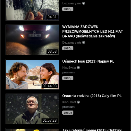
Bezawaryjnie
1080p
04:31
WYMIANA ŻARÓWEK
PRZECIWMGIELNYCH LED H11 FIAT
BRAVO (doświetlanie zakrętów)
Bezawaryjnie
1080p
03:53
Uśmiech losu (2023) Napisy PL
KinoSwiat
premium
1080p
01:44:03
Ostatnia rodzina (2016) Cały film PL
KinoSwiat
premium
1080p
01:57:28
Jak uratować mamę (2015) Dubbing