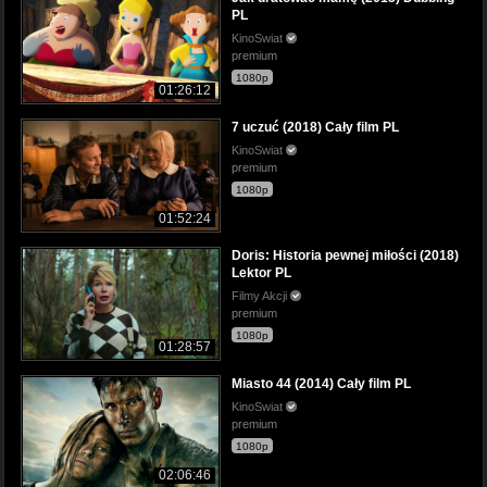
PL
KinoSwiat
premium
1080p
01:26:12
7 uczuć (2018) Cały film PL
KinoSwiat
premium
1080p
01:52:24
Doris: Historia pewnej miłości (2018)
Lektor PL
Filmy Akcji
premium
1080p
01:28:57
Miasto 44 (2014) Cały film PL
KinoSwiat
premium
1080p
02:06:46