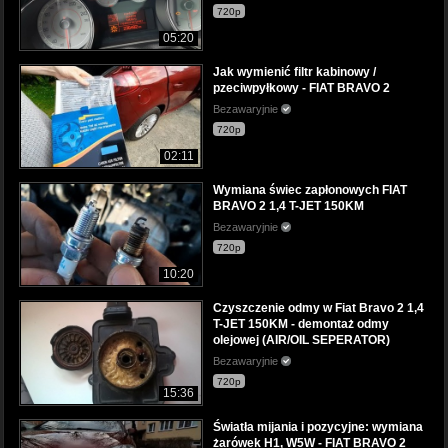
720p
05:20
Jak wymienić filtr kabinowy /
pzeciwpyłkowy - FIAT BRAVO 2
Bezawaryjnie
720p
02:11
Wymiana świec zapłonowych FIAT
BRAVO 2 1,4 T-JET 150KM
Bezawaryjnie
720p
10:20
Czyszczenie odmy w Fiat Bravo 2 1,4
T-JET 150KM - demontaż odmy
olejowej (AIR/OIL SEPERATOR)
Bezawaryjnie
720p
15:36
Światła mijania i pozycyjne: wymiana
żarówek H1, W5W - FIAT BRAVO 2