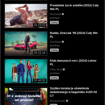
Prawdziwe życie aniołów (2022) Cały
film PL
KinoSwiat
premium
1080p
01:15:53
Budda. Dzieciak '98 (2024) Cały film
PL
KinoSwiat
premium
1080p
01:21:14
Klub złamanych serc (2024) Lektor
PL
Filmy Akcji
premium
1080p
01:40:52
Szybka instalacja oświetlenia
dodatkowego w bagażniku AUDI A6
C7
Bezawaryjnie