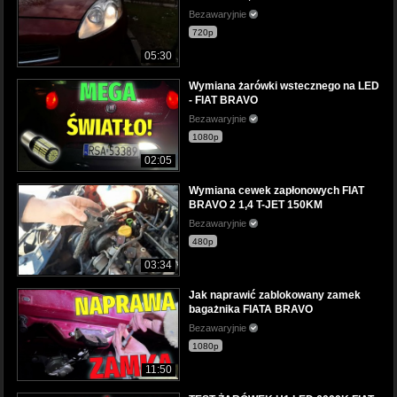
Bezawaryjnie
720p
05:30
Wymiana żarówki wstecznego na LED
- FIAT BRAVO
Bezawaryjnie
1080p
02:05
Wymiana cewek zapłonowych FIAT
BRAVO 2 1,4 T-JET 150KM
Bezawaryjnie
480p
03:34
Jak naprawić zablokowany zamek
bagażnika FIATA BRAVO
Bezawaryjnie
1080p
11:50