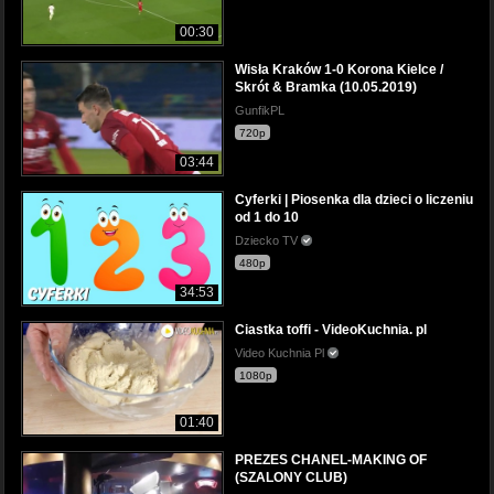
00:30
Wisła Kraków 1-0 Korona Kielce /
Skrót & Bramka (10.05.2019)
GunfikPL
720p
03:44
Cyferki | Piosenka dla dzieci o liczeniu
od 1 do 10
Dziecko TV
480p
34:53
Ciastka toffi - VideoKuchnia. pl
Video Kuchnia Pl
1080p
01:40
PREZES CHANEL-MAKING OF
(SZALONY CLUB)