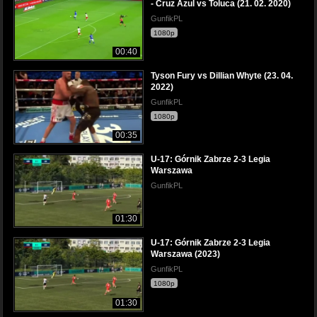
- Cruz Azul vs Toluca (21. 02. 2020)
GunfikPL
1080p
00:40
Tyson Fury vs Dillian Whyte (23. 04.
2022)
GunfikPL
1080p
00:35
U-17: Górnik Zabrze 2-3 Legia
Warszawa
GunfikPL
01:30
U-17: Górnik Zabrze 2-3 Legia
Warszawa (2023)
GunfikPL
1080p
01:30