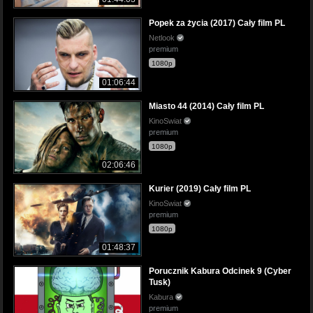
Popek za życia (2017) Cały film PL
Netlook
premium
1080p
01:06:44
Miasto 44 (2014) Cały film PL
KinoSwiat
premium
1080p
02:06:46
Kurier (2019) Cały film PL
KinoSwiat
premium
1080p
01:48:37
Porucznik Kabura Odcinek 9 (Cyber
Tusk)
Kabura
premium