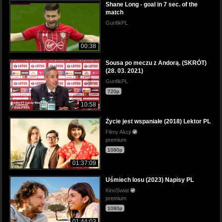
Shane Long - goal in 7 sec. of the
match
GunfikPL
00:38
Sousa po meczu z Andorą. (SKRÓT)
(28. 03. 2021)
GunfikPL
720p
10:58
Życie jest wspaniałe (2018) Lektor PL
Filmy Akcji
premium
1080p
01:37:09
Uśmiech losu (2023) Napisy PL
KinoSwiat
premium
1080p
01:44:03