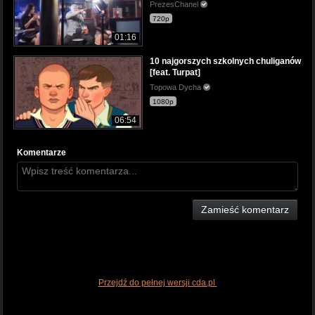
PrezesChanel
720p
01:16
10 najgorszych szkolnych chuliganów
[feat. Turpat]
Topowa Dycha
1080p
06:54
Komentarze
Zamieść komentarz
Przejdź do pełnej wersji cda.pl