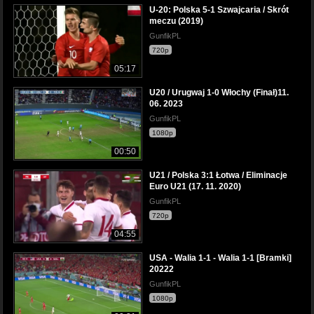
U-20: Polska 5-1 Szwajcaria / Skrót
meczu (2019)
GunfikPL
720p
05:17
U20 / Urugwaj 1-0 Włochy (Finał)11.
06. 2023
GunfikPL
1080p
00:50
U21 / Polska 3:1 Łotwa / Eliminacje
Euro U21 (17. 11. 2020)
GunfikPL
720p
04:55
USA - Walia 1-1 - Walia 1-1 [Bramki]
20222
GunfikPL
1080p