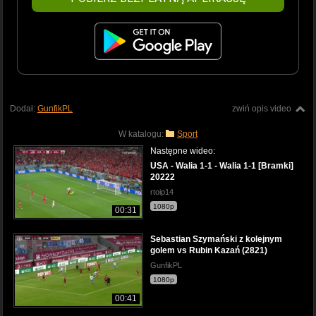
Dodał:
GunfikPL
zwiń opis video
W katalogu:
Sport
Następne wideo:
USA - Walia 1-1 - Walia 1-1 [Bramki]
20222
rtoip14
1080p
00:31
Sebastian Szymański z kolejnym
golem vs Rubin Kazań (2821)
GunfikPL
1080p
00:41