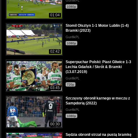
GunfikPL
1080p
01:04
Stomil Olsztyn 1-1 Motor Lublin (1-4)
Bramki (2023)
GunfikPL
1080p
02:42
Superpuchar Polski: Piast Gliwice 1-3
Lechia Gdańsk / Skrót & Bramki
(13.07.2019)
GunfikPL
720p
03:45
Szczęsny obronił karnego w meczu z
Sampdorią (2022)
GunfikPL
1080p
00:30
Sędzia obronił strzał na pustą bramkę