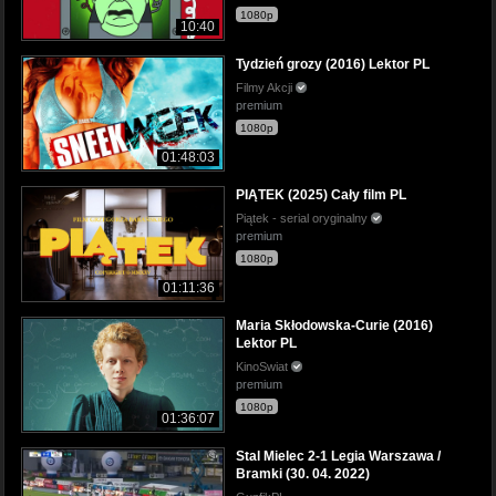
1080p
10:40
Tydzień grozy (2016) Lektor PL
Filmy Akcji
premium
1080p
01:48:03
PIĄTEK (2025) Cały film PL
Piątek - serial oryginalny
premium
1080p
01:11:36
Maria Skłodowska-Curie (2016)
Lektor PL
KinoSwiat
premium
1080p
01:36:07
Stal Mielec 2-1 Legia Warszawa /
Bramki (30. 04. 2022)