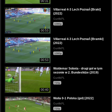
00:31
Villarreal 4-3 Lech Poznań [Braki]
(2022)
GunfikPL
1080p
00:53
Villarreal 4-3 Lech Poznań [Bramki]
(2022)
GunfikPL
1080p
00:53
Waldemar Sobota - drugi gol w tym
sezonie w 2. Bundeslidze (2019)
GunfikPL
720p
00:40
Walia 0-1 Polska (gol) [2022]
GunfikPL
720p