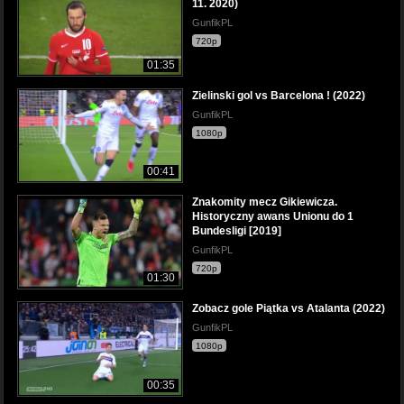
11. 2020)
GunfikPL
720p
01:35
Zielinski gol vs Barcelona ! (2022)
GunfikPL
1080p
00:41
Znakomity mecz Gikiewicza.
Historyczny awans Unionu do 1
Bundesligi [2019]
GunfikPL
720p
01:30
Zobacz gole Piątka vs Atalanta (2022)
GunfikPL
1080p
00:35