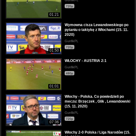
GunfikPL
720p
01:21
Wymowna cisza Lewandowskiego po
pytaniu o taktykę z Włochami (15. 11.
2020)
GunfikPL
720p
01:50
WŁOCHY - AUSTRIA 2:1
GunfikPL
480p
01:01
Włochy - Polska. Co powiedzieli po
meczu: Brzęczek , Glik , Lewandowski
(15. 11. 2020)
GunfikPL
720p
07:36
Włochy 2-0 Polska / Liga Narodów (15.