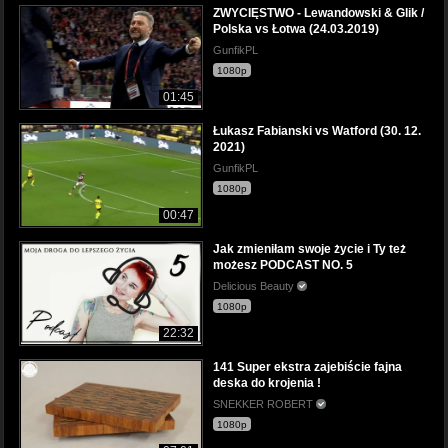
ZWYCIĘSTWO - Lewandowski & Glik /
Polska vs Łotwa (24.03.2019)
GunfikPL
1080p
01:45
Łukasz Fabianski vs Watford (30. 12.
2021)
GunfikPL
1080p
00:47
Jak zmieniłam swoje życie i Ty też
możesz PODCAST NO. 5
Delicious Beauty
1080p
22:32
141 Super ekstra zajebiście fajna
deska do krojenia !
SNEKKER ROBERT
1080p