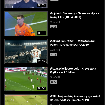
00:27
Wojciech Szczęsny - Saves vs Ajax -
Away HD - (10.04.2019)
GunfikPL
720p
01:15
Wszystkie Bramki - Reprezentacji
Polski - Droga do EURO 2020
GunfikPL
720p
04:45
Wszystkie ligowe gole - Krzysztofa
Piątka - w AC Milan!
GunfikPL
720p
05:56
WTF ! Najbardziej kuriozalny gol roku!
Hajduk Split vs Slaven (2019)