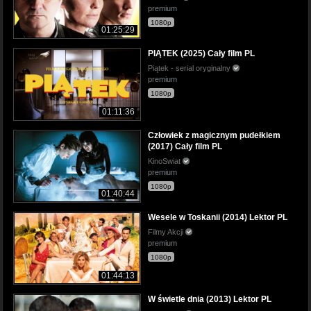
premium
1080p
01:25:29
PIĄTEK (2025) Cały film PL
Piątek - serial oryginalny
premium
1080p
01:11:36
Człowiek z magicznym pudełkiem
(2017) Cały film PL
KinoSwiat
premium
1080p
01:40:44
Wesele w Toskanii (2014) Lektor PL
Filmy Akcji
premium
1080p
01:44:13
W świetle dnia (2013) Lektor PL