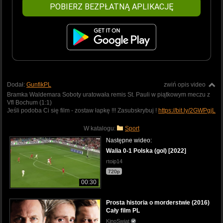
POBIERZ BEZPŁATNĄ APLIKACJĘ
Dodał:
GunfikPL
zwiń opis video
Bramka Waldemara Soboty uratowała remis St. Pauli w piątkowym meczu z
Vfl Bochum (1:1)
Jeśli podoba Ci się film - zostaw łapkę !!! Zasubskrybuj !
https://bit.ly/2GWPgjL
W katalogu:
Sport
Następne wideo:
Walia 0-1 Polska (gol) [2022]
rtoip14
720p
00:30
Prosta historia o morderstwie (2016)
Cały film PL
KinoSwiat