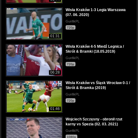
Wisła Kraków 1-3 Legia Warszawa
(07. 06. 2020)
GunfikPL
720p
01:31
Wisła Kraków 4-5 Miedź Legnica /
Skrót & Bramki (18.05.2019)
GunfikPL
720p
06:28
Wisła Kraków vs Śląsk Wrocław 0-1 /
Skrót & Bramka (2019)
GunfikPL
720p
01:46
Wojciech Szczęsny - obronił rzut
karny vs Spezia (02. 03. 2021)
GunfikPL
1080p