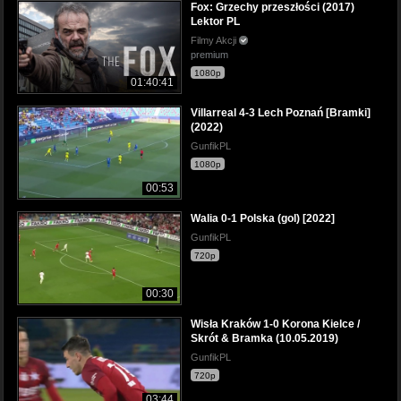
Fox: Grzechy przeszłości (2017)
Lektor PL
Filmy Akcji
premium
1080p
01:40:41
Villarreal 4-3 Lech Poznań [Bramki]
(2022)
GunfikPL
1080p
00:53
Walia 0-1 Polska (gol) [2022]
GunfikPL
720p
00:30
Wisła Kraków 1-0 Korona Kielce /
Skrót & Bramka (10.05.2019)
GunfikPL
720p
03:44