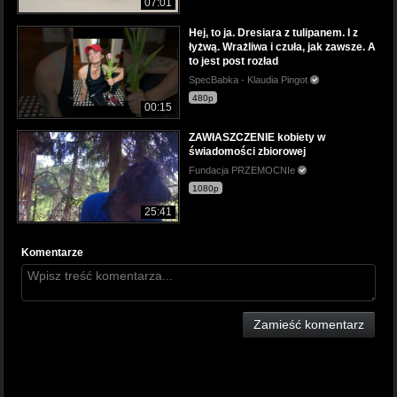
07:01
Hej, to ja. Dresiara z tulipanem. I z
łyżwą. Wrażliwa i czuła, jak zawsze. A
to jest post rozład
SpecBabka - Klaudia Pingot
480p
00:15
ZAWłASZCZENIE kobiety w
świadomości zbiorowej
Fundacja PRZEMOCNIe
1080p
25:41
Komentarze
Zamieść komentarz