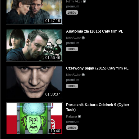
Filmy Akcji
premium
1080p
01:47:19
Anatomia zła (2015) Cały film PL
KinoSwiat
premium
1080p
01:56:46
Czerwony pająk (2015) Cały film PL
KinoSwiat
premium
1080p
01:30:37
Porucznik Kabura Odcinek 9 (Cyber
Tusk)
Kabura
premium
1080p
10:40