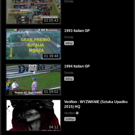
Smola
02:05:43
1993 Italian GP
Smola
480p
01:39:48
1994 Italian GP
Smola
480p
01:59:02
Venflon - WYZWANIE (Sztuka Upadku
2015) HQ
Venflon
1080p
04:12