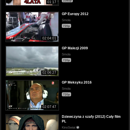
1080p
01:17
GP Europy 2012
Smola
720p
02:04:01
GP Malezji 2009
Smola
720p
02:06:27
GP Meksyku 2016
Smola
720p
02:07:47
Dziewczyna z szafy (2012) Cały film
PL
KinoSwiat