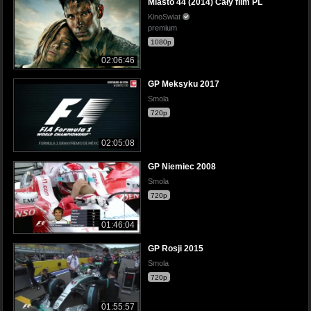
Miasto 44 (2014) Cały film PL
KinoSwiat
premium
1080p
02:06:46
GP Meksyku 2017
Smola
720p
02:05:08
GP Niemiec 2008
Smola
720p
01:46:04
GP Rosji 2015
Smola
720p
01:55:57