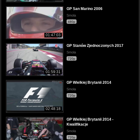
GP San Marino 2006
Smola
480p
01:47:03
GP Stanów Zjednoczonych 2017
Smola
720p
01:59:31
GP Wielkiej Brytanii 2014
Smola
720p
02:48:18
GP Wielkiej Brytanii 2014 -
Kwalifikacje
Smola
720p