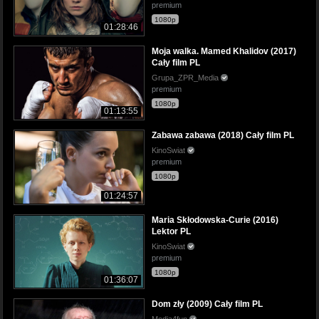
premium
1080p
01:28:46
Moja walka. Mamed Khalidov (2017)
Cały film PL
Grupa_ZPR_Media
premium
1080p
01:13:55
Zabawa zabawa (2018) Cały film PL
KinoSwiat
premium
1080p
01:24:57
Maria Skłodowska-Curie (2016)
Lektor PL
KinoSwiat
premium
1080p
01:36:07
Dom zły (2009) Cały film PL
Media4fun