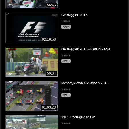
56:46
GP Węgier 2015
Smola
720p
02:16:58
GP Węgier 2015 - Kwalifikacje
Smola
720p
59:04
Motocyklowe GP Włoch 2016
Smola
720p
01:03:23
1985 Portuguese GP
Smola