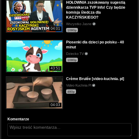
HOŁOWNIA zszokowany sugestią
dziennikarza TVP Info! Czy będzie
komisja śledcza dla
KACZYŃSKIEGO?
Wszystko Jasne
04:01
1080p
Piosenki dla dzieci po polsku - 40
minut
Dziecko TV
1080p
43:51
Crème Brulée [video-kuchnia. pl]
Video Kuchnia Pl
480p
04:03
Komentarze