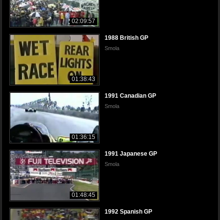
02:09:57
1988 British GP
Smola
01:38:43
1991 Canadian GP
Smola
01:36:15
1991 Japanese GP
Smola
01:48:45
1992 Spanish GP