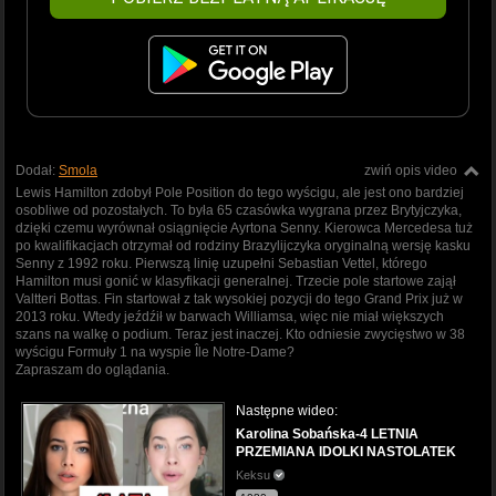
Dodał:
Smola
zwiń opis video
Lewis Hamilton zdobył Pole Position do tego wyścigu, ale jest ono bardziej
osobliwe od pozostałych. To była 65 czasówka wygrana przez Brytyjczyka,
dzięki czemu wyrównał osiągnięcie Ayrtona Senny. Kierowca Mercedesa tuż
po kwalifikacjach otrzymał od rodziny Brazylijczyka oryginalną wersję kasku
Senny z 1992 roku. Pierwszą linię uzupełni Sebastian Vettel, którego
Hamilton musi gonić w klasyfikacji generalnej. Trzecie pole startowe zajął
Valtteri Bottas. Fin startował z tak wysokiej pozycji do tego Grand Prix już w
2013 roku. Wtedy jeźdźił w barwach Williamsa, więc nie miał większych
szans na walkę o podium. Teraz jest inaczej. Kto odniesie zwycięstwo w 38
wyścigu Formuły 1 na wyspie Île Notre-Dame?
Zapraszam do oglądania.
Następne wideo:
Karolina Sobańska-4 LETNIA
PRZEMIANA IDOLKI NASTOLATEK
Keksu