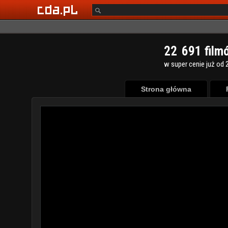
2
2
6
9
1
film
w super cenie już od 2
Strona główna