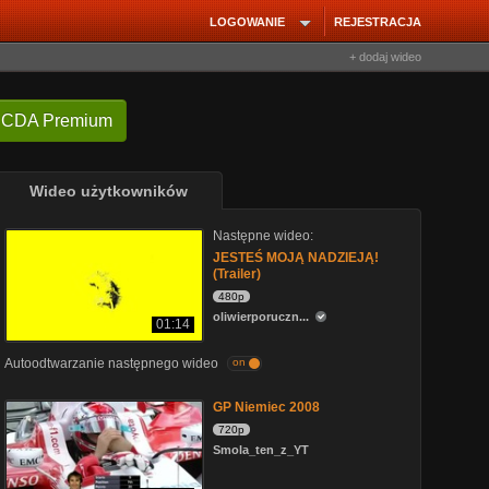
LOGOWANIE
REJESTRACJA
+ dodaj wideo
 CDA Premium
Wideo użytkowników
Następne wideo:
JESTEŚ MOJĄ NADZIEJĄ!
(Trailer)
480p
oliwierporuczn...
01:14
Autoodtwarzanie następnego wideo
on
GP Niemiec 2008
720p
Smola_ten_z_YT