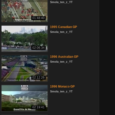
Smola_ten_z_YT
01:48:40
1995 Canadian GP
Smola_ten_z_YT
02:06:34
1996 Australian GP
Smola_ten_z_YT
02:12:26
1996 Monaco GP
Smola_ten_z_YT
02:19:41