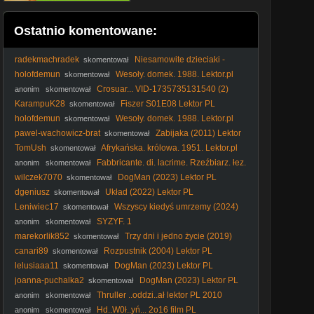
Ostatnio komentowane:
radekmachradek
Niesamowite dzieciaki -
skomentował
Magic Kid1993 [Lektor PL]
holofdemun
Wesoły. domek. 1988. Lektor.pl
skomentował
Crosuar... VID-1735735131540 (2)
anonim
skomentował
KarampuK28
Fiszer S01E08 Lektor PL
skomentował
holofdemun
Wesoły. domek. 1988. Lektor.pl
skomentował
pawel-wachowicz-brat
Zabijaka (2011) Lektor
skomentował
PL
TomUsh
Afrykańska. królowa. 1951. Lektor.pl
skomentował
1080p
Fabbricante. di. lacrime. Rzeźbiarz. łez.
anonim
skomentował
2024. Lektor.pl
wilczek7070
DogMan (2023) Lektor PL
skomentował
dgeniusz
Układ (2022) Lektor PL
skomentował
Leniwiec17
Wszyscy kiedyś umrzemy (2024)
skomentował
Lektor PL
SYZYF. 1
anonim
skomentował
marekorlik852
Trzy dni i jedno życie (2019)
skomentował
Lektor PL
canari89
Rozpustnik (2004) Lektor PL
skomentował
lelusiaaa11
DogMan (2023) Lektor PL
skomentował
joanna-puchalka2
DogMan (2023) Lektor PL
skomentował
Thruller ..oddzi..ał lektor PL 2010
anonim
skomentował
Hd..W0ł..yń... 2o16 film PL
anonim
skomentował