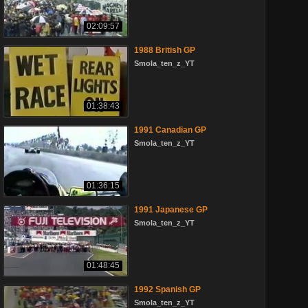
02:09:57
1988 British GP
Smola_ten_z_YT
01:38:43
1991 Canadian GP
Smola_ten_z_YT
01:36:15
1991 Japanese GP
Smola_ten_z_YT
01:48:45
1992 Spanish GP
Smola_ten_z_YT