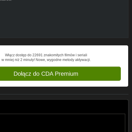
Włącz dostęp do 22691 znakomitych filmów i seriali
w mniej niż 2 minuty! Nowe, wygodne metody aktywacji.
Dołącz do CDA Premium