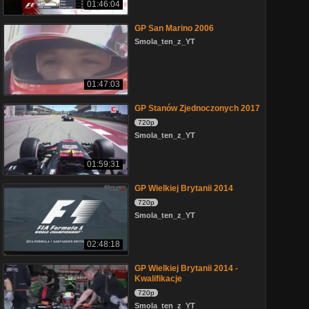
01:46:04
GP San Marino 2006
Smola_ten_z_YT
01:47:03
GP Stanów Zjednoczonych 2017
720p
Smola_ten_z_YT
01:59:31
GP Wielkiej Brytanii 2014
720p
Smola_ten_z_YT
02:48:18
GP Wielkiej Brytanii 2014 -
Kwalifikacje
720p
Smola_ten_z_YT