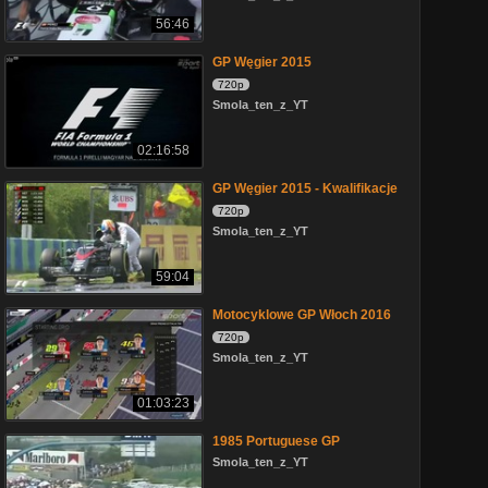
56:46
GP Węgier 2015
720p
Smola_ten_z_YT
02:16:58
GP Węgier 2015 - Kwalifikacje
720p
Smola_ten_z_YT
59:04
Motocyklowe GP Włoch 2016
720p
Smola_ten_z_YT
01:03:23
1985 Portuguese GP
Smola_ten_z_YT