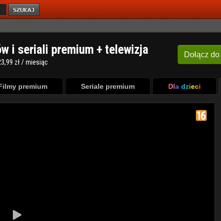
ów i seriali premium + telewizja
Dołącz
do
3,99 zł / miesiąc
Filmy premium
Seriale premium
Dla dzieci