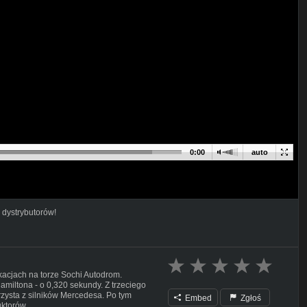
0:00
auto
 dystrybutorów!
kacjach na torze Sochi Autodrom.
miltona - o 0,320 sekundy. Z trzeciego
orzysta z silników Mercedesa. Po tym
Embed
Zgłoś
ktorów.