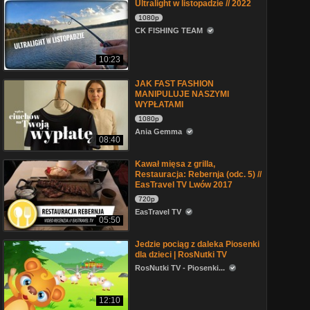
Ultralight w listopadzie // 2022
1080p
CK FISHING TEAM
10:23
JAK FAST FASHION
MANIPULUJE NASZYMI
WYPŁATAMI
1080p
Ania Gemma
08:40
Kawał mięsa z grilla,
Restauracja: Rebernja (odc. 5) //
EasTravel TV Lwów 2017
720p
EasTravel TV
05:50
Jedzie pociąg z daleka Piosenki
dla dzieci | RosNutki TV
RosNutki TV - Piosenki...
12:10