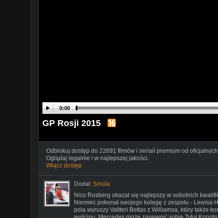
0:00
GP Rosji 2015
Odblokuj dostęp do 22691 filmów i seriali premium od oficjalnych
Oglądaj legalnie i w najlepszej jakości.
Włącz dostęp
Dodał:
Smola
Nico Rosberg okazał się najlepszy w sobotnich kwalifi
Niemiec pokonał swojego kolegę z zespołu - Lewisa Ha
pola wyruszy Valtteri Bottas z Williamsa, który także k
wyścigu, Mercedes może zapewnić sobie Tytuł Konstru