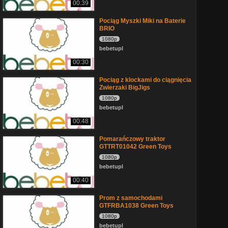
00:39
Pociąg Myszki Miki na Baterie
BRIO
1080p
bebetupl
00:30
Pociąg z klockami do ciągnięcia
Zwierzaki BigJigs
1080p
bebetupl
00:48
Pomarańczowy traktor
GTTRT01042 Green Toys
1080p
bebetupl
00:40
Prom z samochodami
GTFRBA1038 Green Toys
1080p
bebetupl