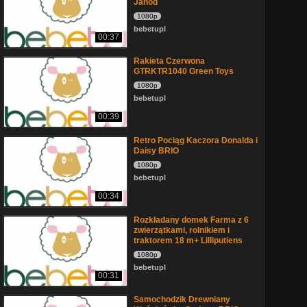
Janod
1080p
bebetupl
00:37
Rakieta Czerwona
GTRKTR1040 Green Toys
1080p
bebetupl
00:39
Retro Pociąg Kaczora Donalda i
Daisy BRIO
1080p
bebetupl
00:34
Rozkładany domek Farma z 6
zwierzątkami, rolnikiem i
traktorem 18 m+ Lilliputiens
1080p
bebetupl
00:31
Samochodzik Drewniany