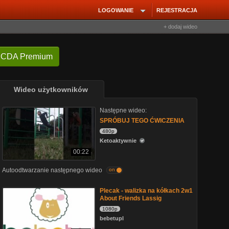
LOGOWANIE
REJESTRACJA
+ dodaj wideo
 CDA Premium
Wideo użytkowników
Następne wideo:
SPRÓBUJ TEGO ĆWICZENIA
480p
Ketoaktywnie
00:22
Autoodtwarzanie następnego wideo
on
Plecak - walizka na kółkach 2w1
About Friends Lassig
1080p
bebetupl