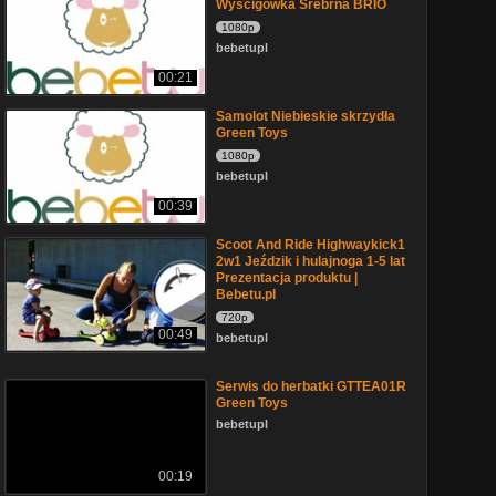
Wyścigówka Srebrna BRIO
1080p
bebetupl
00:21
Samolot Niebieskie skrzydła
Green Toys
1080p
bebetupl
00:39
Scoot And Ride Highwaykick1
2w1 Jeździk i hulajnoga 1-5 lat
Prezentacja produktu |
Bebetu.pl
720p
00:49
bebetupl
Serwis do herbatki GTTEA01R
Green Toys
bebetupl
00:19