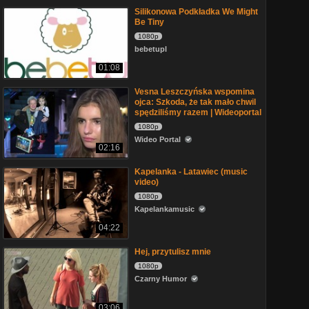
Silikonowa Podkładka We Might
Be Tiny
1080p
bebetupl
01:08
Vesna Leszczyńska wspomina
ojca: Szkoda, że tak mało chwil
spędziliśmy razem | Wideoportal
1080p
Wideo Portal
02:16
Kapelanka - Latawiec (music
video)
1080p
Kapelankamusic
04:22
Hej, przytulisz mnie
1080p
Czarny Humor
03:06