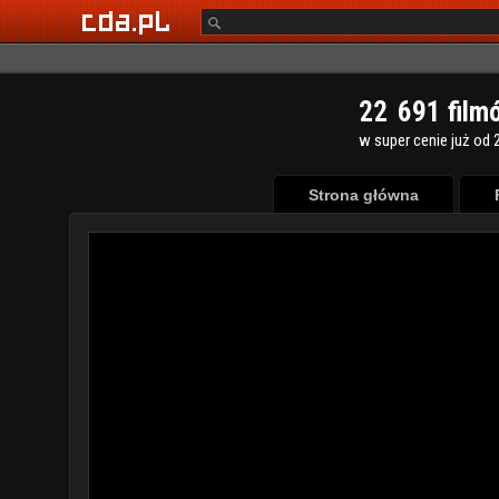
2
2
6
9
1
film
w super cenie już od 2
Strona główna