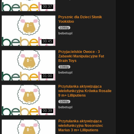
00:37
Prysznic dla Dzieci Słonik
Yookidoo
1080p
bebetupl
00:45
Przyjacielskie Owoce - 3
Zabawki Manipulacyjne Fat
Brain Toys
1080p
bebetupl
01:00
Przytulanka aktywizująca
wielofunkcyjna Krówka Rosalie
9 m+ Lilliputiens
1080p
bebetupl
00:39
Przytulanka aktywizująca
wielofunkcyjna Nosorożec
Marius 3 m+ Lilliputiens