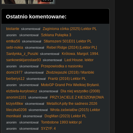
Ostatnio komentowane:
biolante
Zaginiona córka (2025) Lektor PL
skomentował
Szklana Pułapka 3
anonim
skomentował
emtka56
Stłamszeni S01E01 Lektor PL
skomentował
sebi-nokia
RebeI Ridge (2024) [Lektor PL]
skomentował
Sardynka_z_Puszki
Królowa. Margot. 1994.
skomentował
Lektor.pl
sankowskijaroslaw93
Last House. lektor
skomentował
Przepowiodka o nasionku
anonim
skomentował
domi1977
Złodziejaszki (2018) / Manbiki
skomentował
Kazoku
berberys12
Frantz (2016) Lektor PL
skomentował
MotoGP Grand Prix Wielkiej Brytanii.
anonim
skomentował
SPRINT Polski komentarz 2026-08-08 16-45-26
elzbieta-kurylowicz
Dla niej wszystko (2008)
skomentował
Lektor PL
anonim1101
PRZYJACIELE Z KIESZONKOWA
skomentował
| SEZON 2 | ODCINEK 26 | POWRÓT DO DOMU CZĘŚĆ 2 |
krzys48kw
MetallicA pity the sadness 2026
skomentował
SERIAL ANIMOWANY
Radom Pionki Chorzów Warsaw Mars Venus fake yeah
lileczka0208
Wrota zaświatów (2015) Lektor
skomentował
tuning room 72s HIT
PL
monikaid
DogMan (2023) Lektor PL
skomentował
Tombstone 1993 lektor pl
anonim
skomentował
SYZYF. 4
anonim
skomentował