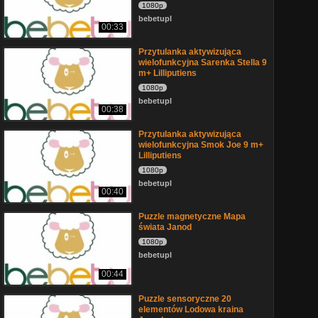
1080p
bebetupl
00:33
Przytulanka aktywizująca
wielofunkcyjna Sarenka Stella 9
m+ Lilliputiens
1080p
bebetupl
00:38
Przytulanka aktywizująca
wielofunkcyjna Smok Joe 9 m+
Lilliputiens
1080p
bebetupl
00:40
Puzzle magnetyczne Mapa
świata Janod
1080p
bebetupl
00:44
Puzzle sensoryczne 20
elementów Lodowa kraina