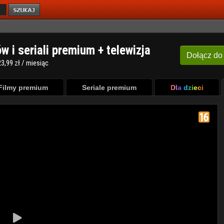
ów i seriali premium + telewizja
Dołącz
do
3,99 zł / miesiąc
Filmy premium
Seriale premium
Dla dzieci