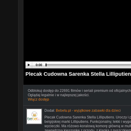
0:00
Plecak Cudowna Sarenka Stella Lilliputie
Odblokuj dostęp do 22691 filmów i seriali premium od oficjalnych
Oglądaj legalnie i w najlepszej jakości.
Włącz dostęp
Dodał:
Bebetu.pl - wyjątkowe zabawki dla dzieci
Plecak Cudowna Sarenka Stella Lilliputiens. Uroczy i 
belgijskiej marki Lilliputiens. Funkcjonalny, lekki i wy
wycieczki. Ma różowo-koralową komorę główną w multi
zewnętrzną kieszonkę z przodu, z klapką z pyszczkiem 