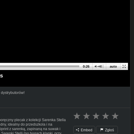
0:26
auto
ns
 dystrybutorów!
poręczny plecak z kolekcji Sarenka Stella
godny, idealny do przedszkola i na
print z sarenką, zapinaną na suwak i
Embed
Zgłoś
Sarenki Stelli (po bogach klapki, przy