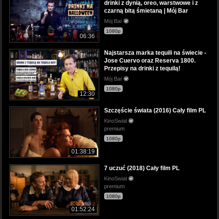
drinki z dynią, oreo, warstwowe i z
czarną bitą śmietaną | Mój Bar
Mój Bar
1080p
06:36
Najstarsza marka tequili na świecie -
Jose Cuervo oraz Reserva 1800.
Przepisy na drinki z tequilą!
Mój Bar
1080p
12:30
Szczęście świata (2016) Cały film PL
KinoSwiat
premium
1080p
01:38:19
7 uczuć (2018) Cały film PL
KinoSwiat
premium
1080p
01:52:24