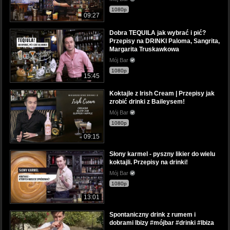
1080p
09:27
Dobra TEQUILA jak wybrać i pić?
Przepisy na DRINKI Paloma, Sangrita,
Margarita Truskawkowa
Mój Bar
1080p
15:45
Koktajle z Irish Cream | Przepisy jak
zrobić drinki z Baileysem!
Mój Bar
1080p
09:15
Słony karmel - pyszny likier do wielu
koktajli. Przepisy na drinki!
Mój Bar
1080p
13:01
Spontaniczny drink z rumem i
dobrami Ibizy #mójbar #drinki #Ibiza