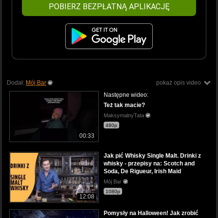
POBIERZ BEZPŁATNĄ APLIKACJĘ
Dodał:
Mój Bar
pokaż opis video
Następne wideo:
Też tak macie?
MaksymalnyTata
480p
00:33
Jak pić Whisky Single Malt. Drinki z
whisky - przepisy na: Scotch and
Soda, De Rigueur, Irish Maid
Mój Bar
1080p
12:08
Pomysły na Halloween! Jak zrobić