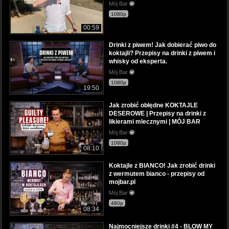
Mój Bar
1080p
00:59
Drinki z piwem! Jak dobierać piwo do
koktajli? Przepisy na drinki z piwem i
whisky od eksperta.
Mój Bar
1080p
19:50
Jak zrobić obłędne KOKTAJLE
DESEROWE | Przepisy na drinki z
likierami mlecznymi | MÓJ BAR
Mój Bar
1080p
08:10
Koktajle z BIANCO! Jak zrobić drinki
z wermutem bianco - przepisy od
mojbar.pl
Mój Bar
480p
08:34
Najmocniejsze drinki #4 - BLOW MY