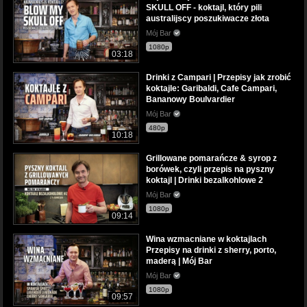
SKULL OFF - koktajl, który pili
australijscy poszukiwacze złota
Mój Bar
1080p
03:18
Drinki z Campari | Przepisy jak zrobić
koktajle: Garibaldi, Cafe Campari,
Bananowy Boulvardier
Mój Bar
480p
10:18
Grillowane pomarańcze & syrop z
borówek, czyli przepis na pyszny
koktajl | Drinki bezalkohlowe 2
Mój Bar
1080p
09:14
Wina wzmacniane w koktajlach
Przepisy na drinki z sherry, porto,
maderą | Mój Bar
Mój Bar
1080p
09:57