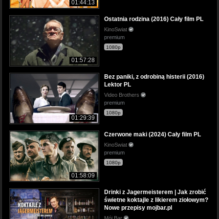
01:44:13
Ostatnia rodzina (2016) Cały film PL
KinoSwiat
premium
1080p
01:57:28
Bez paniki, z odrobiną histerii (2016)
Lektor PL
Video Brothers
premium
1080p
01:29:39
Czerwone maki (2024) Cały film PL
KinoSwiat
premium
1080p
01:58:09
Drinki z Jagermeisterem | Jak zrobić
świetne koktajle z likierem ziołowym?
Nowe przepisy mojbar.pl
Mój Bar