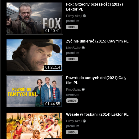
Fox: Grzechy przeszłości (2017)
Lektor PL
Filmy Akcji
premium
1080p
01:40:41
Żyć nie umierać (2015) Cały film PL
KinoSwiat
premium
1080p
01:21:14
Powrót do tamtych dni (2021) Cały
film PL
KinoSwiat
premium
1080p
01:44:55
Wesele w Toskanii (2014) Lektor PL
Filmy Akcji
premium
1080p