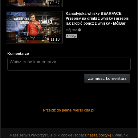
03:57
Kanadyjska whisky BEARFACE.
Przepisy na drinki z whisky i przepis
jak zrobić poncz z whisky - MójBar
Mój Bar
1080p
11:10
Komentarze
Zamieść komentarz
Przejdź do pełnej wersji cda.pl
Nasz serwis wykorzystuje pliki cookie (zobacz
naszą politykę
). Warunki