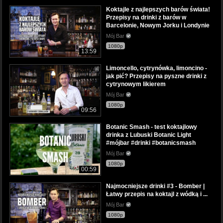
Koktajle z najlepszych barów świata!
Przepisy na drinki z barów w
Barcelonie, Nowym Jorku i Londynie
Mój Bar
1080p
13:59
Limoncello, cytrynówka, limoncino -
jak pić? Przepisy na pyszne drinki z
cytrynowym likierem
Mój Bar
1080p
09:56
Botanic Smash - test koktajlowy
drinka z Lubuski Botanic Light
#mójbar #drinki #botanicsmash
Mój Bar
1080p
00:59
Najmocniejsze drinki #3 - Bomber |
Łatwy przepis na koktajl z wódką i ...
Mój Bar
1080p