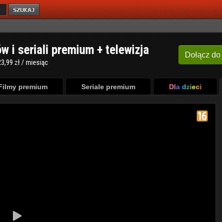
ów i seriali premium + telewizja
Dołącz
do
3,99 zł / miesiąc
Filmy premium
Seriale premium
Dla dzieci