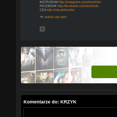
INSTAGRAM
http://instagram.com/shortrixtv
FACEBOOK
http://facebook.com/shortrixtv
CDA
http://cda.pl/shortrix
CONTACT hello@videobrothers.tv
pokaż cały opis
SHORTRIX to komediowy projekt, w którym Dakann wra
telefonem. Spontan, absurdalny humor, zaskakujące sc
znajdziesz na tym kanale. Zostaw suba i nie przegap 
--------------------------------------------------------------------------
Copyright © Video Brothers. All rights reserved
--------------------------------------------------------------------------
PROSIMY NIE KOPIOWAĆ NA INNE KANAŁY
#Shortrix #Dakann #Komedia
Komentarze do: KRZYK