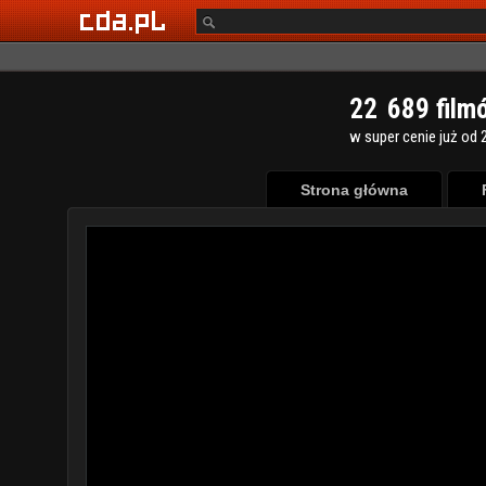
2
2
6
8
9
film
w super cenie już od 2
Strona główna