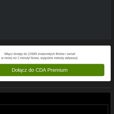
z z ekipą prezentuje skecze nagrane
enki i pozytywna energia - wszystko to
kolejnych odcinków!
Włącz dostęp do 22689 znakomitych filmów i seriali
w mniej niż 2 minuty! Nowe, wygodne metody aktywacji.
Dołącz do CDA Premium