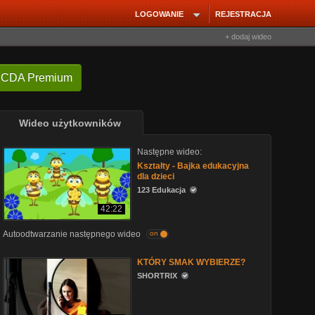
LOGOWANIE
REJESTRACJA
+ dodaj wideo
 CDA Premium
Wideo użytkowników
Następne wideo:
Kształty - Bajka edukacyjna
dla dzieci
123 Edukacja
42:22
Autoodtwarzanie następnego wideo
on
KTÓRY SMAK WYBIERZE?
SHORTRIX