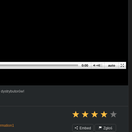
0:00
auto
 dystrybutorów!
irmation1
Embed
Zgłoś