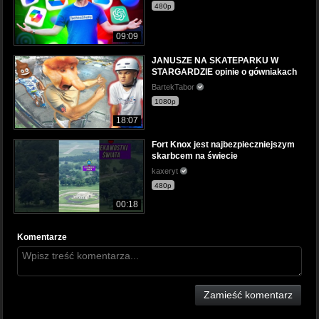
480p
09:09
JANUSZE NA SKATEPARKU W
STARGARDZIE opinie o gówniakach
BartekTabor
1080p
18:07
Fort Knox jest najbezpieczniejszym
skarbcem na świecie
kaxeryt
480p
00:18
Komentarze
Zamieść komentarz