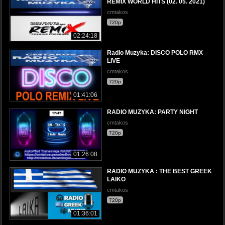
REMIX WORLD HITS (02. 05. 2021)
cmtakos
720p
02:24:18
Radio Muzyka: DISCO POLO RMX
LIVE
cmtakos
720p
01:41:06
RADIO MUZYKA: PARTY NIGHT
cmtakos
720p
01:26:08
RADIO MUZYKA : THE BEST GREEK
LAIKO
cmtakos
720p
01:36:01