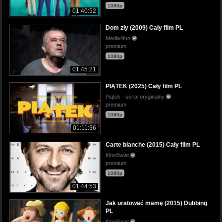
1080p
01:40:52
Dom zły (2009) Cały film PL
Media4fun
premium
1080p
01:45:21
PIĄTEK (2025) Cały film PL
Piątek - serial oryginalny
premium
1080p
01:11:36
Carte blanche (2015) Cały film PL
KinoSwiat
premium
1080p
01:44:53
Jak uratować mamę (2015) Dubbing
PL
KinoSwiat