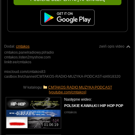
Dodał:
cmtakos
zwiń opis video
cmtakos.panelradiowy.pl/radio
cmtakos.listen2myshow.com
linktr.ee/cmtakos
mixcloud.com/cmtakos83
castbox.fm/channel/CMTAKOS-RADIO-MUZYKA-PODCAST-id4918320
W katalogu:
CMTAKOS RADIO MUZYKA PODCAST
[youtube.com/cmtakos]
Następne wideo:
POLSKIE KAWAŁKI I HIP HOP POP
cmtakos
01:06:19