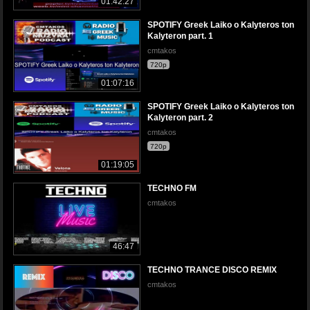
01:42:27
SPOTIFY Greek Laiko o Kalyteros ton
Kalyteron part. 1
cmtakos
720p
01:07:16
SPOTIFY Greek Laiko o Kalyteros ton
Kalyteron part. 2
cmtakos
720p
01:19:05
TECHNO FM
cmtakos
46:47
TECHNO TRANCE DISCO REMIX
cmtakos