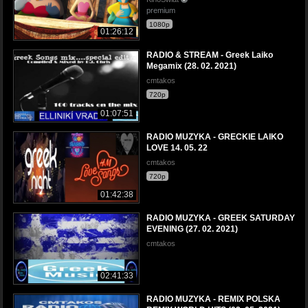
premium
1080p
01:26:12
RADIO & STREAM - Greek Laiko
Megamix (28. 02. 2021)
cmtakos
720p
01:07:51
RADIO MUZYKA - GRECKIE LAIKO
LOVE 14. 05. 22
cmtakos
720p
01:42:38
RADIO MUZYKA - GREEK SATURDAY
EVENING (27. 02. 2021)
cmtakos
02:41:33
RADIO MUZYKA - REMIX POLSKA