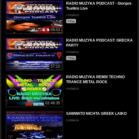
RADIO MUZYKA PODCAST - Giorgos
Tsalikis Live
cmtakos
720p
58:03
RADIO MUZYKA PODCAST: GRECKA
PARTY
cmtakos
720p
57:15
RADIO MUZYKA REMIX TECHNO
TRANCE METAL ROCK
cmtakos
02:46:35
SAWWATO NICHTA GREEK LAIKO
cmtakos