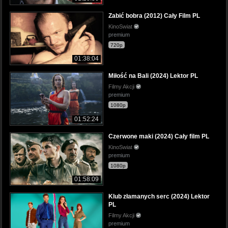
Zabić bobra (2012) Cały Film PL
KinoSwiat
premium
720p
01:38:04
Miłość na Bali (2024) Lektor PL
Filmy Akcji
premium
1080p
01:52:24
Czerwone maki (2024) Cały film PL
KinoSwiat
premium
1080p
01:58:09
Klub złamanych serc (2024) Lektor
PL
Filmy Akcji
premium