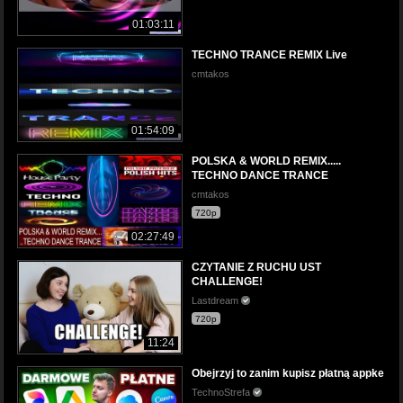
01:03:11
TECHNO TRANCE REMIX Live
cmtakos
01:54:09
POLSKA & WORLD REMIX.....
TECHNO DANCE TRANCE
cmtakos
720p
02:27:49
CZYTANIE Z RUCHU UST
CHALLENGE!
Lastdream
720p
11:24
Obejrzyj to zanim kupisz płatną appke
TechnoStrefa