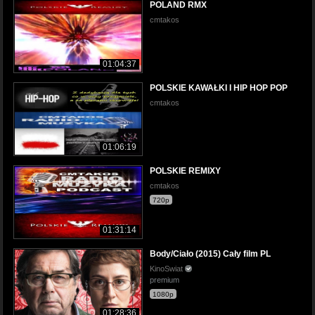
POLAND RMX
cmtakos
01:04:37
POLSKIE KAWAŁKI I HIP HOP POP
cmtakos
01:06:19
POLSKIE REMIXY
cmtakos
720p
01:31:14
Body/Ciało (2015) Cały film PL
KinoSwiat
premium
1080p
01:28:36