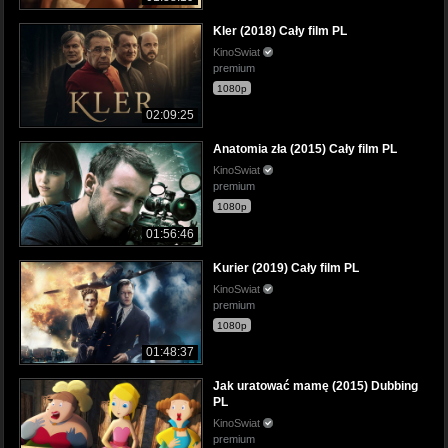
Kler (2018) Cały film PL
KinoSwiat
premium
1080p
02:09:25
Anatomia zła (2015) Cały film PL
KinoSwiat
premium
1080p
01:56:46
Kurier (2019) Cały film PL
KinoSwiat
premium
1080p
01:48:37
Jak uratować mamę (2015) Dubbing
PL
KinoSwiat
premium