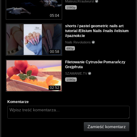
MateuszKrautwurst
1080p
05:04
shorts / pastel geometric nails art
tutorial /Elisium Nails #nails #elisium
#paznokcie
Nails Revolutions
480p
00:58
Filetowanie Cytrusów Pomarańczy
Grejpfruta
SZAMANIE.TV
1080p
02:52
Komentarze
Zamieść komentarz