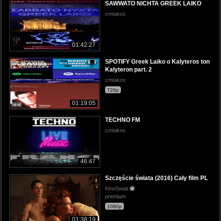
SAWWATO NICHTA GREEK LAIKO
cmtakos
01:42:27
SPOTIFY Greek Laiko o Kalyteros ton
Kalyteron part. 2
cmtakos
720p
01:19:05
TECHNO FM
cmtakos
46:47
Szczęście świata (2016) Cały film PL
KinoSwiat
premium
1080p
01:38:19