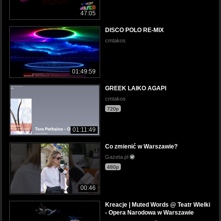
47:05
DISCO POLO RE-MIX
cmtakos
01:49:59
GREEK LAIKO AGAPI
cmtakos
720p
01:11:49
Co zmienić w Warszawie?
Gazeta.pl
480p
00:46
Kreacje | Muted Words @ Teatr Wielki
- Opera Narodowa w Warszawie