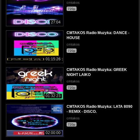
cmtakos
720p
27:04
CMTAKOS Radio Muzyka: DANCE -
HOUSE
cmtakos
720p
01:15:26
CMTAKOS Radio Muzyka: GREEK
NIGHT LAIKO
cmtakos
720p
01:32:23
CMTAKOS Radio Muzyka: LATA 8090
- REMIX - DISCO.
cmtakos
720p
02:00:00