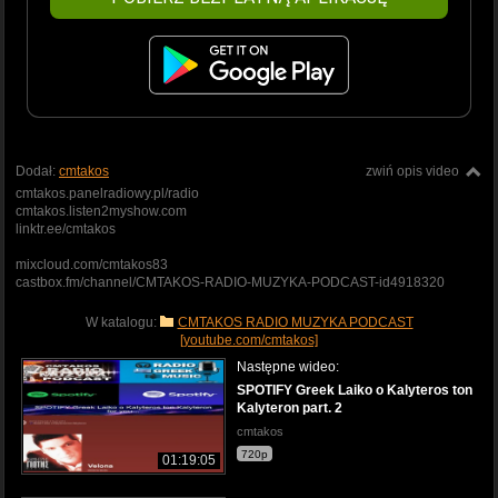
Dodał:
cmtakos
zwiń opis video
cmtakos.panelradiowy.pl/radio
cmtakos.listen2myshow.com
linktr.ee/cmtakos
mixcloud.com/cmtakos83
castbox.fm/channel/CMTAKOS-RADIO-MUZYKA-PODCAST-id4918320
W katalogu:
CMTAKOS RADIO MUZYKA PODCAST
[youtube.com/cmtakos]
Następne wideo:
SPOTIFY Greek Laiko o Kalyteros ton
Kalyteron part. 2
cmtakos
720p
01:19:05