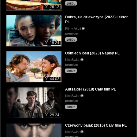
1080p
01:26:12
Dobra, zła dziewczyna (2022) Lektor
PL
Filmy Akcji
premium
1080p
01:19:24
Uśmiech losu (2023) Napisy PL
KinoSwiat
premium
1080p
01:44:03
Autsajder (2018) Cały film PL
KinoSwiat
premium
1080p
01:29:24
Czerwony pająk (2015) Cały film PL
KinoSwiat
premium