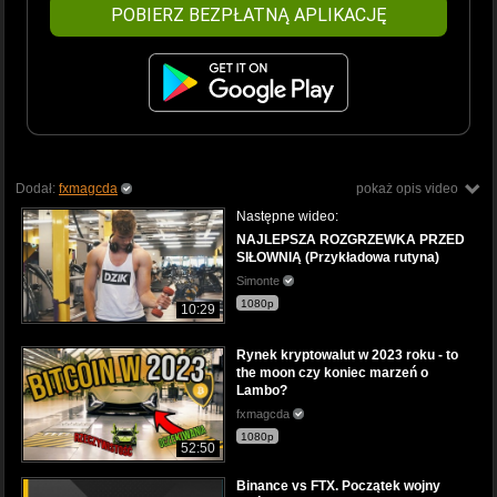
POBIERZ BEZPŁATNĄ APLIKACJĘ
Dodał:
fxmagcda
pokaż opis video
Następne wideo:
NAJLEPSZA ROZGRZEWKA PRZED
SIŁOWNIĄ (Przykładowa rutyna)
Simonte
1080p
10:29
Rynek kryptowalut w 2023 roku - to
the moon czy koniec marzeń o
Lambo?
fxmagcda
1080p
52:50
Binance vs FTX. Początek wojny