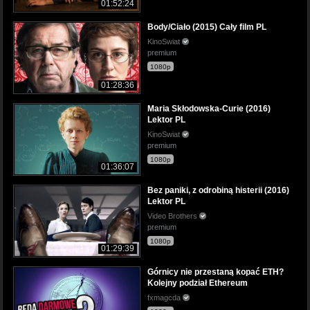
01:52:24
Body/Ciało (2015) Cały film PL
KinoSwiat
premium
1080p
01:28:36
Maria Skłodowska-Curie (2016)
Lektor PL
KinoSwiat
premium
1080p
01:36:07
Bez paniki, z odrobiną histerii (2016)
Lektor PL
Video Brothers
premium
1080p
01:29:39
Górnicy nie przestaną kopać ETH?
Kolejny podział Ethereum
fxmagcda