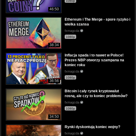
1080p
46:50
Ethereum i The Merge - spore ryzyko i
wielka szansa
fxmagcda
1080p
38:34
Inflacja spada i to nawet w Polsce!
Prezes NBP otworzy szampana na
koniec roku
fxmagcda
1080p
36:56
Bitcoin i cały rynek kryptowalut
rosną, ale czy to koniec problemów?
fxmagcda
1080p
34:50
Rynki dyskontują koniec wojny?
fxmagcda