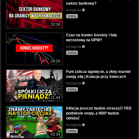
sektor bankowy?
fxmagcda
1080p
33:39
Czas na koniec korekty i falę
wzrostową na GPW?
fxmagcda
1080p
29:24
Funt zalicza tąpnięcie, a złoty martwi
swoją siłą | Kolacja przy świecach
fxmagcda
1080p
21:44
Inflacja jeszcze będzie straszyć! FED
podniesie stopy, a NBP będzie
obniżać
fxmagcda
1080p
43:34