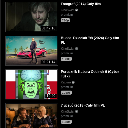
Fotograf (2014) Cały film
KinoSwiat
premium
720p
01:47:16
Budda. Dzieciak '98 (2024) Cały film
PL
KinoSwiat
premium
1080p
01:21:14
Porucznik Kabura Odcinek 9 (Cyber
Tusk)
Kabura
premium
1080p
10:40
7 uczuć (2018) Cały film PL
KinoSwiat
premium
1080p