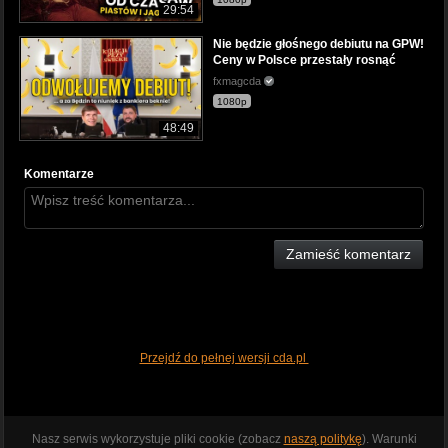
29:54
Nie będzie głośnego debiutu na GPW!
Ceny w Polsce przestały rosnąć
fxmagcda
1080p
48:49
Komentarze
Zamieść komentarz
Przejdź do pełnej wersji cda.pl
Nasz serwis wykorzystuje pliki cookie (zobacz
naszą politykę
). Warunki