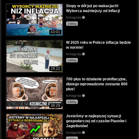
Stopy w dół już po wakacjach!
Wyborca ważniejszy od inflacji
fxmagcda
1080p
43:01
W 2025 roku w Polsce inflacja będzie
w normie!
fxmagcda
1080p
28:22
700 plus to działanie proinflacyjne,
dlatego wprowadzone zostanie 800
plus!
fxmagcda
1080p
38:29
Jesteśmy w najlepszej sytuacji
gospodarczej od czasów Piastów i
Jagiellonów!
fxmagcda
1080p