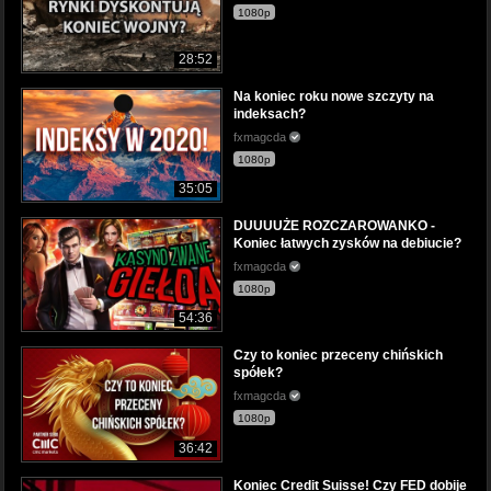
1080p
28:52
Na koniec roku nowe szczyty na
indeksach?
fxmagcda
1080p
35:05
DUUUUŻE ROZCZAROWANKO -
Koniec łatwych zysków na debiucie?
fxmagcda
1080p
54:36
Czy to koniec przeceny chińskich
spółek?
fxmagcda
1080p
36:42
Koniec Credit Suisse! Czy FED dobije