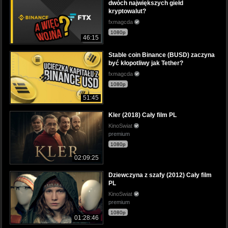
dwóch największych giełd
kryptowalut?
fxmagcda
1080p
46:15
Stable coin Binance (BUSD) zaczyna
być kłopotliwy jak Tether?
fxmagcda
1080p
51:45
Kler (2018) Cały film PL
KinoSwiat
premium
1080p
02:09:25
Dziewczyna z szafy (2012) Cały film
PL
KinoSwiat
premium
1080p
01:28:46