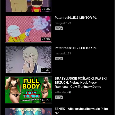
24:36
Patariro S01E16 LEKTOR PL
margaslo123
480p
24:36
Patariro S01E12 LEKTOR PL
margaslo123
480p
24:37
BRAZYLIJSKIE POŚLADKI, PŁASKI
BRZUCH, Piękne Nogi, Plecy,
Ramiona - Cały Trening w Domu
WKondycji
720p
42:27
ZENEK - Albo grubo albo wcale (klip)
*6*