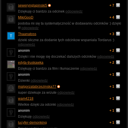
sewerynglapinski5
+ 7
Dziękuję ci bardzo za odcinek
odpowiedz
MikiGooD
+ 4
podoba mi się ta systematyczność w dodawaniu odcinków :) dzięki
!!!
odpowiedz
Thaanatoss
+ 3
dzieki sliczne za dodanie tych odcinkow wspaniala Tordarus :)
odpowiedz
anonim
+ 2
Dzięki i nie mogę się doczekać dalszych odcinków
odpowiedz
edyta-truskawka
+ 2
Dziękuję ci bardzo za film i tłumaczenie
odpowiedz
anonim
+ 1
Dzienki
odpowiedz
malgorzatabrzezinska77
+ 1
super dziekuje za wrzute
odpowiedz
wam4218
+ 1
Wielkie dzięki za odcinki
odpowiedz
anonim
+ 1
Dziękuję
odpowiedz
lucyfer-demonking
+ 1