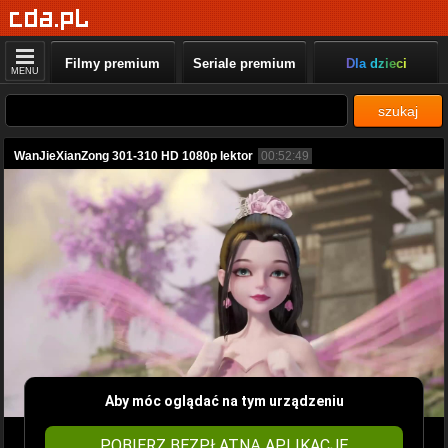
Filmy premium
Seriale premium
Dla dzieci
MENU
szukaj
WanJieXianZong 301-310 HD 1080p lektor
00:52:49
Aby móc oglądać na tym urządzeniu
POBIERZ BEZPŁATNĄ APLIKACJĘ