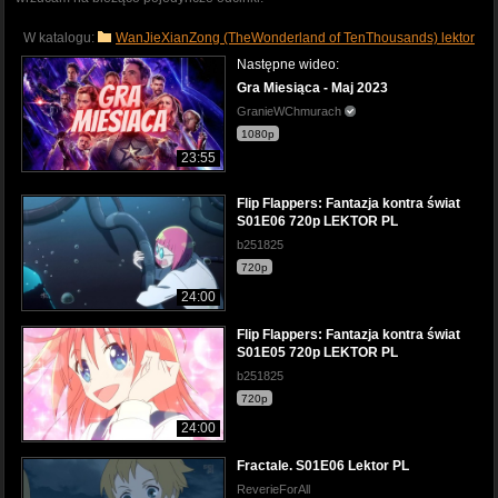
W katalogu:
WanJieXianZong (TheWonderland of TenThousands) lektor
Następne wideo:
Gra Miesiąca - Maj 2023
GranieWChmurach
1080p
23:55
Flip Flappers: Fantazja kontra świat
S01E06 720p LEKTOR PL
b251825
720p
24:00
Flip Flappers: Fantazja kontra świat
S01E05 720p LEKTOR PL
b251825
720p
24:00
Fractale. S01E06 Lektor PL
ReverieForAll