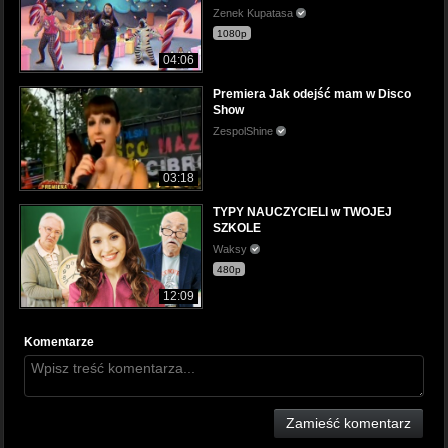
Zenek Kupatasa
1080p
04:06
Premiera Jak odejść mam w Disco
Show
ZespolShine
03:18
TYPY NAUCZYCIELI w TWOJEJ
SZKOLE
Waksy
480p
12:09
Komentarze
Zamieść komentarz