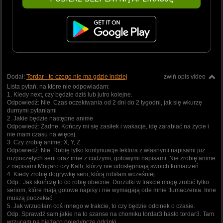
Dodał:
Tordar - to czego nie ma gdzie indziej
zwiń opis video
Lista pytań, na które nie odpowiadam:
1. Kiedy next, czy będzie dziś lub jutro kolejne.
Odpowiedź: Nie. Czas oczekiwania od 2 dni do 2 tygodni, jak się wkurzę
durnymi pytaniami
2. Jakie będzie następne anime
Odpowiedź: Żadne. Kończy mi się zasiłek i wakacje, idę zarabiać na życie i
nie mam czasu na więcej.
3. Czy zrobię anime: X, Y, Z.
Odpowiedź: Nie. Robię tylko kontynuacje lektora z własnymi napisami już
rozpoczętych serii oraz inne z cudzymi, gotowymi napisami. Nie zrobię anime
z napisami Mogaro czy Kath, którzy nie udostępniają swoich tłumaczeń.
4. Kiedy zrobię dogrywkę serii, którą robiłam wcześniej.
Odp.: Jak skończę to co robię obecnie. Dorzutki w trakcie mogę zrobić tylko
seriom, które mają gotowe napisy i nie wymagają ode mnie tłumaczenia. Inne
muszą poczekać.
5. Jak wrzuciłam coś innego w trakcie, to czy będzie odcinek o czasie.
Odp. Sprawdź sam jakie na to szanse na chomiku tordar3 hasło tordar3. Tam
wrzucam na bieżąco pojedyncze odcinki.