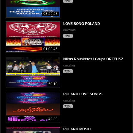
720p
03:59:53
LOVE SONG POLAND
cmtakos
720p
01:03:45
Nikos Rousketos i Grupa ORFEUSZ
cmtakos
720p
50:10
POLAND LOVE SONGS
cmtakos
720p
42:39
POLAND MUSIC