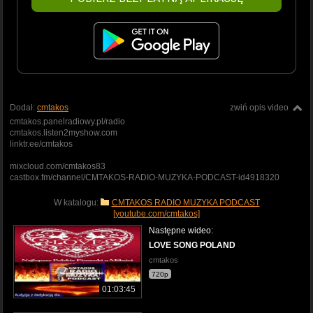
Dodał:
cmtakos
zwiń opis video
cmtakos.panelradiowy.pl/radio
cmtakos.listen2myshow.com
linktr.ee/cmtakos
mixcloud.com/cmtakos83
castbox.fm/channel/CMTAKOS-RADIO-MUZYKA-PODCAST-id4918320
W katalogu:
CMTAKOS RADIO MUZYKA PODCAST
[youtube.com/cmtakos]
Następne wideo:
LOVE SONG POLAND
cmtakos
720p
01:03:45