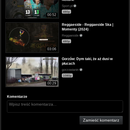
Sport.pl
480p
00:52
Reggaeside - Reggaeside Ska |
Momenty (2024)
Reggaeside
480p
03:06
Gorzów: Dym taki, że aż dusi w
płucach
gorzowianin
1080p
00:29
Komentarze
Zamieść komentarz