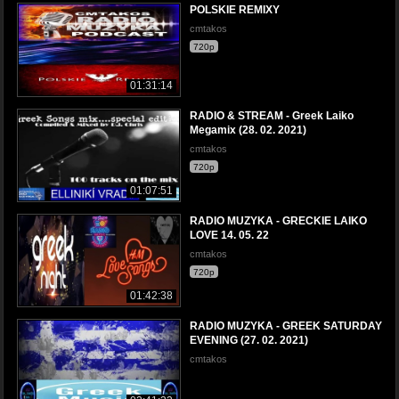
POLSKIE REMIXY
cmtakos
720p
01:31:14
RADIO & STREAM - Greek Laiko
Megamix (28. 02. 2021)
cmtakos
720p
01:07:51
RADIO MUZYKA - GRECKIE LAIKO
LOVE 14. 05. 22
cmtakos
720p
01:42:38
RADIO MUZYKA - GREEK SATURDAY
EVENING (27. 02. 2021)
cmtakos