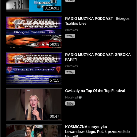
01:36:01
RADIO MUZYKA PODCAST - Giorgos
Tsalikis Live
cmtakos
720p
58:03
RADIO MUZYKA PODCAST: GRECKA
PARTY
cmtakos
720p
57:15
Gwiazdy na Top Of the Top Festival
Plotek.pl
480p
00:47
KOSMICZNA statystyka
Lewandowskiego. Polak przeszedł do
historii!