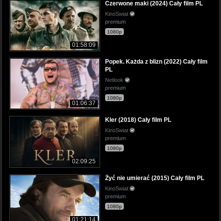
Czerwone maki (2024) Cały film PL
KinoSwiat
premium
1080p
01:58:09
Popek. Każda z blizn (2022) Cały film
PL
Netlook
premium
1080p
01:06:37
Kler (2018) Cały film PL
KinoSwiat
premium
1080p
02:09:25
Żyć nie umierać (2015) Cały film PL
KinoSwiat
premium
1080p
01:21:14