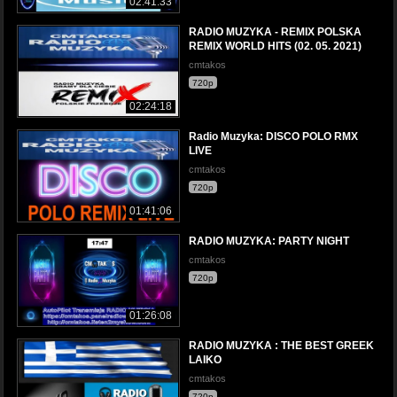
02:41:33
RADIO MUZYKA - REMIX POLSKA
REMIX WORLD HITS (02. 05. 2021)
cmtakos
720p
02:24:18
Radio Muzyka: DISCO POLO RMX
LIVE
cmtakos
720p
01:41:06
RADIO MUZYKA: PARTY NIGHT
cmtakos
720p
01:26:08
RADIO MUZYKA : THE BEST GREEK
LAIKO
cmtakos
720p