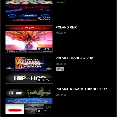
cmtakos
01:00:36
POLAND RMX
cmtakos
01:04:37
POLSKA HIP-HOP & POP
cmtakos
720p
01:43:56
POLSKIE KAWAŁKI I HIP HOP POP
cmtakos
01:06:19