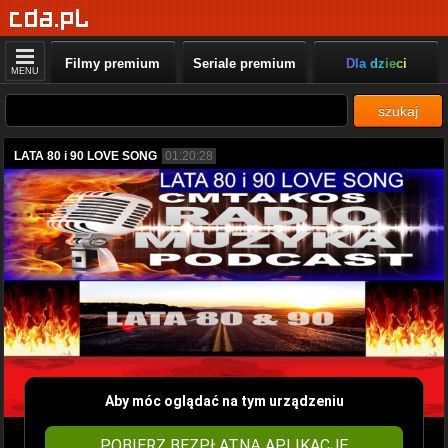
Filmy premium
Seriale premium
Dla dzieci
MENU
szukaj
LATA 80 i 90 LOVE SONG
01:20:28
Aby móc oglądać na tym urządzeniu
POBIERZ BEZPŁATNĄ APLIKACJĘ