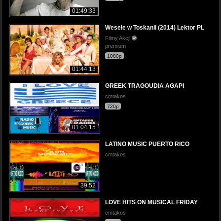
01:49:33
Wesele w Toskanii (2014) Lektor PL
Filmy Akcji
premium
1080p
01:44:13
GREEK TRAGOUDIA AGAPI
cmtakos
720p
01:04:15
LATINO MUSIC PUERTO RICO
cmtakos
39:52
LOVE HITS ON MUSICAL FRIDAY
cmtakos