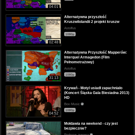
04:01
Alternatywna przyszłość
Kruszwilolandii 2 projekt kruszw
Astolfus
1080p
02:48
Alternatywna Przyszłość Mapperów:
Interquel Armagedon (Film
Pełnometrażowy)
Astolfus
1080p
31:13
Krywań - Motyl usiadł zapachniało
(Koncert Śląska Gala Biesiadna 2013)
HD
Box-Music
1080p
04:52
Mołdawia na weekend - czy jest
bezpiecznie?
Podroze_trenera