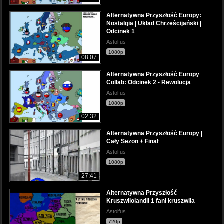
Alternatywna Przyszłość Europy:
Nostalgia | Układ Chrześcijański |
Odcinek 1
Astolfus
1080p
08:07
Alternatywna Przyszłość Europy
Collab: Odcinek 2 - Rewolucja
Astolfus
1080p
02:32
Alternatywna Przyszłość Europy |
Cały Sezon + Finał
Astolfus
1080p
27:41
Alternatywna Przyszłość
Kruszwilolandii 1 fani kruszwila
Astolfus
720p