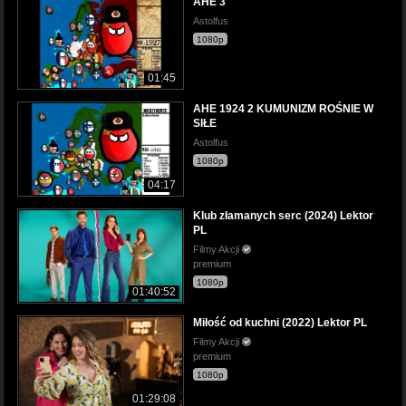
AHE 3
Astolfus
1080p
01:45
AHE 1924 2 KUMUNIZM ROŚNIE W
SIŁE
Astolfus
1080p
04:17
Klub złamanych serc (2024) Lektor
PL
Filmy Akcji
premium
1080p
01:40:52
Miłość od kuchni (2022) Lektor PL
Filmy Akcji
premium
1080p
01:29:08