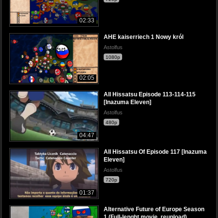
02:33
AHE kaiserriech 1 Nowy król
Astolfus
1080p
02:05
All Hissatsu Episode 113-114-115
[Inazuma Eleven]
Astolfus
480p
04:47
All Hissatsu Of Episode 117 [Inazuma
Eleven]
Astolfus
720p
01:37
Alternative Future of Europe Season
1 (Full-lenght movie, reupload)