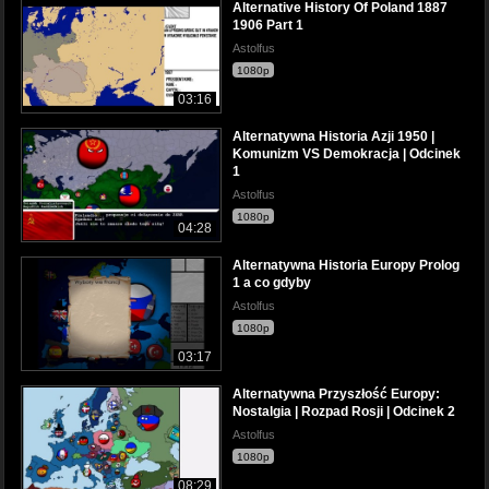
Alternative History Of Poland 1887
1906 Part 1
Astolfus
1080p
03:16
Alternatywna Historia Azji 1950 |
Komunizm VS Demokracja | Odcinek
1
Astolfus
1080p
04:28
Alternatywna Historia Europy Prolog
1 a co gdyby
Astolfus
1080p
03:17
Alternatywna Przyszłość Europy:
Nostalgia | Rozpad Rosji | Odcinek 2
Astolfus
1080p
08:29