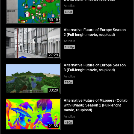
Astolfus
480p
55:19
Alternative Future of Europe Season
2 (Full-lenght movie, reupload)
Astolfus
1080p
27:29
Alternative Future of Europe Season
3 (Full-lenght movie, reupload)
Astolfus
720p
33:20
Alternative Future of Mappers (Collab
with Kwasu) Season 1 (Full-lenght
movie, reupload)
Astolfus
480p
21:55