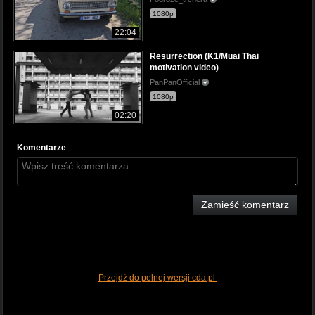
1080p
22:04
Resurrection (K1/Muai Thai
motivation video)
PanPanOfficial
1080p
02:20
Komentarze
Zamieść komentarz
Przejdź do pełnej wersji cda.pl