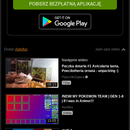
POBIERZ BEZPŁATNĄ APLIKACJĘ
Dodał:
Astolfus
zwiń opis video
Następne wideo:
Paczka dotarła #1 Avicularia laeta,
Poecilotheria ornata - unpacking :)
PtasznikiZajaca
720p
08:15
/NEW/ MY POKEMON TEAM | GEN 1-8
| If I was in Anime!!!
Astolfus
1080p
15:05