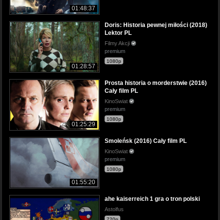
01:48:37
Doris: Historia pewnej miłości (2018)
Lektor PL
Filmy Akcji
premium
1080p
01:28:57
Prosta historia o morderstwie (2016)
Cały film PL
KinoSwiat
premium
1080p
01:25:29
Smoleńsk (2016) Cały film PL
KinoSwiat
premium
1080p
01:55:20
ahe kaiserreich 1 gra o tron polski
Astolfus
720p