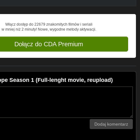
Włącz dostęp do 22679 znakomitych filmów i seriali
w mniej niż 2 minuty! Nowe, wygodne metody aktywacji.
Dołącz do CDA Premium
ope Season 1 (Full-lenght movie, reupload)
Dodaj komentarz