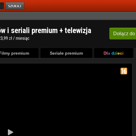
ów i seriali premium + telewizja
Dołącz
do
3,99 zł / miesiąc
Filmy premium
Seriale premium
Dla dzieci