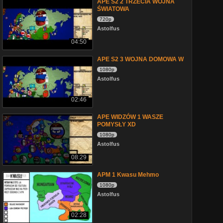
APE S2 2 TRZECIA WOJNA
ŚWIATOWA
720p
Astolfus
04:50
APE S2 3 WOJNA DOMOWA W
1080p
Astolfus
02:46
APE WIDZÓW 1 WASZE
POMYSŁY XD
1080p
Astolfus
08:29
APM 1 Kwasu Mehmo
1080p
Astolfus
02:28