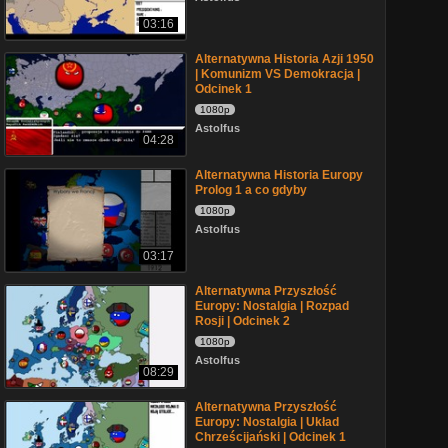
03:16
Alternatywna Historia Azji 1950
| Komunizm VS Demokracja |
Odcinek 1
1080p
Astolfus
04:28
Alternatywna Historia Europy
Prolog 1 a co gdyby
1080p
Astolfus
03:17
Alternatywna Przyszłość
Europy: Nostalgia | Rozpad
Rosji | Odcinek 2
1080p
Astolfus
08:29
Alternatywna Przyszłość
Europy: Nostalgia | Układ
Chrześcijański | Odcinek 1