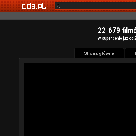
2
2
6
7
9
film
w super cenie już od 2
Strona główna