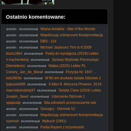
03:33
Ostatnio komentowane:
Wojna światów - War of the Worlds
anonim
skomentował
(2025) lektor
Współczuję żołnierzom! Kompromitacja
anonim
skomentował
Sobkowiak-Czarneckiej u terytorialsów
DBS - 116
anonim
skomentował
Michael Jacksons This Is It 2009
anonim
skomentował
(Lektor PL)
krulu1964
Pokój do wynajęcia (2019) Lektor
skomentował
PL
n-hachenberg
Sprawy Wydziału Pierwszego
skomentował
S01E07 Lektor PL
Diemetenoc
Małpa (2025) Lektor PL
skomentował
Cezary_Jan_de_Marat
Pozycja Nr. 1847 ...
skomentował
13/03/2026 ...
kat1983to
W 80 dni dookoła świata Odcinek 2
skomentował
tygrysek896
X-Men 9. Mroczna Phoenix. 2019.
skomentował
[Lektor PL]
marcinkolodziej47
Święta Clare (2024) Lektor
skomentował
PL
Joseph_Seed
Uderzenie Odcinek 1
skomentował
xjaqxudp
Sila odnaleźć przeznaczenie odc
skomentował
106
Szwagry - Odcinek 52
anonim
skomentował
Współczuję żołnierzom! Kompromitacja
anonim
skomentował
Sobkowiak-Czarneckiej u terytorialsów
szarnuh
Wybuch (1981)
skomentował
Partia Razem z Inżynierami.
anonim
skomentował