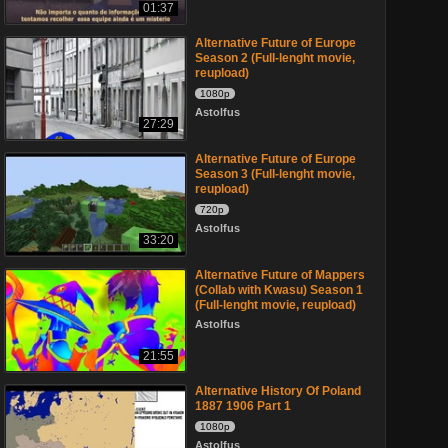
01:37
Alternative Future of Europe
Season 2 (Full-lenght movie,
reupload)
1080p
Astolfus
27:29
Alternative Future of Europe
Season 3 (Full-lenght movie,
reupload)
720p
Astolfus
33:20
Alternative Future of Mappers
(Collab with Kwasu) Season 1
(Full-lenght movie, reupload)
Astolfus
21:55
Alternative History Of Poland
1887 1906 Part 1
1080p
Astolfus