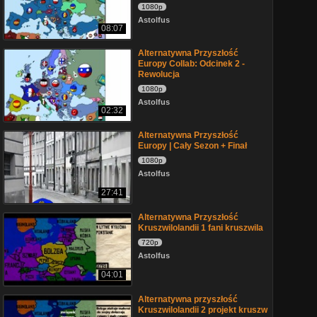
1080p
Astolfus
08:07
Alternatywna Przyszłość
Europy Collab: Odcinek 2 -
Rewolucja
1080p
Astolfus
02:32
Alternatywna Przyszłość
Europy | Cały Sezon + Finał
1080p
Astolfus
27:41
Alternatywna Przyszłość
Kruszwilolandii 1 fani kruszwila
720p
Astolfus
04:01
Alternatywna przyszłość
Kruszwilolandii 2 projekt kruszw