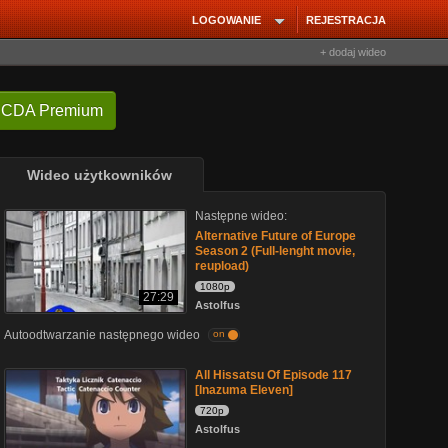
LOGOWANIE
REJESTRACJA
+ dodaj wideo
 CDA Premium
Wideo użytkowników
Następne wideo:
Alternative Future of Europe
Season 2 (Full-lenght movie,
reupload)
1080p
27:29
Astolfus
Autoodtwarzanie następnego wideo
on
All Hissatsu Of Episode 117
[Inazuma Eleven]
720p
Astolfus