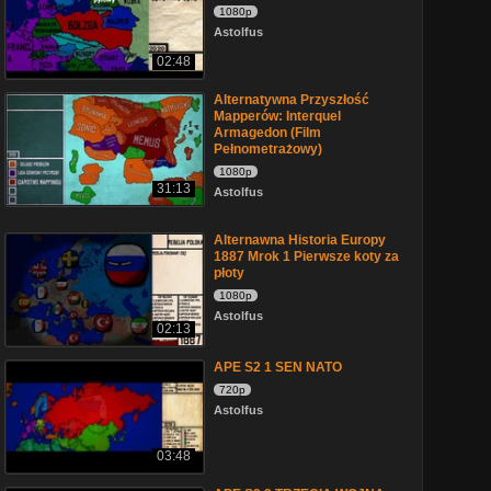
1080p
Astolfus
02:48
Alternatywna Przyszłość
Mapperów: Interquel
Armagedon (Film
Pełnometrażowy)
1080p
31:13
Astolfus
Alternawna Historia Europy
1887 Mrok 1 Pierwsze koty za
płoty
1080p
Astolfus
02:13
APE S2 1 SEN NATO
720p
Astolfus
03:48