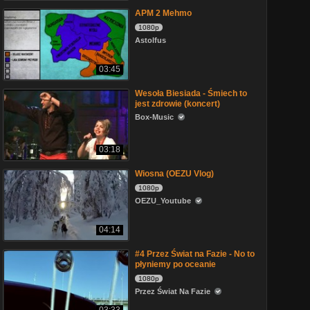
APM 2 Mehmo
1080p
Astolfus
03:45
Wesoła Biesiada - Śmiech to
jest zdrowie (koncert)
Box-Music
03:18
Wiosna (OEZU Vlog)
1080p
OEZU_Youtube
04:14
#4 Przez Świat na Fazie - No to
płyniemy po oceanie
1080p
Przez Świat Na Fazie