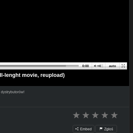
0:00
auto
ll-lenght movie, reupload)
 dystrybutorów!
Embed
Zgłoś