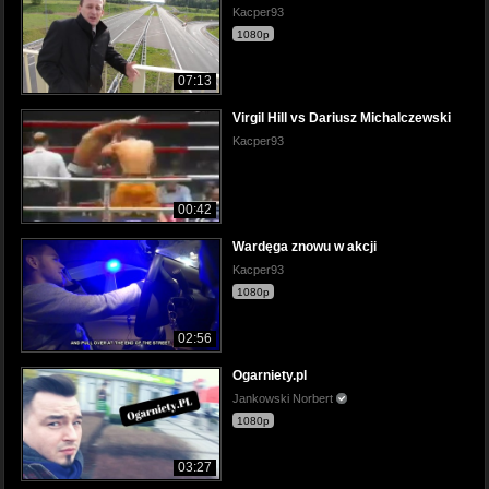
Kacper93
1080p
07:13
Virgil Hill vs Dariusz Michalczewski
Kacper93
00:42
Wardęga znowu w akcji
Kacper93
1080p
02:56
Ogarniety.pl
Jankowski Norbert
1080p
03:27