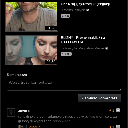
UK: Kraj językowej segregacji
uRbanWLondynie
480p
01:28
BLIZNY - Prosty makijaż na
HALLOWEEN
HiBeauty by Magdalena Maziak
1080p
02:39
Komentarze
Zamieść komentarz
anonim
+ 1
co ty dino pierdol... adamek rozniesie go w pyl nie wiem co ty za
glupoty tu wypisujesz.
odpowiedz
dino07
+ 1