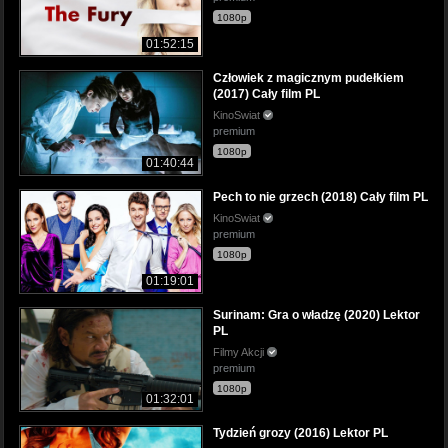
1080p
01:52:15
Człowiek z magicznym pudełkiem
(2017) Cały film PL
KinoSwiat
premium
1080p
01:40:44
Pech to nie grzech (2018) Cały film PL
KinoSwiat
premium
1080p
01:19:01
Surinam: Gra o władzę (2020) Lektor
PL
Filmy Akcji
premium
1080p
01:32:01
Tydzień grozy (2016) Lektor PL