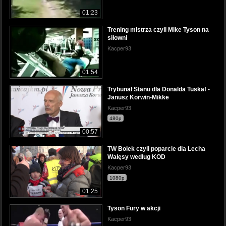
01:23
Trening mistrza czyli Mike Tyson na
siłowni
Kacper93
01:54
Trybunał Stanu dla Donalda Tuska! -
Janusz Korwin-Mikke
Kacper93
480p
00:57
TW Bolek czyli poparcie dla Lecha
Wałęsy według KOD
Kacper93
1080p
01:25
Tyson Fury w akcji
Kacper93