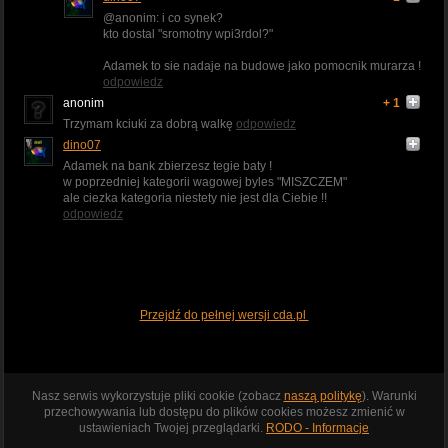
@anonim: i co synek?
kto dostal "sromotny wpi3rdol?"
Adamek to sie nadaje na budowe jako pomocnik murarza !
odpowiedz
anonim
+ 1
Trzymam kciuki za dobrą walkę
odpowiedz
dino07
Adamek na bank zbierzesz tegie baty !
w poprzedniej kategorii wagowej byles "MISZCZEM"
ale ciezka kategoria niestety nie jest dla Ciebie !!
odpowiedz
Przejdź do pełnej wersji cda.pl
Nasz serwis wykorzystuje pliki cookie (zobacz
naszą politykę
). Warunki
przechowywania lub dostępu do plików cookies możesz zmienić w
ustawieniach Twojej przeglądarki.
RODO - Informacje