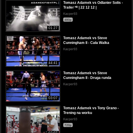
Tomasz Adamek vs Odlanier Solis -
Trailer ᴴᴰ | 22 12 12 |
Kacper93
480p
01:27
Tomasz Adamek vs Steve
Cunningham II - Cała Walka
Kacper93
44:41
Tomasz Adamek vs Steve
Cunningham II - Druga runda
Kacper93
03:07
Tomasz Adamek vs Tony Grano -
Trening na worku
Kacper93
720p