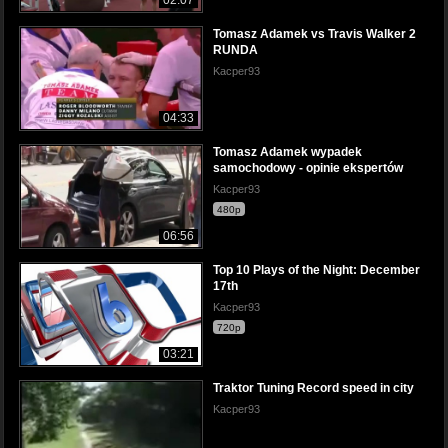
02:07
Tomasz Adamek vs Travis Walker 2
RUNDA
Kacper93
04:33
Tomasz Adamek wypadek
samochodowy - opinie ekspertów
Kacper93
480p
06:56
Top 10 Plays of the Night: December
17th
Kacper93
720p
03:21
Traktor Tuning Record speed in city
Kacper93