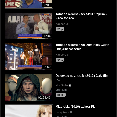
03:01
Tomasz Adamek vs Artur Szpilka -
Face to face
Kacper93
720p
00:34
Tomasz Adamek vs Dominick Guinn -
Oficjalne ważenie
Kacper93
720p
02:50
Dziewczyna z szafy (2012) Cały film
PL
KinoSwiat
premium
1080p
01:28:46
Mizofobia (2016) Lektor PL
Filmy Akcji
premium