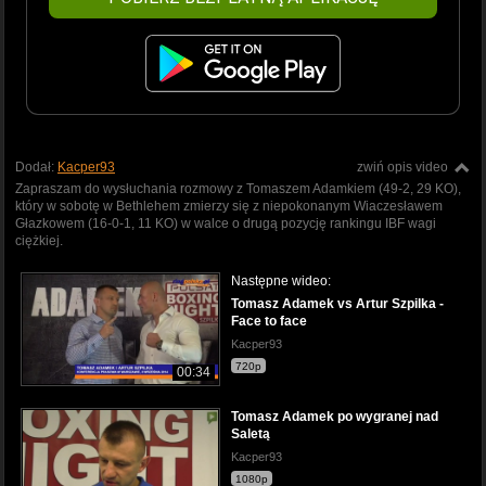
Dodał:
Kacper93
zwiń opis video
Zapraszam do wysłuchania rozmowy z Tomaszem Adamkiem (49-2, 29 KO),
który w sobotę w Bethlehem zmierzy się z niepokonanym Wiaczesławem
Głazkowem (16-0-1, 11 KO) w walce o drugą pozycję rankingu IBF wagi
ciężkiej.
Następne wideo:
Tomasz Adamek vs Artur Szpilka -
Face to face
Kacper93
720p
00:34
Tomasz Adamek po wygranej nad
Saletą
Kacper93
1080p