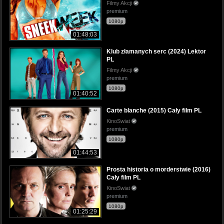
Filmy Akcji
premium
1080p
01:48:03
Klub złamanych serc (2024) Lektor
PL
Filmy Akcji
premium
1080p
01:40:52
Carte blanche (2015) Cały film PL
KinoSwiat
premium
1080p
01:44:53
Prosta historia o morderstwie (2016)
Cały film PL
KinoSwiat
premium
1080p
01:25:29