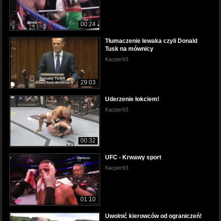
00:24
Tłumaczenie lewaka czyli Donald
Tusk na mównicy
Kacper93
29:03
Uderzenie łokciem!
Kacper93
00:32
UFC - Krwawy sport
Kacper93
01:10
Uwolnić kierowców od ograniczeń!