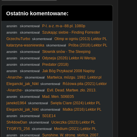
Ostatnio komentowane:
P-l. a-z. m-a--88.pl. 1080p
anonim
skomentował
Szukając siebie - Finding Forrester
anonim
skomentował
(Dramat obyczajowy, 2000) lektor
GrzechuTurbo
Olimp w ogniu (2013) Lektor PL
skomentował
katarzyna-wasniewska
Próba (2018) Lektor PL
skomentował
Słownik snów - The Sleeping
anonim
skomentował
Dictionary (2003) Lektor
Odyseja (2026) Lektor AI Wersja
anonim
skomentował
Kinowa
Predator (2018)
anonim
skomentował
Jak Bóg Przykazał 2008 Napisy
anonim
skomentował
-Anarche-
Martwica. mózgu. 1992. Lektor.pl
skomentował
Elegancki_jak_Nikt
Różowa piła (2021) Lektor
skomentował
PL
-Anarche-
Evil. Dead. Martwe. zło. 2013.
skomentował
Lektor.pl
Mad. Men. S06E05
anonim
skomentował
janekd1964
Święta Clare (2024) Lektor PL
skomentował
Elegancki_jak_Nikt
Matka (2016) Lektor PL
skomentował
S01E14
anonim
skomentował
Sh4dowDan
Ucieczka (2023) Lektor PL
skomentował
TYGRYS_256
Medium (2021) Lektor PL
skomentował
Sunshine. W. stronę. słońca. 2007.
anonim
skomentował