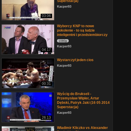
Superstacja)
Kacper93
03:06
Wyborcy KNP to nowe
pokolenie - to są ludzie
inteligentni i przedsiembiorczy
1080p
Kacper93
04:17
Wystarczył jeden cios
Kacper93
00:31
Wyścig do Brukseli -
Przemysław Wipler, Artur
Dębski, Patryk Jaki (16 05 2014
Superstacja)
Kacper93
26:13
Władimir Kliczko vs Alexander