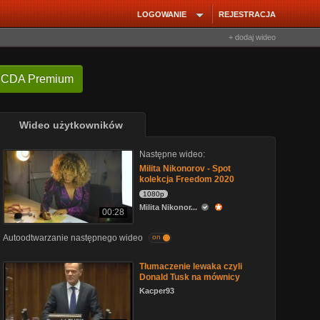
LOGOWANIE
REJESTRACJA
+ dodaj wideo
 CDA Premium
Wideo użytkowników
Następne wideo:
Milita Nikonorov - Spot
kolekcja Freedom 2020
1080p
Milita Nikonor...
00:28
Autoodtwarzanie następnego wideo
on
Tłumaczenie lewaka czyli
Donald Tusk na mównicy
Kacper93