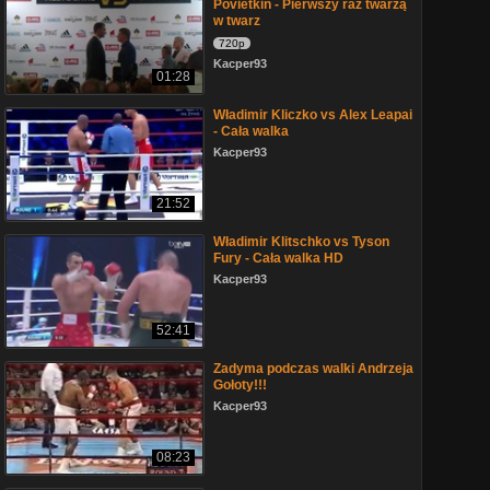
Povietkin - Pierwszy raz twarzą
w twarz
720p
Kacper93
01:28
Władimir Kliczko vs Alex Leapai
- Cała walka
Kacper93
21:52
Władimir Klitschko vs Tyson
Fury - Cała walka HD
Kacper93
52:41
Zadyma podczas walki Andrzeja
Gołoty!!!
Kacper93
08:23