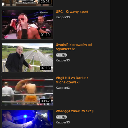
29:03
UFC - Krwawy sport
Kacper93
01:10
Uwolnić kierowców od
ograniczeń!
1080p
Kacper93
07:13
Virgil Hill vs Dariusz
Michalczewski
Kacper93
00:42
Wardęga znowu w akcji
1080p
Kacper93