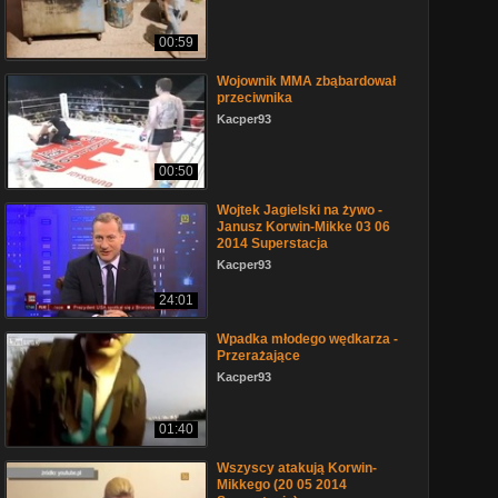
00:59
Wojownik MMA zbąbardował
przeciwnika
Kacper93
00:50
Wojtek Jagielski na żywo -
Janusz Korwin-Mikke 03 06
2014 Superstacja
Kacper93
24:01
Wpadka młodego wędkarza -
Przerażające
Kacper93
01:40
Wszyscy atakują Korwin-
Mikkego (20 05 2014