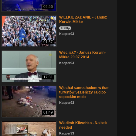
02:56
WIELKIE ZADANIE - Janusz
Korwin-Mikke
1080p
Kacper93
01:57
Więc jak? - Janusz Korwin-
Mikke 29 07 2014
Kacper93
17:31
Wjechał samochodem w tłum
turystów Szaleńczy rajd po
sopockim molo
Kacper93
01:49
Wladimir Klitschko - No belt
needed
Kacper93