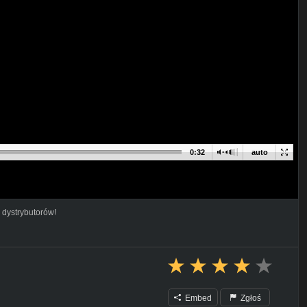
0:32
auto
 dystrybutorów!
Embed
Zgłoś