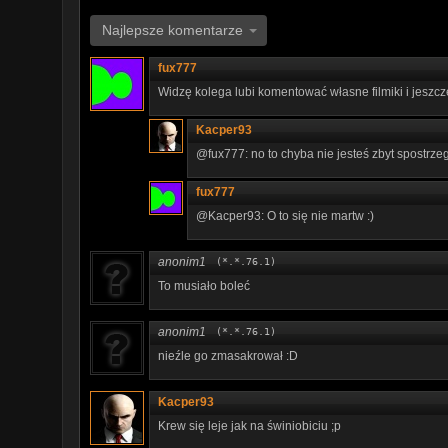
Najlepsze komentarze
fux777
Widzę kolega lubi komentować własne filmiki i jeszc
Kacper93
@fux777: no to chyba nie jesteś zbyt spostrze
fux777
@Kacper93: O to się nie martw :)
anonim1
(*.*.76.1)
To musiało boleć
anonim1
(*.*.76.1)
nieźle go zmasakrował :D
Kacper93
Krew się leje jak na świniobiciu ;p