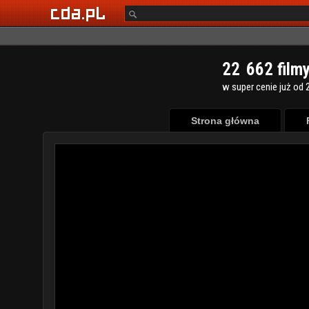
2
2
6
6
2
film
w super cenie już od 2
Strona główna