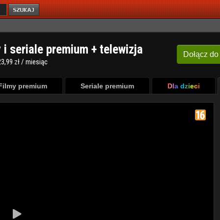
y i seriale premium + telewizja
Dołącz
do
3,99 zł / miesiąc
Filmy premium
Seriale premium
Dla dzieci