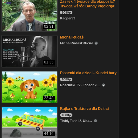
Zasiłek 4 tysiące dla eksposła?
Trwoga wśród Bandy Pięciorga!
1080p
Kacper93
02:31
Michał Rudaś
MichalRudasOfficial
01:35
Piosenki dla dzieci - Kundel bury
1080p
RosNutki TV - Piosenki...
23:48
Bajka o Traktorze dla Dzieci
1080p
Tishi, Tashi & Uba...
44:16