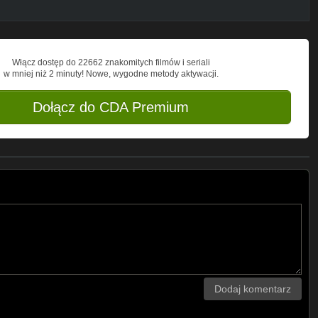
Włącz dostęp do 22662 znakomitych filmów i seriali
w mniej niż 2 minuty! Nowe, wygodne metody aktywacji.
Dołącz do CDA Premium
Dodaj komentarz