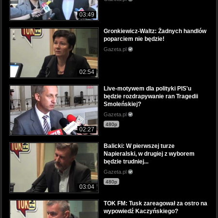
03:49
Gronkiewicz-Waltz: Żadnych handlów
poparciem nie będzie!
Gazeta.pl
02:54
Live-motywem dla polityki PIS'u
będzie rozdrapywanie ran Tragedii
Smoleńskiej?
Gazeta.pl
480p
02:27
Balicki: W pierwszej turze
Napieralski, w drugiej z wyborem
będzie trudniej...
Gazeta.pl
480p
03:04
TOK FM: Tusk zareagował za ostro na
wypowiedź Kaczyńskiego?