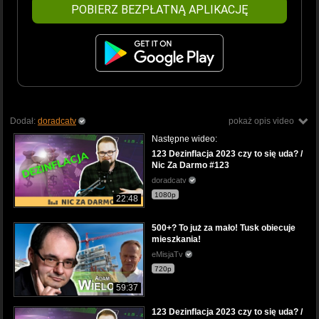
POBIERZ BEZPŁATNĄ APLIKACJĘ
Dodał:
doradcatv
pokaż opis video
Następne wideo:
123 Dezinflacja 2023 czy to się uda? /
Nic Za Darmo #123
doradcatv
1080p
22:48
500+? To już za mało! Tusk obiecuje
mieszkania!
eMisjaTv
720p
59:37
123 Dezinflacja 2023 czy to się uda? /