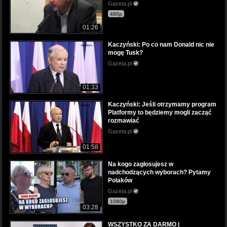
Gazeta.pl
480p
01:26
Kaczyński: Po co nam Donald nic nie
mogę Tusk?
Gazeta.pl
01:33
Kaczyński: Jeśli otrzymamy program
Platformy to będziemy mogli zacząć
rozmawiać
Gazeta.pl
01:58
Na kogo zagłosujesz w
nadchodzących wyborach? Pytamy
Polaków
Gazeta.pl
1080p
03:28
WSZYSTKO ZA DARMO |