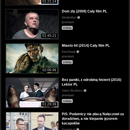
01:21:14
Dom zły (2009) Cały film PL
Media4fun
premium
1080p
01:45:21
Miasto 44 (2014) Cały film PL
KinoSwiat
premium
1080p
02:06:46
Bez paniki, z odrobiną histerii (2016)
Lektor PL
Video Brothers
premium
1080p
01:29:39
PiS: Podatnicy nie płacą Nałęczowi za
doradztwo, a nie klepanie jęzorem
kacapołów
Gazeta.pl