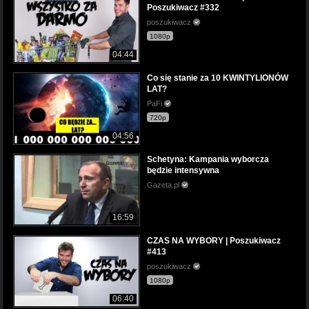
Poszukiwacz #332
poszukiwacz
1080p
04:44
Co się stanie za 10 KWINTYLIONÓW
LAT?
PaFi
720p
04:56
Schetyna: Kampania wyborcza
będzie intensywna
Gazeta.pl
16:59
CZAS NA WYBORY | Poszukiwacz
#413
poszukiwacz
1080p
06:40