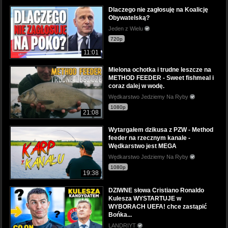
Dlaczego nie zagłosuję na Koalicję
Obywatelską?
Jeden z Wielu
720p
11:01
Mielona ochotka i trudne leszcze na
METHOD FEEDER - Sweet fishmeal i
coraz dalej w wodę.
Wędkarstwo Jedziemy Na Ryby
1080p
21:08
Wytargałem dzikusa z PZW - Method
feeder na rzecznym kanale -
Wędkarstwo jest MEGA
Wędkarstwo Jedziemy Na Ryby
1080p
19:38
DZIWNE słowa Cristiano Ronaldo
Kulesza WYSTARTUJE w
WYBORACH UEFA! chce zastąpić
Bońka...
LANDRIYT