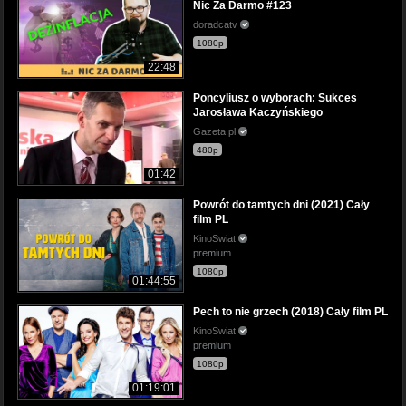
Nic Za Darmo #123
doradcatv
1080p
22:48
Poncyliusz o wyborach: Sukces
Jarosława Kaczyńskiego
Gazeta.pl
480p
01:42
Powrót do tamtych dni (2021) Cały
film PL
KinoSwiat
premium
1080p
01:44:55
Pech to nie grzech (2018) Cały film PL
KinoSwiat
premium
1080p
01:19:01