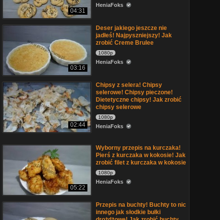
HeniaFoks
04:31
Deser jakiego jeszcze nie
jadłeś! Najpyszniejszy! Jak
zrobić Creme Brulee
1080p
HeniaFoks
03:16
Chipsy z selera! Chipsy
selerowe! Chipsy pieczone!
Dietetyczne chipsy! Jak zrobić
chipsy selerowe
1080p
02:44
HeniaFoks
Wyborny przepis na kurczaka!
Pierś z kurczaka w kokosie! Jak
zrobić filet z kurczaka w kokosie
1080p
HeniaFoks
05:22
Przepis na buchty! Buchty to nic
innego jak słodkie bułki
drożdżowe! Jak zrobić buchty