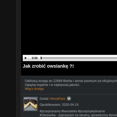
0:00
Jak zrobić owsiankę ?!
Odblokuj dostęp do 22689 filmów i seriali premium od oficjalnych
Oglądaj legalnie i w najlepszej jakości.
Włącz dostęp
Dodał:
HeniaFoks
Opublikowano: 2020-04-24
#przepismamy #heniafoks #przepisykulinarne
#Owsianka - zapraszam na idealny, sprawdzony #prze