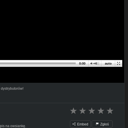
0:00
auto
 dystrybutorów!
Embed
Zgłoś
pis na owsiankę.