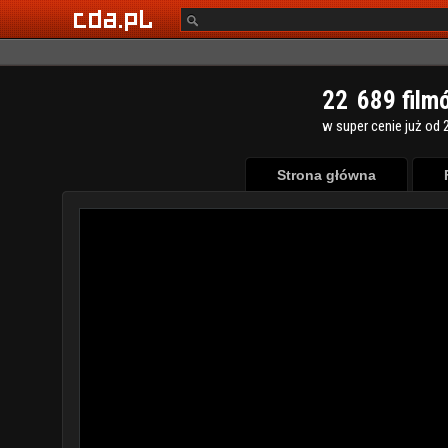
2
2
6
8
9
film
w super cenie już od 2
Strona główna