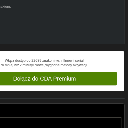
makiem.
Rv79hYq4yA/videos
Y
S9rY
8zg
Włącz dostęp do 22689 znakomitych filmów i seriali
x7I
w mniej niż 2 minuty! Nowe, wygodne metody aktywacji.
s
Dołącz do CDA Premium
3LwLlCWmv