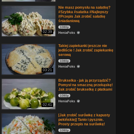
Nie masz pomysłu na sałatkę?
#Szybka #sałatka #Najlepszy
#Przepis Jak zrobić sałatkę
śniadaniową
1080p
02:39
HeniaFoks
Takiej zapiekanki jeszcze nie
jedliście ! Jak zrobić zapiekankę
serową
1080p
HeniaFoks
03:21
Brukselka - jak ją przyrządzić?
Pomysł na smaczną przekąskę!
Jak zrobić brukselkę z płatkami
1080p
HeniaFoks
02:41
[Jak zrobić surówkę z kapusty
pekińskiej] Tanio i pysznie.
Prosty przepis na surówkę!
1080p