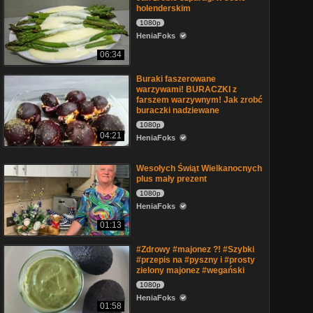
holenderskim
1080p
HeniaFoks
06:34
Buraki faszerowane
warzywami! BURACZKI z
farszem warzywnym! Jak zrobć
buraczki nadziewane
1080p
04:21
HeniaFoks
Wesołych Świąt Wielkanocnych
plus mały prezent
1080p
HeniaFoks
01:13
#Zdrowy #majonez ?! #Szybki
#przepis na #pyszny i #prosty
zielony majonez #wegański
1080p
HeniaFoks
01:58