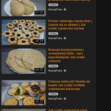
1080p
HeniaFoks
07:03
Proste i niedrogie ciasteczka! |
Lepsze niż ze sklepu! | Jak
zrobić ciasteczka serowe
1080p
HeniaFoks
06:29
Romans kuchni polskiej i
ormiańskiej! Efekt - wart
wypróbowania! Jak zrobić
Lawasze
1080p
04:45
HeniaFoks
Ciekawe babeczki! Idealne do
kawki! Jak zrobić muffinki
szpinakowo kokosowe
1080p
HeniaFoks
06:29
Jak zrobić szparagi w sosie