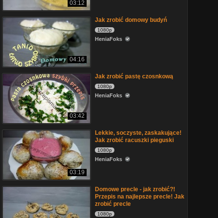
03:12
Jak zrobić domowy budyń
1080p
HeniaFoks
04:16
Jak zrobić pastę czosnkową
1080p
HeniaFoks
03:42
Lekkie, soczyste, zaskakujące!
Jak zrobić racuszki pieguski
1080p
HeniaFoks
03:19
Domowe precle - jak zrobić?!
Przepis na najlepsze precle! Jak
zrobić precle
1080p