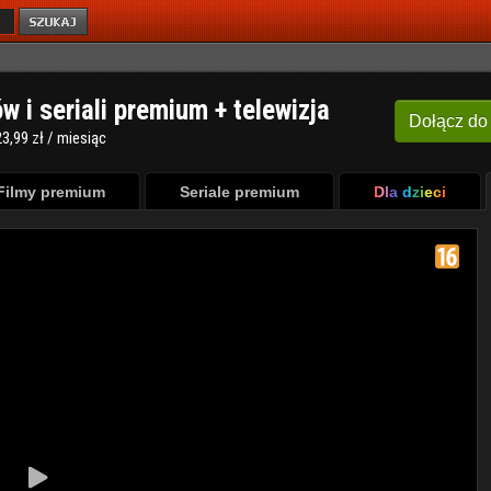
ów i seriali premium + telewizja
Dołącz
do
3,99 zł / miesiąc
Filmy premium
Seriale premium
Dla dzieci