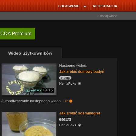
LOGOWANIE
REJESTRACJA
+ dodaj wideo
 CDA Premium
Wideo użytkowników
Następne wideo:
Jak zrobić domowy budyń
1080p
HeniaFoks
04:16
Autoodtwarzanie następnego wideo
on
Jak zrobić sos winegret
1080p
HeniaFoks