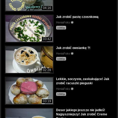
04:16
Jak zrobić pastę czosnkową
HeniaFoks
1080p
03:42
Jak zrobić owsiankę ?!
HeniaFoks
1080p
02:28
Lekkie, soczyste, zaskakujące! Jak
zrobić racuszki pieguski
HeniaFoks
1080p
03:19
Deser jakiego jeszcze nie jadłeś!
Najpyszniejszy! Jak zrobić Creme