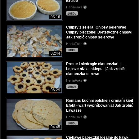
Brulee
HeniaFoks
1080p
03:16
Chipsy z selera! Chipsy selerowe!
Chipsy pieczone! Dietetyczne chipsy!
Jak zrobić chipsy selerowe
HeniaFoks
1080p
02:44
Proste i niedrogie ciasteczka! |
Lepsze niż ze sklepu! | Jak zrobić
ciasteczka serowe
HeniaFoks
1080p
06:29
Romans kuchni polskiej i ormiańskiej!
Efekt - wart wypróbowania! Jak zrobić
Lawasze
HeniaFoks
1080p
04:45
Ciekawe babeczki! Idealne do kawki!