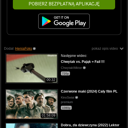
POBIERZ BEZPŁATNĄ APLIKACJĘ
Dodał:
HeniaFoks
pokaż opis video
Następne wideo:
Chwytak vs. Pająk = Fail !!!
ChwytakWiktor
720p
00:32
Czerwone maki (2024) Cały film PL
KinoSwiat
premium
1080p
01:58:09
Dobra, zła dziewczyna (2022) Lektor