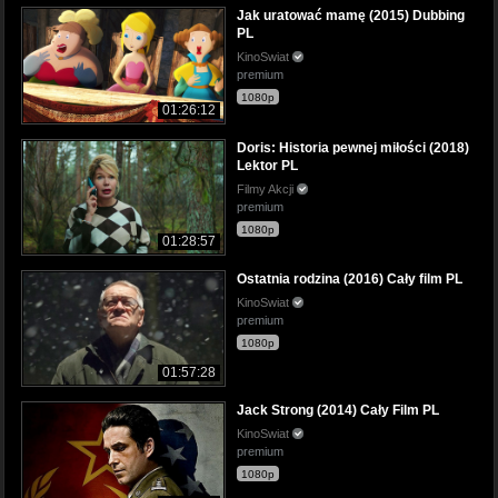
Jak uratować mamę (2015) Dubbing
PL
KinoSwiat
premium
1080p
01:26:12
Doris: Historia pewnej miłości (2018)
Lektor PL
Filmy Akcji
premium
1080p
01:28:57
Ostatnia rodzina (2016) Cały film PL
KinoSwiat
premium
1080p
01:57:28
Jack Strong (2014) Cały Film PL
KinoSwiat
premium
1080p