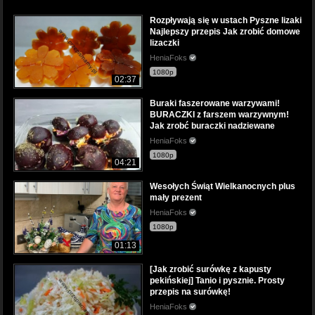
Rozpływają się w ustach Pyszne lizaki
Najlepszy przepis Jak zrobić domowe
lizaczki
HeniaFoks
1080p
02:37
Buraki faszerowane warzywami!
BURACZKI z farszem warzywnym!
Jak zrobć buraczki nadziewane
HeniaFoks
1080p
04:21
Wesołych Świąt Wielkanocnych plus
mały prezent
HeniaFoks
1080p
01:13
[Jak zrobić surówkę z kapusty
pekińskiej] Tanio i pysznie. Prosty
przepis na surówkę!
HeniaFoks