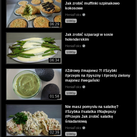
Jak zrobić muffinki szpinakowo
kokosowe
HeniaFoks
1080p
06:29
Jak zrobić szparagi w sosie
holenderskim
HeniaFoks
1080p
06:34
#Zdrowy #majonez ?! #Szybki
#przepis na #pyszny i #prosty zielony
majonez #wegański
HeniaFoks
1080p
01:58
Nie masz pomysłu na sałatkę?
#Szybka #sałatka #Najlepszy
#Przepis Jak zrobić sałatkę
śniadaniową
HeniaFoks
02:39
1080p