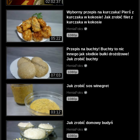
02:02:37
Wyborny przepis na kurczaka! Pierś z
kurczaka w kokosie! Jak zrobić filet z
kurczaka w kokosie
HeniaFoks
1080p
05:22
Przepis na buchty! Buchty to nic
innego jak słodkie bułki drożdżowe!
Jak zrobić buchty
HeniaFoks
1080p
07:03
Jak zrobić sos winegret
HeniaFoks
1080p
03:12
Jak zrobić domowy budyń
HeniaFoks
1080p