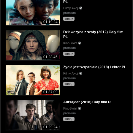
PL
Filmy Akcji
premium
1080p
01:19:24
Dziewczyna z szafy (2012) Cały film
PL
KinoSwiat
premium
1080p
01:28:46
Życie jest wspaniałe (2018) Lektor PL
Filmy Akcji
premium
1080p
01:37:09
Autsajder (2018) Cały film PL
KinoSwiat
premium
1080p
01:29:24