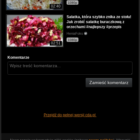
1080p
02:40
Sałatka, która szybko znika ze stołu!
Jak zrobić sałatkę buraczkową z
orzechami #najlepszy #przepis
HeniaFoks
1080p
02:51
Komentarze
Zamieść komentarz
Przejdź do pełnej wersji cda.pl