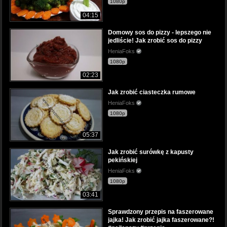
1080p
04:15
Domowy sos do pizzy - lepszego nie
jedliście! Jak zrobić sos do pizzy
HeniaFoks
1080p
02:23
Jak zrobić ciasteczka rumowe
HeniaFoks
1080p
05:37
Jak zrobić surówkę z kapusty
pekińskiej
HeniaFoks
1080p
03:41
Sprawdzony przepis na faszerowane
jajka! Jak zrobić jajka faszerowane?!