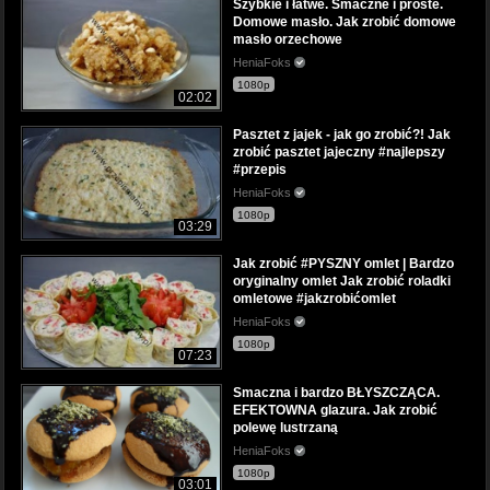
Szybkie i łatwe. Smaczne i proste.
Domowe masło. Jak zrobić domowe
masło orzechowe
HeniaFoks
1080p
02:02
Pasztet z jajek - jak go zrobić?! Jak
zrobić pasztet jajeczny #najlepszy
#przepis
HeniaFoks
1080p
03:29
Jak zrobić #PYSZNY omlet | Bardzo
oryginalny omlet Jak zrobić roladki
omletowe #jakzrobićomlet
HeniaFoks
1080p
07:23
Smaczna i bardzo BŁYSZCZĄCA.
EFEKTOWNA glazura. Jak zrobić
polewę lustrzaną
HeniaFoks
1080p
03:01