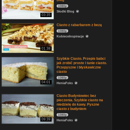
Blog
1080p
Słodki Blog
03:35
Ciasto z rabarbarem z bezą
1080p
KobieceInspiracje
01:38
Szybkie Ciasto. Przepis babci
jak zrobić proste i tanie ciasto.
Przepyszne i błyskawiczne
ciasto
1080p
04:01
HeniaFoks
Ciasto Budyniowiec bez
pieczenia. Szybkie ciasto na
niedzielę do kawy. Pyszne
ciasto z budyniem
1080p
09:39
HeniaFoks