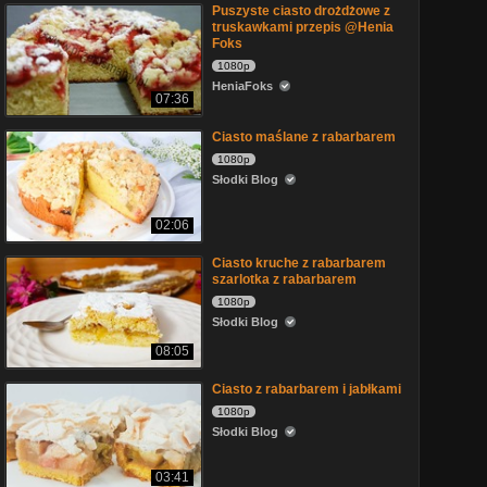
Puszyste ciasto drożdżowe z
truskawkami przepis @Henia
Foks
1080p
HeniaFoks
07:36
Ciasto maślane z rabarbarem
1080p
Słodki Blog
02:06
Ciasto kruche z rabarbarem
szarlotka z rabarbarem
1080p
Słodki Blog
08:05
Ciasto z rabarbarem i jabłkami
1080p
Słodki Blog
03:41