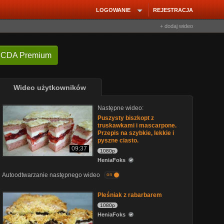
LOGOWANIE
REJESTRACJA
+ dodaj wideo
 CDA Premium
Wideo użytkowników
Następne wideo:
Puszysty biszkopt z
truskawkami i mascarpone.
Przepis na szybkie, lekkie i
pyszne ciasto.
09:37
1080p
HeniaFoks
Autoodtwarzanie następnego wideo
on
Pleśniak z rabarbarem
1080p
HeniaFoks