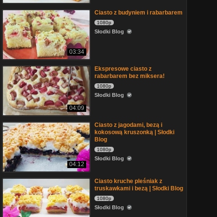
Ciasto z budyniem i rabarbarem
1080p
Słodki Blog
03:34
Ekspresowe ciasto z
rabarbarem bez miksera!
1080p
Słodki Blog
04:09
Ciasto z jagodami, bezą i
kokosową kruszonką | Słodki
Blog
1080p
Słodki Blog
04:12
Ciasto kruche pleśniak z
truskawkami i bezą | Słodki Blog
1080p
Słodki Blog