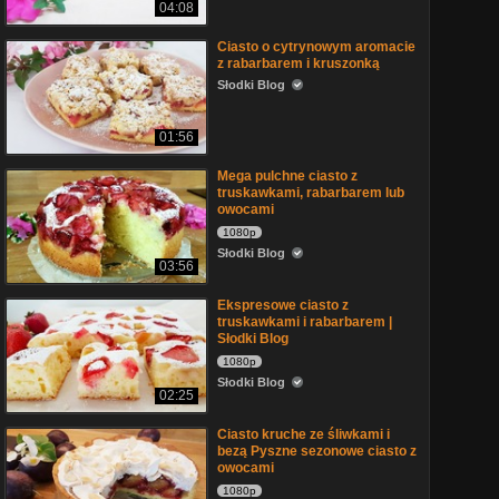
04:08
Ciasto o cytrynowym aromacie
z rabarbarem i kruszonką
Słodki Blog
01:56
Mega pulchne ciasto z
truskawkami, rabarbarem lub
owocami
1080p
Słodki Blog
03:56
Ekspresowe ciasto z
truskawkami i rabarbarem |
Słodki Blog
1080p
Słodki Blog
02:25
Ciasto kruche ze śliwkami i
bezą Pyszne sezonowe ciasto z
owocami
1080p