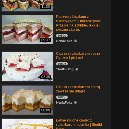
11:00
Puszysty biszkopt z
truskawkami i mascarpone.
Przepis na szybkie, lekkie i
pyszne ciasto.
1080p
09:37
HeniaFoks
Ciasto z rabarbarem i bezą
Pyszne i piękne!
1080p
Słodki Blog
03:39
Ciasto z rabarbarem i bezą
zawsze się udaje!
1080p
HeniaFoks
08:09
Łatwe kruche ciasto z
rabarbarem i pianką | Słodki