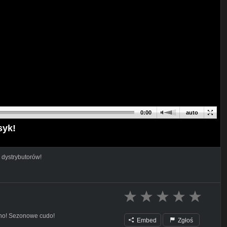
0:00
auto
syk!
 dystrybutorów!
cho! Sezonowe cudo!
Embed
Zgłoś