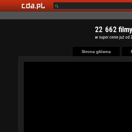
2
2
6
6
2
film
w super cenie już od 2
Strona główna