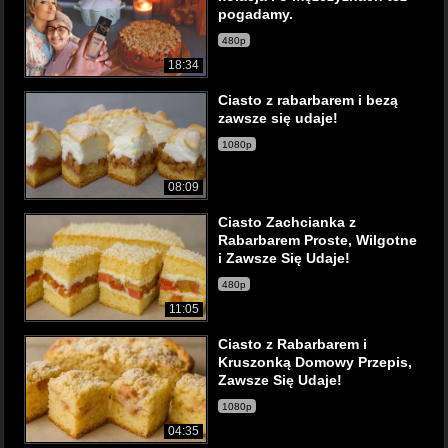
pogadamy.
480p
18:34
Ciasto z rabarbarem i bezą
zawsze się udaje!
1080p
08:09
Ciasto Zachcianka z
Rabarbarem Proste, Wilgotne
i Zawsze Się Udaje!
480p
11:05
Ciasto z Rabarbarem i
Kruszonką Domowy Przepis,
Zawsze Się Udaje!
1080p
04:35