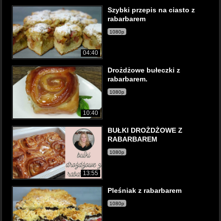
Szybki przepis na ciasto z
rabarbarem
1080p
04:40
Drożdżowe bułeczki z
rabarbarem.
1080p
10:40
BUŁKI DROŻDŻOWE Z
RABARBAREM
1080p
13:55
Pleśniak z rabarbarem
1080p