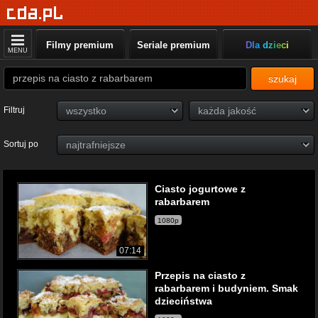
Filmy premium
Seriale premium
Dla dzieci
MENU
szukaj
Filtruj
Sortuj po
Ciasto jogurtowe z
rabarbarem
1080p
07:14
Przepis na ciasto z
rabarbarem i budyniem. Smak
dzieciństwa