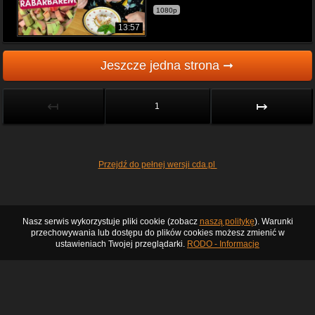
1080p
13:57
Jeszcze jedna strona ➞
↤
↦
1
Przejdź do pełnej wersji cda.pl
Nasz serwis wykorzystuje pliki cookie (zobacz
naszą politykę
). Warunki
przechowywania lub dostępu do plików cookies możesz zmienić w
ustawieniach Twojej przeglądarki.
RODO - Informacje