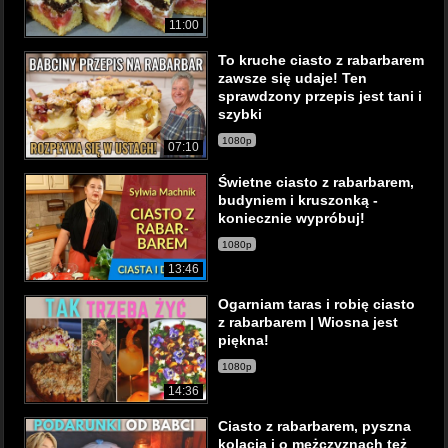
11:00
To kruche ciasto z rabarbarem
zawsze się udaje! Ten
sprawdzony przepis jest tani i
szybki
1080p
07:10
Świetne ciasto z rabarbarem,
budyniem i kruszonką -
koniecznie wypróbuj!
1080p
13:46
Ogarniam taras i robię ciasto
z rabarbarem | Wiosna jest
piękna!
1080p
14:36
Ciasto z rabarbarem, pyszna
kolacja i o mężczyznach też