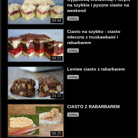
na szybkie i pyszne ciasto na
weekend
1080p
09:48
Ciasto na szybko - ciasto
mleczne z truskawkami i
rabarbarem
1080p
09:22
Leniwe ciasto z rabarbarem
1080p
04:15
CIASTO Z RABARBAREM
1080p
06:25