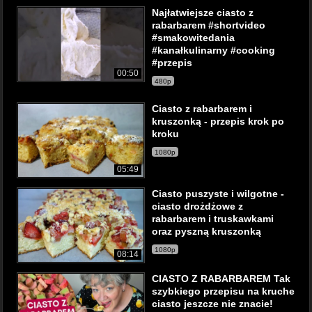
Najłatwiejsze ciasto z
rabarbarem #shortvideo
#smakowitedania
#kanałkulinarny #cooking
#przepis
00:50
480p
Ciasto z rabarbarem i
kruszonką - przepis krok po
kroku
1080p
05:49
Ciasto puszyste i wilgotne -
ciasto drożdżowe z
rabarbarem i truskawkami
oraz pyszną kruszonką
1080p
08:14
CIASTO Z RABARBAREM Tak
szybkiego przepisu na kruche
ciasto jeszcze nie znacie!