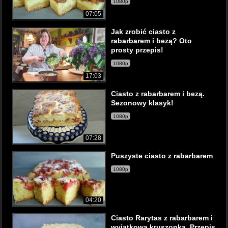
1080p
07:05
Jak zrobić ciasto z
rabarbarem i bezą? Oto
prosty przepis!
1080p
17:03
Ciasto z rabarbarem i bezą.
Sezonowy klasyk!
1080p
07:28
Puszyste ciasto z rabarbarem
1080p
04:20
Ciasto Rarytas z rabarbarem i
wyjątkową kruszonką. Przepis