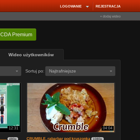
LOGOWANIE
REJESTRACJA
+ dodaj wideo
 CDA Premium
Wideo użytkowników
Sortuj po:
Najtrafniejsze
12:31
04:04
.......
CRUMBLE, rabarbar pod kruszonką
480p
1080p