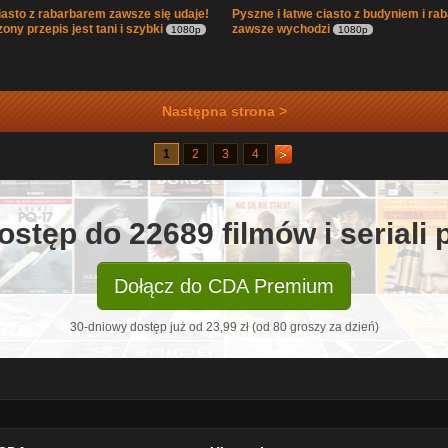
iasto z rabarbarem zawsze się udaje!
Pyszne i łatwe ciasto z budyniem i ra
ny przepis jest tani i szybki
zawsze wychodzi
1080p
1080p
Następna strona >
1
2
3
4
ostęp do 22689 filmów i seriali
Dołącz do CDA Premium
30-dniowy dostęp już od 23,99 zł (od 80 groszy za dzień)