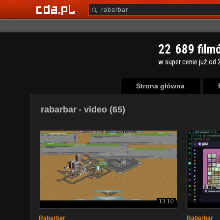
2
2
6
8
9
film
w super cenie już od 2
Strona główna
rabarbar
- video (65)
13:10
Rabarbar
Rabarbar