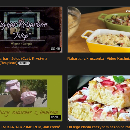
00:49
rbar - Jełop (Czyt: Krystyna
Rabarbar z kruszonką - Video-Kuchnia
[Reupload]
1080p
05:01
 RABARBAR Z IMBIREM, Jak zrobić
Od tego ciasta zaczynam sezon na rab