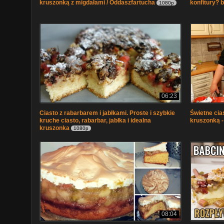
kruszonką z migdałami / Oddaszfartucha
konfitury?
1080p
06:23
Ciasto z rabarbarem i jabłkami. Proste i szybkie
Świetne cia
kruche ciasto, rabarbar, jabłka i idealna
kruszonką -
kruszonka
1080p
08:04