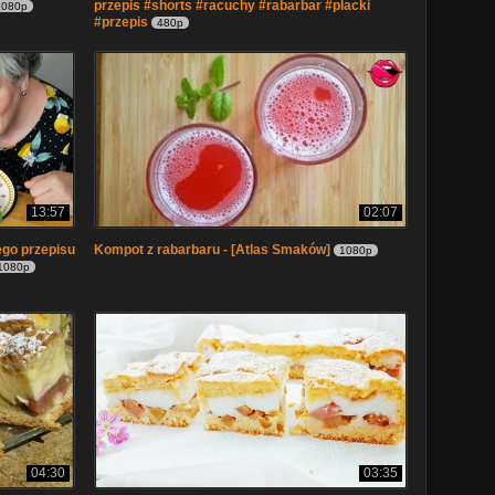
przepis #shorts #racuchy #rabarbar #placki
1080p
#przepis
480p
13:57
02:07
go przepisu
Kompot z rabarbaru - [Atlas Smaków]
1080p
1080p
04:30
03:35