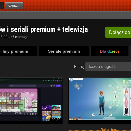
ów i seriali premium + telewizja
Dołącz
do
3,99 zł / miesiąc
Filmy premium
Seriale premium
Dla dzieci
Filtruj
każda długość
20:30
-....................................Rabarbar.................