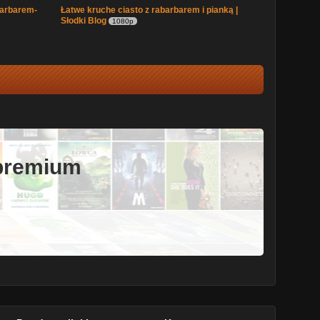
barbarem-
Łatwe kruche ciasto z rabarbarem i pianką |
Słodki Blog
1080p
 premium