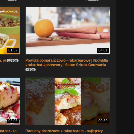
01:57
04:01
. pl
Powidła pomarańczowo - rabarbarowe | #powidła
1080p
#rabarbar #przetwory | Saute Szkoła Gotowania
480p
03:05
00:59
arbar - to
Racuchy drożdżowe z rabarbarem - najlepszy