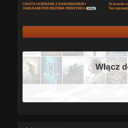
CIASTO UCIERANE Z RABARBAREM I
To kruche c
JABŁKAMI POD BEZOWA PIERZYNKA
Ten sprawdzo
480p
Włącz d