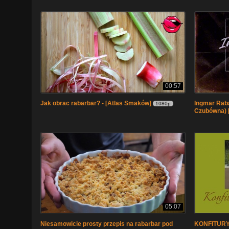
00:57
Jak obrac rabarbar? - [Atlas Smaków]
Ingmar Raba
1080p
Czubówna) 
05:07
Niesamowicie prosty przepis na rabarbar pod
KONFITURY