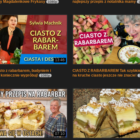
 by Magdalenkowe Frykasy
najlepszy przepis z notatnika mamy
1080p
13:46
sto z rabarbarem, budyniem i
CIASTO Z RABARBAREM Tak szybkie
 koniecznie wypróbuj!
na kruche ciasto jeszcze nie znacie!
1080p
07:10